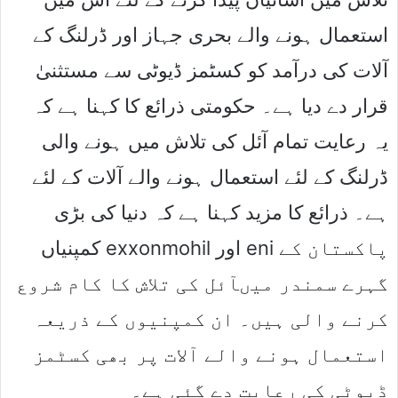
استعمال ہونے والے بحری جہاز اور ڈرلنگ کے
آلات کی درآمد کو کسٹمز ڈیوٹی سے مستثنیٰ
قرار دے دیا ہے۔ حکومتی ذرائع کا کہنا ہے کہ
یہ رعایت تمام آئل کی تلاش میں ہونے والی
ڈرلنگ کے لئے استعمال ہونے والے آلات کے لئے
ہے۔ ذرائع کا مزید کہنا ہے کہ دنیا کی بڑی
کمپنیاں exxonmohil اور eni پاکستان کے
گہرے سمندر میںآئل کی تلاش کا کام شروع
کرنے والی ہیں۔ ان کمپنیوں کے ذریعہ
استعمال ہونے والے آلات پر بھی کسٹمز
ڈیوٹی کی رعایت دے گئی ہے۔