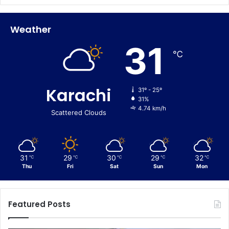
Weather
31
℃
Karachi
31º - 25º
31%
4.74 km/h
Scattered Clouds
31
29
30
29
32
℃
℃
℃
℃
℃
Thu
Fri
Sat
Sun
Mon
Featured Posts