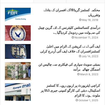
محکمہ کسٹمز:گریڈ19کے افسران کے بتادلے
وتقرریاں
May 16, 2018
درآمدی کنسائمنٹس کلیئرنس کے لئے گرین چینل
کی سہولت میں ردوبدل کردیاگیاہے
November 11, 2024
ایف آئی اے نے کرپشن کے الزام میں اعلیٰ
کسٹمزافسران کے خلاف ایف آئی آردرج کرلی
July 14, 2023
بمبئی سویٹ سپاری کی فیکٹری سے چالیس ٹن
اسمگل چھالیہ برآمد
March 8, 2023
کراچی ایئرپورٹ پر اربوں روپے کا کسٹمز
اسکینڈل، دبئی کی کارگو کمپنی جیری ڈناٹا پر
ملوث ہونے کا الزام
October 1, 2025