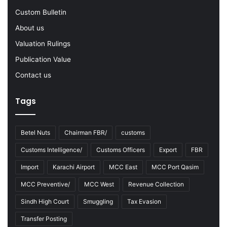
2
Custom Bulletin
0
2
About us
2
Valuation Rulings
-
2
Publication Value
3
Contact us
Tags
Betel Nuts
Chairman FBR/
customs
Customs Intelligence/
Customs Officers
Export
FBR
Import
Karachi Airport
MCC East
MCC Port Qasim
MCC Preventive/
MCC West
Revenue Collection
Sindh High Court
Smuggling
Tax Evasion
Transfer Posting