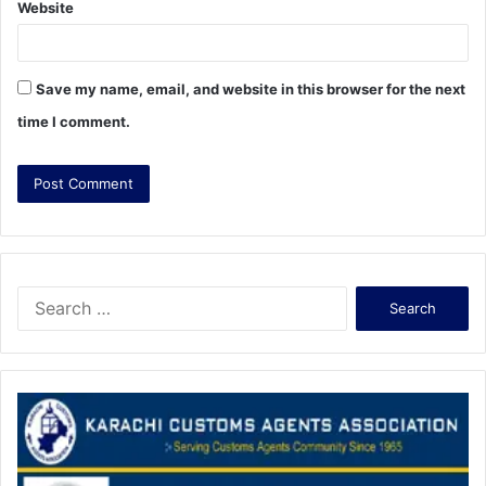
Website
Save my name, email, and website in this browser for the next
time I comment.
S
e
a
r
c
h
f
o
r