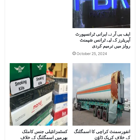
i
z
e
L
a
r
ایف بی آر نے ایرانی ٹرانسپورٹ
آپریٹرز کے لیے ٹرانس شپمنٹ
g
رولز میں ترمیم کردی
e
Q
October 25, 2024
u
a
n
t
i
t
y
o
f
S
m
انفورسمنٹ کراچی کا اسمگلنگ
کسٹمزانٹیلی جنس کاملک
u
کے خلاف کریک ڈاﺅن
بھرمیں اسمگلنگ کے خلاف
g