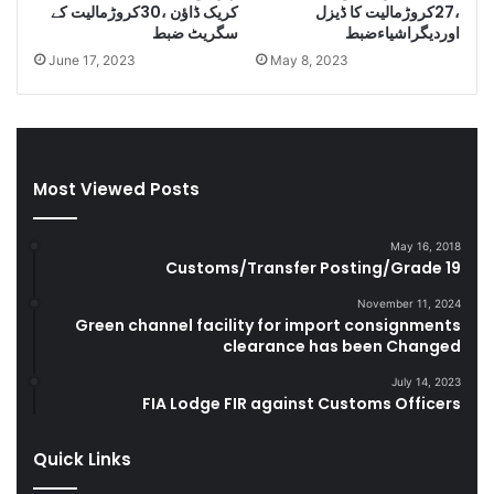
،27کروڑمالیت کا ڈیزل
کریک ڈاﺅن ،30کروڑمالیت کے
g
اوردیگراشیاءضبط
سگریٹ ضبط
l
June 17, 2023
May 8, 2023
e
C
i
g
a
r
Most Viewed Posts
e
t
May 16, 2018
t
Customs/Transfer Posting/Grade 19
e
s
November 11, 2024
D
Green channel facility for import consignments
u
clearance has been Changed
r
July 14, 2023
i
FIA Lodge FIR against Customs Officers
n
g
Quick Links
F
Y