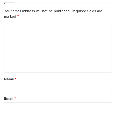
Your email address will not be published.
Required fields are
marked
*
C
o
m
m
e
n
t
Name
*
*
Email
*