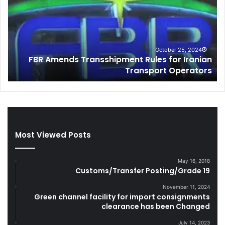
A
t
m
o
e
m
n
s
d
I
October 25, 2024
FBR Amends Transshipment Rules for Iranian
s
n
o
Transport Operators
T
t
r
e
a
l
n
l
s
i
s
g
Most Viewed Posts
h
e
i
n
p
c
May 16, 2018
m
e
Customs/Transfer Posting/Grade 19
e
S
n
e
November 11, 2024
Green channel facility for import consignments
t
i
clearance has been Changed
R
z
u
e
July 14, 2023