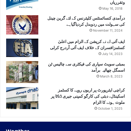
وتقرریاں
May 16, 2018
درآمدی کنسائمنٹس کلیئرنس کے لئے گرین چینل
کی سہولت میں ردوبدل کردیاگیاہے
November 11, 2024
ایف آئی اے نے کرپشن کے الزام میں اعلیٰ
کسٹمزافسران کے خلاف ایف آئی آردرج کرلی
July 14, 2023
بمبئی سویٹ سپاری کی فیکٹری سے چالیس ٹن
اسمگل چھالیہ برآمد
March 8, 2023
کراچی ایئرپورٹ پر اربوں روپے کا کسٹمز
اسکینڈل، دبئی کی کارگو کمپنی جیری ڈناٹا پر
ملوث ہونے کا الزام
October 1, 2025