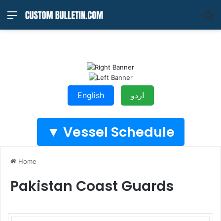
Menu
S
fo
English
اردو
Vessel Schedule ▼
Home
Pakistan Coast Guards