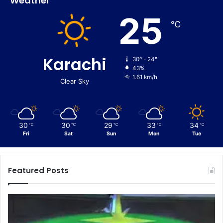
Weather
25
℃
Karachi
30º - 24º
43%
1.61 km/h
Clear Sky
30
30
29
33
34
℃
℃
℃
℃
℃
Fri
Sat
Sun
Mon
Tue
Featured Posts
F
C
B
u
R
s