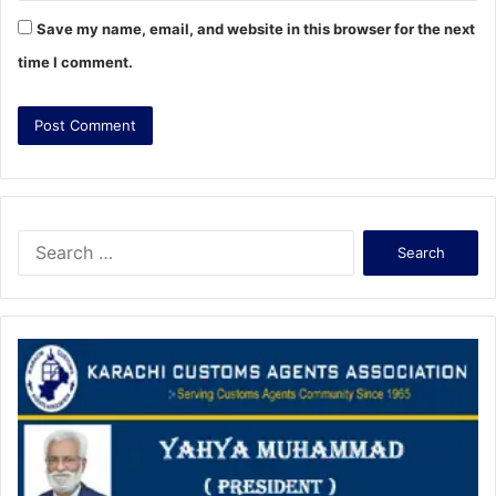
Save my name, email, and website in this browser for the next
time I comment.
S
e
a
r
c
h
f
o
r
: