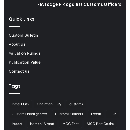
l
L
FIA Lodge FIR against Customs Officers
e
a
s
r
Quick Links
f
g
o
e
r
Q
Custom Bulletin
I
u
About us
r
a
a
n
Valuation Rulings
n
t
Publication Value
i
i
a
t
Contact us
n
y
T
o
Tags
r
f
a
S
n
m
Betel Nuts
Chairman FBR/
customs
s
u
p
g
Customs Intelligence/
Customs Officers
Export
FBR
o
g
Import
Karachi Airport
MCC East
MCC Port Qasim
r
l