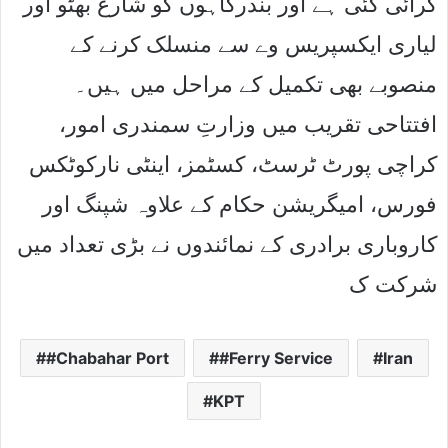
کرائی گئی ہے اور بندرگاہوں کو شارع بھٹو اور
لیاری ایکسپریس وے سے منسلک کرنے کے
منصوبے بھی تکمیل کے مراحل میں ہیں۔
افتتاحی تقریب میں وزارتِ سمندری امور،
کراچی پورٹ ٹرسٹ، کسٹمز، اینٹی نارکوٹکس
فورس، امیگریشن حکام کے علاوہ شپنگ اور
کاروباری برادری کے نمائندوں نے بڑی تعداد میں
شرکت ک
#Chabahar Port
#Ferry Service
Iran
KPT