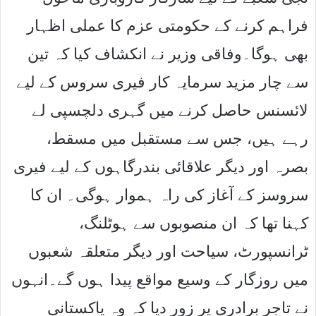
فراہم کرنے کے حکومتی عزم کا عملی اظہار
بھی ہوگا۔وفاقی وزیر نے انکشاف کیا کہ تین
سے چار مزید سرمایہ کار فیری سروس کے لیے
لائسنس حاصل کرنے میں گہری دلچسپی لے
رہے ہیں، جس سے مستقبل میں مسقط،
بصرہ اور دیگر علاقائی بندرگاہوں کے لیے فیری
سروسز کے آغاز کی راہ ہموار ہوگی۔ ان کا
کہنا تھا کہ ان منصوبوں سے ہوٹلنگ،
ٹرانسپورٹ، سیاحت اور دیگر متعلقہ شعبوں
میں روزگار کے وسیع مواقع پیدا ہوں گے۔انہوں
نے تاجر برادری پر زور دیا کہ وہ پاکستانی