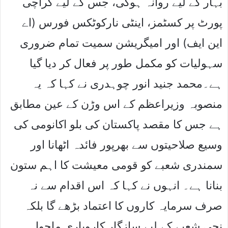
بہار کے لیے روانہ ہوگی، جس کے لیے کراچی
پورٹ پر کسٹمز، اینٹی نارکوٹکس فورس (اے
این ایف) اور امیگریشن سمیت تمام ضروری
سہولیات کو مکمل طور پر فعال کر دیا گیا
ہے۔محمد جنید انور چوہدری نے کہا کہ یہ
منصوبہ وزیراعظم کے اس وڑن کے عین مطابق
ہے جس کا مقصد پاکستان کی بلو اکانومی کی
وسیع صلاحیتوں سے بھرپور فائدہ اٹھانا اور
سمندری شعبے کو قومی معیشت کا اہم ستون
بنانا ہے۔ انہوں نے کہا کہ اس اقدام سے نہ
صرف سرمایہ کاروں کا اعتماد بڑھے گا بلکہ
نجی شعبے کے لیے سازگار کاروباری ماحول