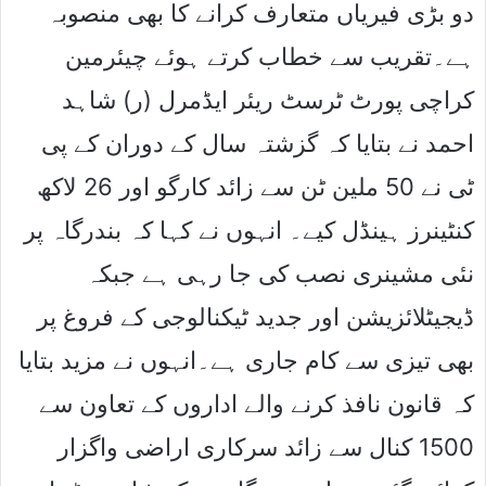
دو بڑی فیریاں متعارف کرانے کا بھی منصوبہ
ہے۔تقریب سے خطاب کرتے ہوئے چیئرمین
کراچی پورٹ ٹرسٹ ریئر ایڈمرل (ر) شاہد
احمد نے بتایا کہ گزشتہ سال کے دوران کے پی
ٹی نے 50 ملین ٹن سے زائد کارگو اور 26 لاکھ
کنٹینرز ہینڈل کیے۔ انہوں نے کہا کہ بندرگاہ پر
نئی مشینری نصب کی جا رہی ہے جبکہ
ڈیجیٹلائزیشن اور جدید ٹیکنالوجی کے فروغ پر
بھی تیزی سے کام جاری ہے۔انہوں نے مزید بتایا
کہ قانون نافذ کرنے والے اداروں کے تعاون سے
1500 کنال سے زائد سرکاری اراضی واگزار