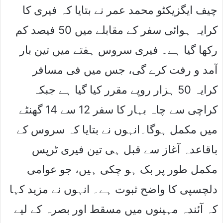
چیف ایگزیکٹو محمد عمر نے بتایا کہ فیری کا
کرایہ ہوائی سفر کے مقابلے میں 50 فیصد کم
رکھا گیا ہے۔ فیری سروس ہفتے میں تین بار
آمد و رفت کرے گی، جس میں فی مسافر
کرایہ 50 ہزار روپے مقرر کیا گیا ہے جبکہ
کراچی سے چاہ بہار کا سفر 12 سے 14 گھنٹے
میں مکمل ہوگا۔انہوں نے بتایا کہ سروس کے
باقاعدہ آغاز سے قبل ہی تین فیری ٹرپس
مکمل طور پر بک ہو چکی ہیں، جو عوامی
دلچسپی کا واضح ثبوت ہے۔ انہوں نے مزید کہا
کہ آئندہ مہینوں میں مسقط اور بصرہ کے لیے