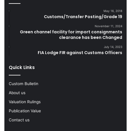
s
g
D
l
May 16, 2018
u
e
Customs/Transfer Posting/Grade 19
r
G
i
o
November 11, 2024
Green channel facility for import consignments
n
o
clearance has been Changed
g
d
F
s
July 14, 2023
Y
FIA Lodge FIR against Customs Officers
2
0
Quick Links
2
2
-
Custom Bulletin
2
About us
3
Valuation Rulings
Publication Value
Contact us