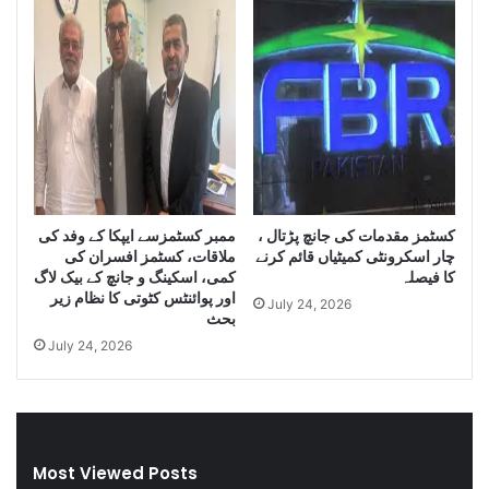
i
y
t
o
y
f
o
I
f
r
S
a
m
n
u
i
g
D
g
i
کسٹمز مقدمات کی جانچ پڑتال ،
ممبر کسٹمزسے ایپکا کے وفد کی
l
e
چار اسکرونٹی کمیٹیاں قائم کرنے
ملاقات، کسٹمز افسران کی
e
s
کا فیصلہ
کمی، اسکینگ و جانچ کے بیک لاگ
C
e
اور پوائنٹس کٹوتی کا نظام زیر
July 24, 2026
i
l
بحث
g
a
July 24, 2026
a
n
r
d
e
S
t
m
t
u
Most Viewed Posts
e
g