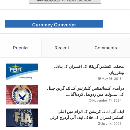
Currency Converter
Popular
Recent
Comments
محکمہ کسٹمز:گریڈ19کے افسران کے بتادلے
وتقرریاں
May 16, 2018
درآمدی کنسائمنٹس کلیئرنس کے لئے گرین چینل
کی سہولت میں ردوبدل کردیاگیاہے
November 11, 2024
ایف آئی اے نے کرپشن کے الزام میں اعلیٰ
کسٹمزافسران کے خلاف ایف آئی آردرج کرلی
July 14, 2023