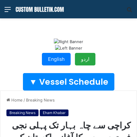
Menu
S
fo
اردو
English
Vessel Schedule ▼
Home
/
Breaking News
Breaking News
Eham Khabar
کراچی سے چاہ بہار تک پہلی نجی