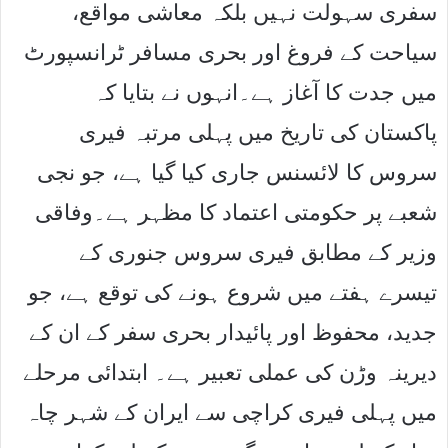
سفری سہولت نہیں بلکہ معاشی مواقع،
سیاحت کے فروغ اور بحری مسافر ٹرانسپورٹ
میں جدت کا آغاز ہے۔انہوں نے بتایا کہ
پاکستان کی تاریخ میں پہلی مرتبہ فیری
سروس کا لائسنس جاری کیا گیا ہے، جو نجی
شعبے پر حکومتی اعتماد کا مظہر ہے۔وفاقی
وزیر کے مطابق فیری سروس جنوری کے
تیسرے ہفتے میں شروع ہونے کی توقع ہے، جو
جدید، محفوظ اور پائیدار بحری سفر کے ان کے
دیرینہ وڑن کی عملی تعبیر ہے۔ ابتدائی مرحلے
میں پہلی فیری کراچی سے ایران کے شہر چاہ