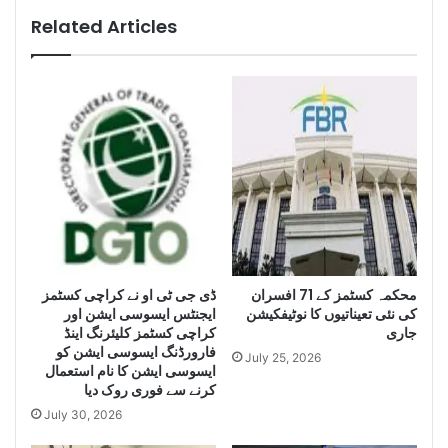
i
r
Related Articles
g
a
e
c
n
h
c
i
e
s
S
e
e
i
i
z
z
e
e
H
L
u
a
g
e
محکمہ کسٹمز کے 71 افسران
ڈی جی ٹی او نے کراچی کسٹمز
r
کی نئی تعیناتیوں کا نوٹیفکیشن
ایجنٹس ایسوسی ایشن اور
g
Q
جاری
کراچی کسٹمز کلیئرنگ اینڈ
e
u
فارورڈنگ ایسوسی ایشن کو
Q
a
July 25, 2026
ایسوسی ایشن کا نام استعمال
u
n
کرنے سے فوری روک دیا
a
t
July 30, 2026
n
i
t
t