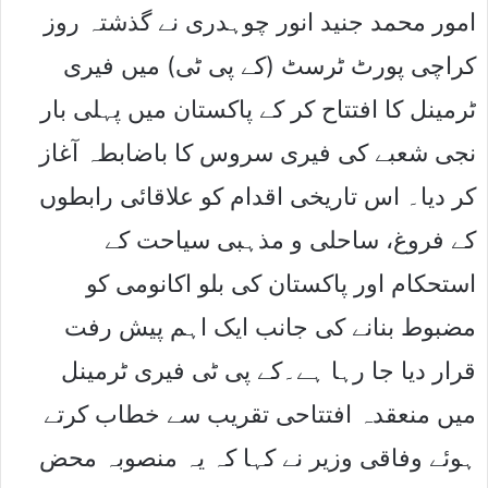
امور محمد جنید انور چوہدری نے گذشتہ روز
کراچی پورٹ ٹرسٹ (کے پی ٹی) میں فیری
ٹرمینل کا افتتاح کر کے پاکستان میں پہلی بار
نجی شعبے کی فیری سروس کا باضابطہ آغاز
کر دیا۔ اس تاریخی اقدام کو علاقائی رابطوں
کے فروغ، ساحلی و مذہبی سیاحت کے
استحکام اور پاکستان کی بلو اکانومی کو
مضبوط بنانے کی جانب ایک اہم پیش رفت
قرار دیا جا رہا ہے۔کے پی ٹی فیری ٹرمینل
میں منعقدہ افتتاحی تقریب سے خطاب کرتے
ہوئے وفاقی وزیر نے کہا کہ یہ منصوبہ محض