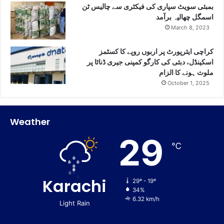
بمبئی سویٹ سپاری کی فیکٹری سے چالیس ٹن
اسمگل چھالیہ برآمد
March 8, 2023
کراچی ایئرپورٹ پر اربوں روپے کا کسٹمز
اسکینڈل، دبئی کی کارگو کمپنی جیری ڈناٹا پر
ملوث ہونے کا الزام
October 1, 2025
Weather
29
℃
Karachi
29º - 19º
34%
6.32 km/h
Light Rain