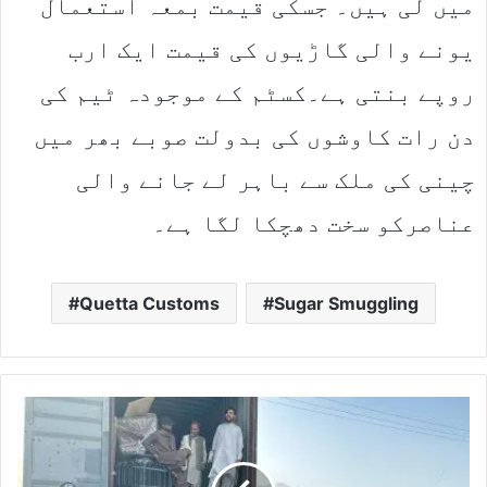
میں لی ہیں۔ جسکی قیمت بمعہ استعمال
یونے والی گاڑیوں کی قیمت ایک ارب
روپے بنتی ہے۔کسٹم کے موجودہ ٹیم کی
دن رات کاوشوں کی بدولت صوبے بھر میں
چینی کی ملک سے باہر لے جانے والی
عناصرکو سخت دھچکا لگا ہے۔
Quetta Customs
Sugar Smuggling