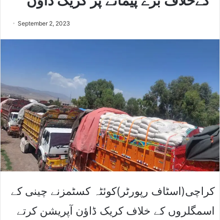
کےخلاف بڑے پیمانے پر کریک ڈاﺅن
September 2, 2023
کراچی(اسٹاف رپورٹر)کوئٹہ کسٹمزنے چینی کے
اسمگلروں کے خلاف کریک ڈاﺅن آپریشن کرتے