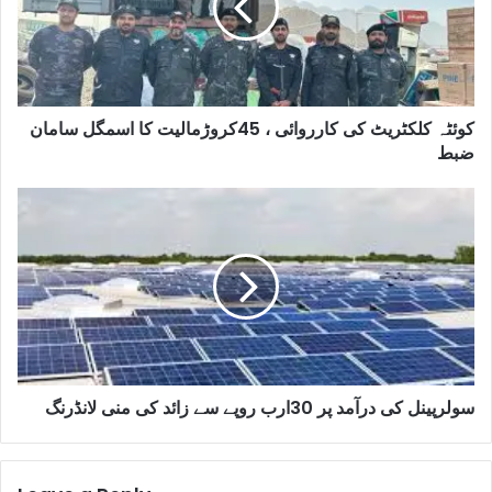
کوئٹہ کلکٹریٹ کی کارروائی ، 45کروڑمالیت کا اسمگل سامان
ضبط
سولرپینل کی درآمد پر 30ارب روپے سے زائد کی منی لانڈرنگ