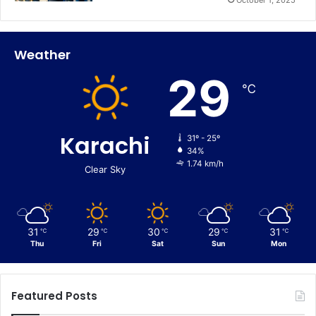
Weather
29
℃
Karachi
31º - 25º
34%
1.74 km/h
Clear Sky
31
29
30
29
31
℃
℃
℃
℃
℃
Thu
Fri
Sat
Sun
Mon
Featured Posts