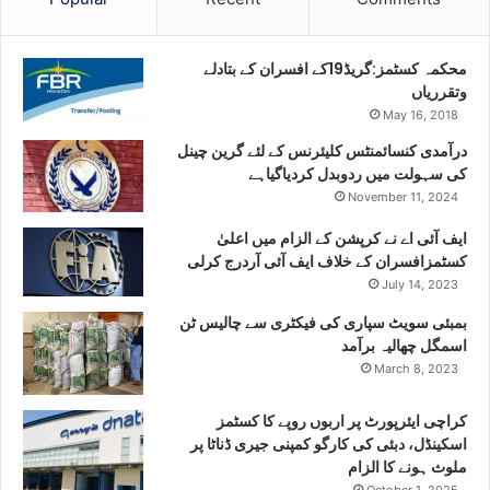
محکمہ کسٹمز:گریڈ19کے افسران کے بتادلے
وتقرریاں
May 16, 2018
درآمدی کنسائمنٹس کلیئرنس کے لئے گرین چینل
کی سہولت میں ردوبدل کردیاگیاہے
November 11, 2024
ایف آئی اے نے کرپشن کے الزام میں اعلیٰ
کسٹمزافسران کے خلاف ایف آئی آردرج کرلی
July 14, 2023
بمبئی سویٹ سپاری کی فیکٹری سے چالیس ٹن
اسمگل چھالیہ برآمد
March 8, 2023
کراچی ایئرپورٹ پر اربوں روپے کا کسٹمز
اسکینڈل، دبئی کی کارگو کمپنی جیری ڈناٹا پر
ملوث ہونے کا الزام
October 1, 2025