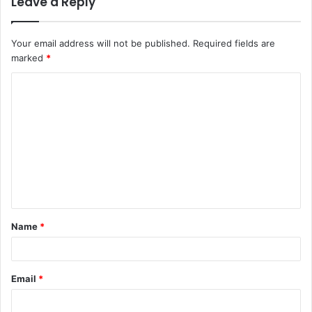
Leave a Reply
Your email address will not be published.
Required fields are
marked
*
C
o
m
m
e
n
t
Name
*
*
Email
*