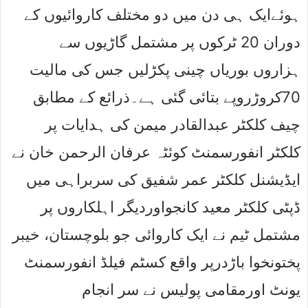
ہوئےایک ہی دن میں دو مختلف کاروائیوں کے
دوران 20 ٹرکوں پر مشتمل گاڑیوں سے
ہزاروں بوریاں چینی پکڑلیں جس کی مالیت
70کروڑروپے بتائی گئی ہے۔ذرائع کے مطابق
چیف کلکٹر عبدالقادر میمن کی ہدایات پر
کلکٹر انفورسمنٹ کوئٹہ عرفان الرحمن خان نے
ایڈیشنل کلکٹر عمر شفیق کی سربراہی میں
ڈپٹی کلکٹر معید کانجواوردیگر اہلکاروں پر
مشتمل ٹیم نے ایک کاروائی جو بلوچستان، خیبر
پختونخوا باڑدرپر واقع کسٹم فیلڈ انفورسمنٹ
یونٹ اورمقامی پولیس نے سر انجام