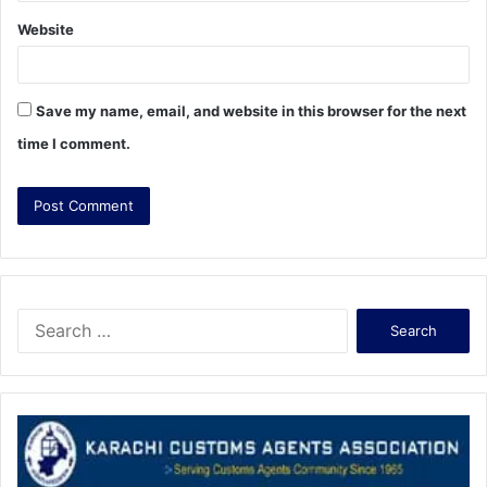
Website
Save my name, email, and website in this browser for the next
time I comment.
S
e
a
r
c
h
f
o