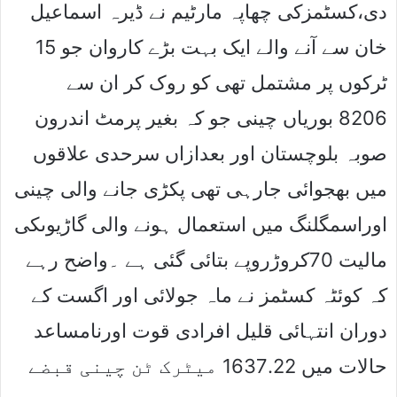
دی،کسٹمزکی چھاپہ مارٹیم نے ڈیرہ اسماعیل
خان سے آنے والے ایک بہت بڑے کاروان جو 15
ٹرکوں پر مشتمل تھی کو روک کر ان سے
8206 بوریاں چینی جو کہ بغیر پرمٹ اندرون
صوبہ بلوچستان اور بعدازاں سرحدی علاقوں
میں بھجوائی جارہی تھی پکڑی جانے والی چینی
اوراسمگلنگ میں استعمال ہونے والی گاڑیوںکی
مالیت 70کروڑروپے بتائی گئی ہے ۔واضح رہے
کہ کوئٹہ کسٹمز نے ماہ جولائی اور اگست کے
دوران انتہائی قلیل افرادی قوت اورنامساعد
حالات میں 1637.22 میٹرک ٹن چینی قبضے