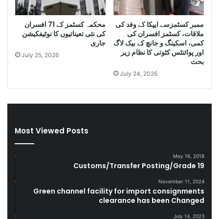
g
D
g
i
ممبر کسٹمزسے ایپکا کے وفد کی
محکمہ کسٹمز کے 71 افسران
l
e
ملاقات، کسٹمز افسران کی
کی نئی تعیناتیوں کا نوٹیفکیشن
e
s
کمی، اسکینگ و جانچ کے بیک لاگ
جاری
C
e
اور پوائنٹس کٹوتی کا نظام زیر
July 25, 2026
i
l
بحث
g
a
July 24, 2026
a
n
r
d
e
S
t
m
t
u
Most Viewed Posts
e
g
s
g
D
l
May 16, 2018
u
e
Customs/Transfer Posting/Grade 19
r
G
i
o
November 11, 2024
Green channel facility for import consignments
n
o
clearance has been Changed
g
d
F
s
July 14, 2023