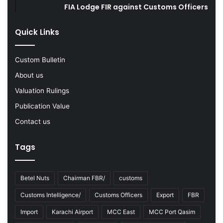
Y
FIA Lodge FIR against Customs Officers
2
0
Quick Links
2
2
-
Custom Bulletin
2
About us
3
Valuation Rulings
Publication Value
Contact us
Tags
Betel Nuts
Chairman FBR/
customs
Customs Intelligence/
Customs Officers
Export
FBR
Import
Karachi Airport
MCC East
MCC Port Qasim