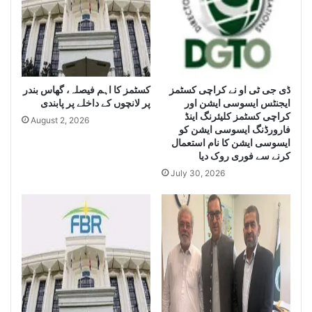
e
i
i
z
z
e
e
H
L
u
a
g
e
ڈی جی ٹی او نے کراچی کسٹمز
کسٹمز کا اہم فیصلہ، گھاس بندر
r
ایجنٹس ایسوسی ایشن اور
پر لانچوں کے داخلے پر پابندی
g
Q
کراچی کسٹمز کلیئرنگ اینڈ
e
u
August 2, 2026
فارورڈنگ ایسوسی ایشن کو
Q
a
ایسوسی ایشن کا نام استعمال
u
n
کرنے سے فوری روک دیا
a
t
July 30, 2026
n
i
t
t
i
y
t
o
y
f
o
I
f
r
S
a
m
n
u
i