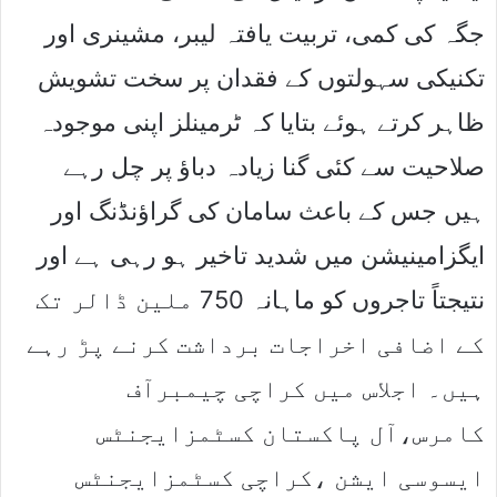
جگہ کی کمی، تربیت یافتہ لیبر، مشینری اور
تکنیکی سہولتوں کے فقدان پر سخت تشویش
ظاہر کرتے ہوئے بتایا کہ ٹرمینلز اپنی موجودہ
صلاحیت سے کئی گنا زیادہ دباﺅ پر چل رہے
ہیں جس کے باعث سامان کی گراﺅنڈنگ اور
ایگزامینیشن میں شدید تاخیر ہو رہی ہے اور
نتیجتاً تاجروں کو ماہانہ 750 ملین ڈالر تک
کے اضافی اخراجات برداشت کرنے پڑ رہے
ہیں۔ اجلاس میں کراچی چیمبرآف
کامرس،آل پاکستان کسٹمزایجنٹس
ایسوسی ایشن ،کراچی کسٹمزایجنٹس