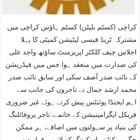
کراچی (کسٹم بلیٹن) کسٹم ہاﺅس کراچی میں
مشترکہ ٹریڈ فیسی لیٹیشن کمیٹی کا پہلا
اجلاس چیف کلکٹر اپریزمنٹ ساﺅتھ واجد علی
کی صدارت میں منعقد ہوا جس میں فیڈریشن
کے نائب صدر آصف سکی اور سابق نائب صدر
محمد ارشد جمال نے تاجروں کی جانب سے
اہم ایجنڈا پوئنٹس پیش کرتے ہوئے غیر ضروری
فزیکل ایگزامینیشن کے خاتمے، تاجر پروفائلنگ
کی بنیاد پر سہولتوں میں اضافے، ہر ممکن
جگہ پر کنٹینر اسکیننگ کو لازمی قرار دینے،