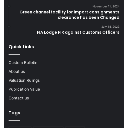
r
G
i
o
November 11, 2024
Green channel facility for import consignments
n
o
clearance has been Changed
g
d
F
s
July 14, 2023
Y
FIA Lodge FIR against Customs Officers
2
0
Quick Links
2
2
-
Custom Bulletin
2
About us
3
Valuation Rulings
Publication Value
Contact us
Tags