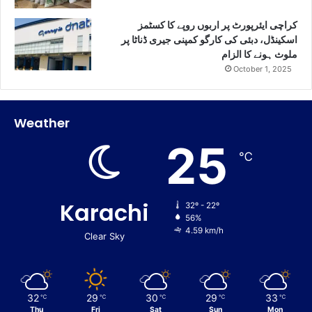
کراچی ایئرپورٹ پر اربوں روپے کا کسٹمز
اسکینڈل، دبئی کی کارگو کمپنی جیری ڈناٹا پر
ملوث ہونے کا الزام
October 1, 2025
Weather
25
℃
Karachi
32º - 22º
56%
4.59 km/h
Clear Sky
32
29
30
29
33
℃
℃
℃
℃
℃
Thu
Fri
Sat
Sun
Mon