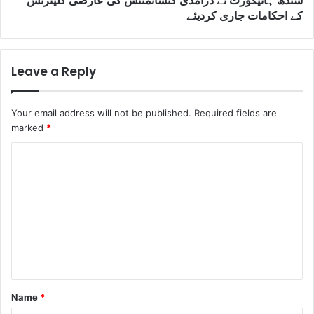
سندھ ہائیکورٹ نے درآمدی کنسائمنٹس کی عارضی کلیئرنس
کے احکامات جاری کردیئے
Leave a Reply
Your email address will not be published.
Required fields are
marked
*
C
o
m
m
e
n
t
Name
*
*