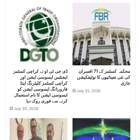
n
h
c
i
e
s
S
e
e
i
i
z
z
e
e
H
L
u
a
g
e
محکمہ کسٹمز کے 71 افسران
ڈی جی ٹی او نے کراچی کسٹمز
r
کی نئی تعیناتیوں کا نوٹیفکیشن
ایجنٹس ایسوسی ایشن اور
g
Q
جاری
کراچی کسٹمز کلیئرنگ اینڈ
e
u
فارورڈنگ ایسوسی ایشن کو
Q
a
July 25, 2026
ایسوسی ایشن کا نام استعمال
u
n
کرنے سے فوری روک دیا
a
t
July 30, 2026
n
i
t
t
i
y
t
o
y
f