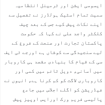
ایسوسی ایشن اور ٹرمینل انتظامیہ
سمیت تمام اسٹیک ہولڈرز نے تفصیل سے
اپنے نکات پیش کیے جس کے بعد چیف
کلکٹر واجد علی نے کہا کہ حکومت
پاکستان تجارت اور صنعت کے فروغ کے
لیے سنجیدگی سے کوشاں ہے اورجے ٹی ایف
سی کے قیام کا بنیادی مقصد ہی کاروبار
میں آسانی، دویل ٹائم میں کمی اور
کاروباری لاگت کو کم کرنا ہے، انہوں نے
فیڈریشن کو اگلے اجلاس میں جامع
پالیسی فریم ورک اورایس اوپیز پیش