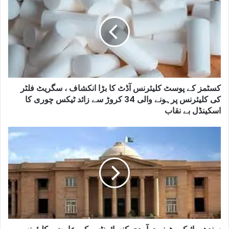
کسٹمز کے پوسٹ کلیئرنس آڈٹ کا بڑا انکشاف ، سگریٹ فلٹر
کی کلیئرنس پرہونے والی 34 کروڑ سے زائد ٹیکس چوری کا
اسکینڈل بے نقاب