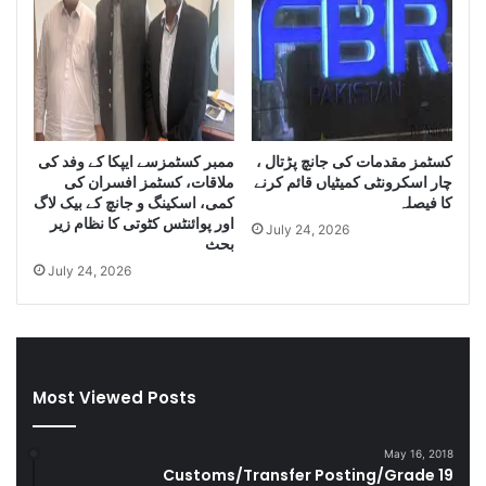
o
I
f
r
S
a
m
n
u
i
g
D
g
i
کسٹمز مقدمات کی جانچ پڑتال ،
ممبر کسٹمزسے ایپکا کے وفد کی
l
e
چار اسکرونٹی کمیٹیاں قائم کرنے
ملاقات، کسٹمز افسران کی
e
s
کا فیصلہ
کمی، اسکینگ و جانچ کے بیک لاگ
C
e
اور پوائنٹس کٹوتی کا نظام زیر
July 24, 2026
i
l
بحث
g
a
July 24, 2026
a
n
r
d
e
S
t
m
t
u
Most Viewed Posts
e
g
s
g
D
l
May 16, 2018
u
e
Customs/Transfer Posting/Grade 19