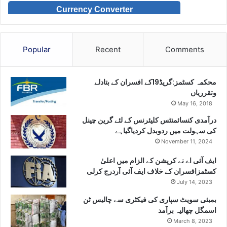
Currency Converter
Popular
Recent
Comments
محکمہ کسٹمز:گریڈ19کے افسران کے بتادلے
وتقرریاں
May 16, 2018
درآمدی کنسائمنٹس کلیئرنس کے لئے گرین چینل
کی سہولت میں ردوبدل کردیاگیاہے
November 11, 2024
ایف آئی اے نے کرپشن کے الزام میں اعلیٰ
کسٹمزافسران کے خلاف ایف آئی آردرج کرلی
July 14, 2023
بمبئی سویٹ سپاری کی فیکٹری سے چالیس ٹن
اسمگل چھالیہ برآمد
March 8, 2023