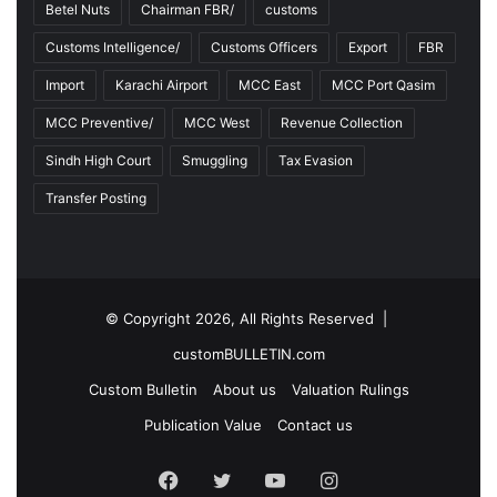
Betel Nuts
Chairman FBR/
customs
Customs Intelligence/
Customs Officers
Export
FBR
Import
Karachi Airport
MCC East
MCC Port Qasim
MCC Preventive/
MCC West
Revenue Collection
Sindh High Court
Smuggling
Tax Evasion
Transfer Posting
© Copyright 2026, All Rights Reserved |
customBULLETIN.com
Custom Bulletin
About us
Valuation Rulings
Publication Value
Contact us
F
T
Y
I