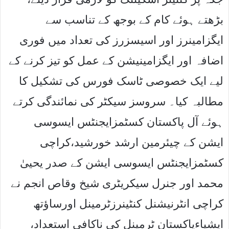
بڑھتے ہوئے کام کے بوجھ کے تناسب سے
ایگزامینرز اور اسیسزرز کی تعداد میں فوری
اضافہ اور ایگزامینیشن کے عمل کو تیز کرنے کے
لیے ایک خصوصی ٹاسک فورس کی تشکیل کا
مطالبہ کیا۔ سروسز سیکٹر کی نمائندگی کرتے
ہوئے آل پاکستان کسٹمزایجنٹس ایسوسی
ایشن کے چیئرمین ارشد خورشید،کراچی
کسٹمزایجنٹس ایسوسی ایشن کے صدر یحییٰ
محمد اور جنرل سیکریٹری شیخ وقاص انجم نے
کراچی انٹرنیشنل کنٹینرزٹرمینل اورساﺅتھ
ایشیاءپاکستان ٹرمینل کی ناکافی استعداد،