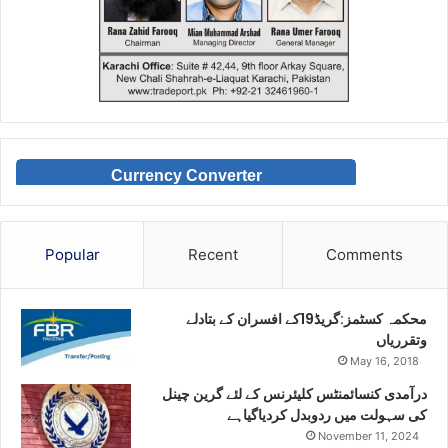
Currency Converter
Popular
Recent
Comments
محکمہ کسٹمز:گریڈ19کے افسران کے بتادلے
وتقرریاں
May 16, 2018
درآمدی کنسائمنٹس کلیئرنس کے لئے گرین چینل
کی سہولت میں ردوبدل کردیاگیاہے
November 11, 2024