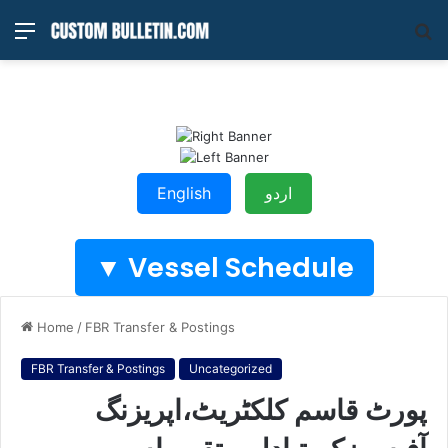
Menu
S
fo
English
اردو
Vessel Schedule ▼
Home
/
FBR Transfer & Postings
FBR Transfer & Postings
Uncategorized
پورٹ قاسم کلکٹریٹ،اپریزنگ