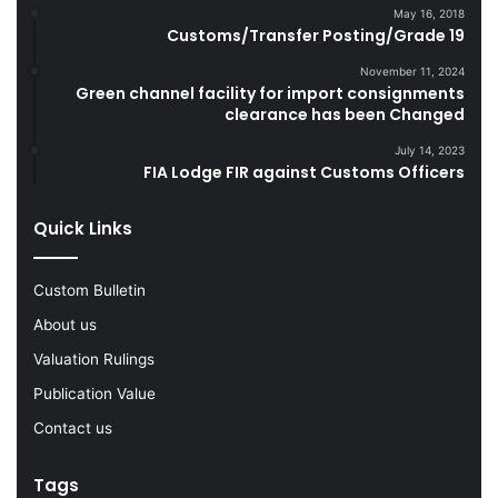
e
May 16, 2018
Customs/Transfer Posting/Grade 19
t
t
November 11, 2024
e
Green channel facility for import consignments
s
clearance has been Changed
D
u
July 14, 2023
FIA Lodge FIR against Customs Officers
r
i
n
Quick Links
g
F
Custom Bulletin
Y
2
About us
0
Valuation Rulings
2
2
Publication Value
-
Contact us
2
3
Tags