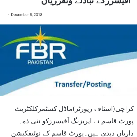
آفیسرزکے تبادلے وتقرریاں
December 6, 2018
کراچی(اسٹاف رپورٹر)ماڈل کسٹمزکلکٹریٹ
پورٹ قاسم نے اپریزنگ آفیسرزکو نئی ذمہ
داریاں دیدی ہیں۔پورٹ قاسم کے نوٹیفکیشن