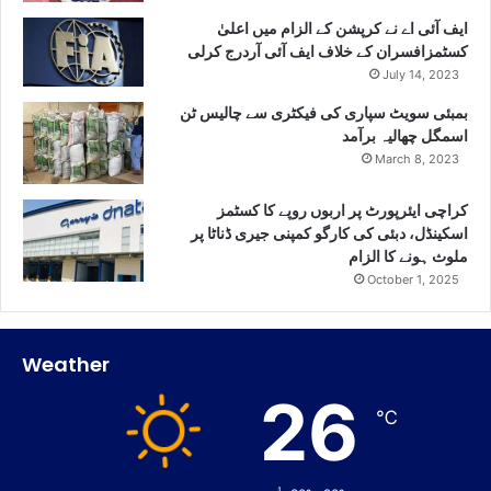
ایف آئی اے نے کرپشن کے الزام میں اعلیٰ
کسٹمزافسران کے خلاف ایف آئی آردرج کرلی
July 14, 2023
بمبئی سویٹ سپاری کی فیکٹری سے چالیس ٹن
اسمگل چھالیہ برآمد
March 8, 2023
کراچی ایئرپورٹ پر اربوں روپے کا کسٹمز
اسکینڈل، دبئی کی کارگو کمپنی جیری ڈناٹا پر
ملوث ہونے کا الزام
October 1, 2025
Weather
26
℃