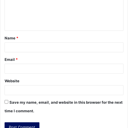
m
e
n
t
Name
*
*
Email
*
Website
Save my name, email, and website in this browser for the next
time I comment.