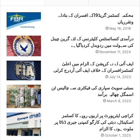
محکمہ کسٹمز:گریڈ19کے افسران کے بتادلے
وتقرریاں
May 16, 2018
درآمدی کنسائمنٹس کلیئرنس کے لئے گرین چینل
کی سہولت میں ردوبدل کردیاگیاہے
November 11, 2024
ایف آئی اے نے کرپشن کے الزام میں اعلیٰ
کسٹمزافسران کے خلاف ایف آئی آردرج کرلی
July 14, 2023
بمبئی سویٹ سپاری کی فیکٹری سے چالیس ٹن
اسمگل چھالیہ برآمد
March 8, 2023
کراچی ایئرپورٹ پر اربوں روپے کا کسٹمز
اسکینڈل، دبئی کی کارگو کمپنی جیری ڈناٹا پر
ملوث ہونے کا الزام
October 1, 2025