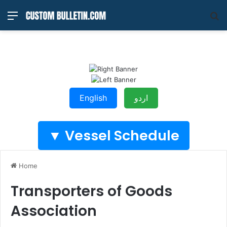
Menu
S
fo
English
اردو
Vessel Schedule ▼
Home
Transporters of Goods
Association