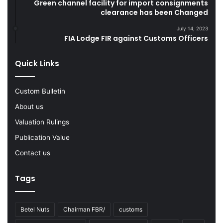
Green channel facility for import consignments
t
i
clearance has been Changed
R
z
u
e
July 14, 2023
l
L
FIA Lodge FIR against Customs Officers
e
a
s
r
Quick Links
f
g
o
e
r
Q
Custom Bulletin
I
u
About us
r
a
a
n
Valuation Rulings
n
t
Publication Value
i
i
a
t
Contact us
n
y
T
o
Tags
r
f
a
S
n
m
Betel Nuts
Chairman FBR/
customs
s
u