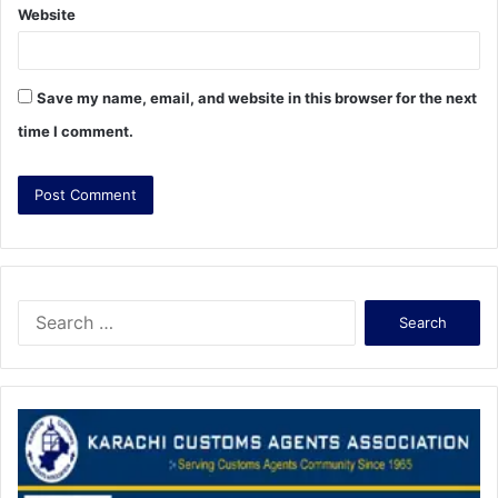
Website
Save my name, email, and website in this browser for the next
time I comment.
S
e
a
r
c
h
f
o
r