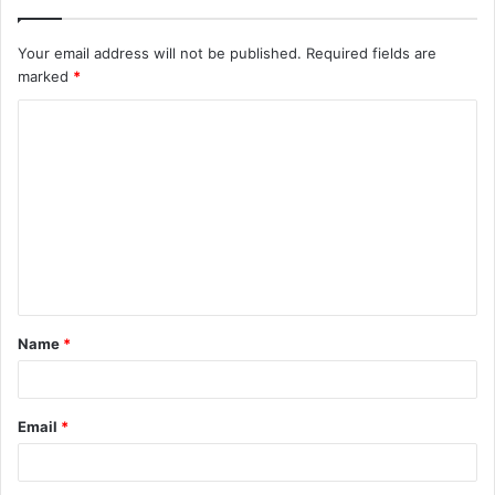
Your email address will not be published.
Required fields are
marked
*
C
o
m
m
e
n
t
Name
*
*
Email
*