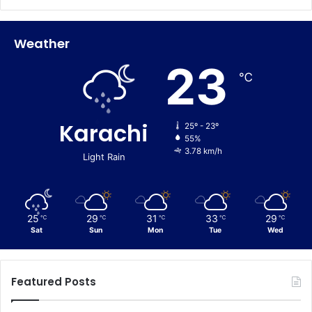
Weather
23
℃
Karachi
25º - 23º
55%
3.78 km/h
Light Rain
25
29
31
33
29
℃
℃
℃
℃
℃
Sat
Sun
Mon
Tue
Wed
Featured Posts