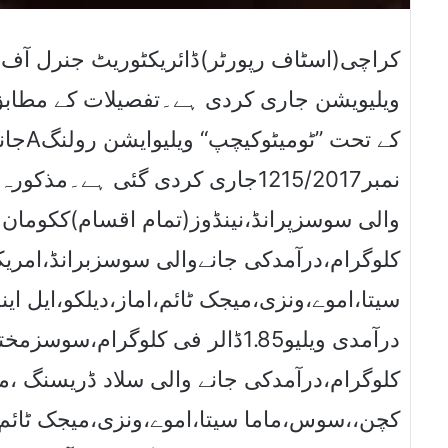
کراچی(اسٹاف رپورٹر)ڈائریکٹوریٹ جنرل آف 
ویلیویشن جاری کردی ہے۔تفصیلات کے مطابق
نمبر1215/2017جاری کردی گئی ہے۔
کلوگرام،درآمدکی جانےوالی سوسزبرانڈ،امر
سیتا،اموے،ونزی،میجک ٹائم،اماز،دیلکو،ایل ای
کلوگرام،درآمدکی جانے والی سلاد ڈریسنگ ،ما
کچن،،سوس،ماما سیتا،اموے،ونزی،میجک ٹائم،ام