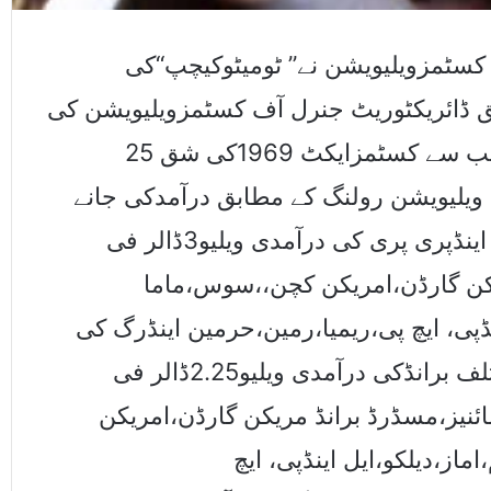
کسٹمزویلیویشن نے” ٹومیٹوکیچپ“کی
 ڈائریکٹوریٹ جنرل آف کسٹمزویلیویشن کی
جانب سے کسٹمزایکٹ 1969کی شق 25Aکے تحت ”ٹومیٹوکیچپ“ ویلیوایشن رولنگ
مذکورہ ویلیویشن رولنگ کے مطابق درآمدکی جانے
والی سوسزپرانڈ،نینڈوز(تمام اقسام)ککومان اینڈپری پری کی درآمدی ویلیو3ڈالر فی
یکن گارڈن،امریکن کچن،،سوس،ماما
نڈپی، ایچ پی،ریمیا،رمین،حرمین اینڈرگ کی
درآمدی ویلیو1.85ڈالر فی کلوگرام،سوسزمختلف برانڈکی درآمدی ویلیو2.25ڈالر فی
ئنیز،مسڈرڈ برانڈ مریکن گارڈن،امریکن
از،دیلکو،ایل اینڈپی، ایچ