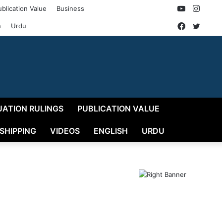
YouTube
Insta
ublication Value
Business
Faceboo
Twitt
h
Urdu
UATION RULINGS
PUBLICATION VALUE
 SHIPPING
VIDEOS
ENGLISH
URDU