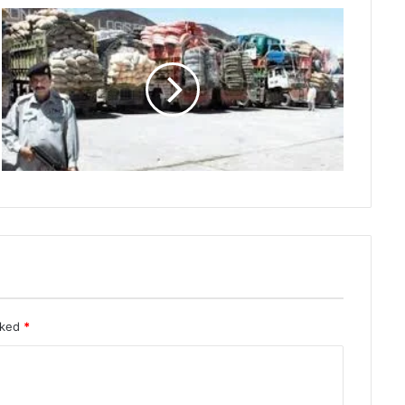
rked
*