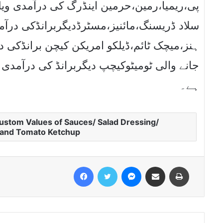
ہے۔
Custom Values of Sauces/ Salad Dressing/
and Tomato Ketchup
Facebook
Twitter
Messenger
Share via Email
Print