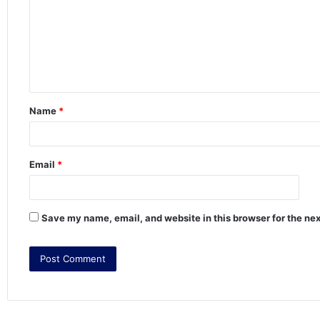
m
m
e
n
t
Name
*
*
Email
*
Save my name, email, and website in this browser for the ne