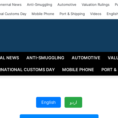
nernal News
Anti-Smuggling
Automotive
Valuation Rulings
P
onal Customs Day
Mobile Phone
Port & Shipping
Videos
Englis
AL NEWS
ANTI-SMUGGLING
AUTOMOTIVE
VAL
RNATIONAL CUSTOMS DAY
MOBILE PHONE
PORT &
English
اردو