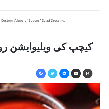
t Custom Values of Sauces/ Salad Dressing/
کیچپ کی ویلیوایشن رول
Facebook
Twitter
Messenger
Share via Email
Print