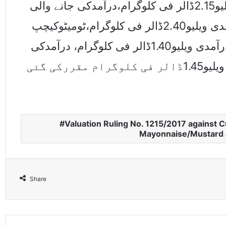
پی،ریمیا،رمین،حرمین اینڈرگ کی درآمدی ویلیو2.15ڈالر فی کلوگرام،درآمدکی جانے والی
سلاد ڈریسنگ،مائنیز،مسٹرڈدیگربرانڈکی درآمدی ویلیو2.40ڈالر فی کلوگرام،ٹومیٹوکیچپ
ہنز،میچک ٹائم،ڈیلکو امریکن کیچن برانڈکی درآمدی ویلیو1.40ڈالر فی کلوگرام، درآمدکی
جانے والی ٹومیٹوکیچپ دیگربرانڈ کی درآمدی ویلیو1.45ڈالر فی کلوگرام مقررکی گئی
Valuation Ruling No. 1215/2017 against 
Mayonnaise/Mustard 
Share