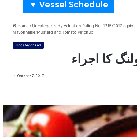
Vessel Schedule ▼
Home
/
Uncategorized
/
Valuation Ruling No. 1215/2017 agains
Mayonnaise/Mustard and Tomato Ketchup
Uncategorized
نگ کا اجراء
October 7, 2017