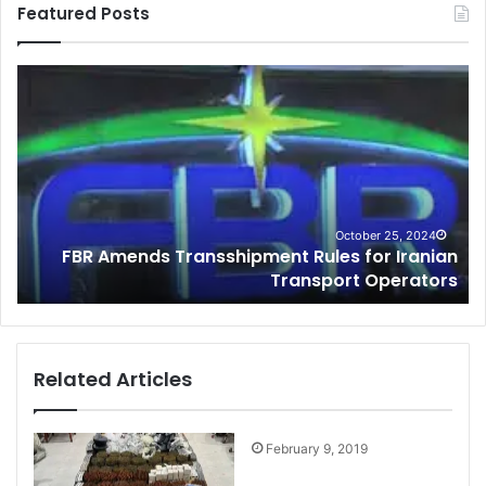
Featured Posts
C
u
s
t
o
m
s
I
October 25, 2024
Amends Transshipment Rules for Iranian
Customs 
n
Transport Operators
Sm
t
e
l
l
i
Related Articles
g
e
n
February 9, 2019
c
e