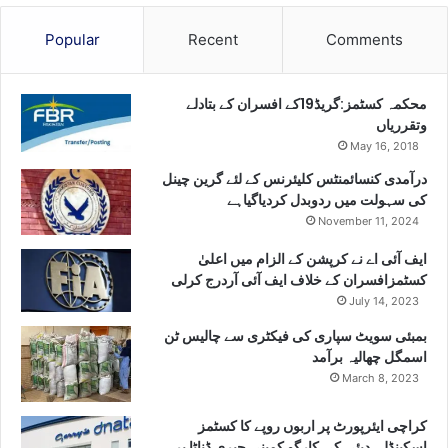
Popular
Recent
Comments
محکمہ کسٹمز:گریڈ19کے افسران کے بتادلے
وتقرریاں
May 16, 2018
درآمدی کنسائمنٹس کلیئرنس کے لئے گرین چینل
کی سہولت میں ردوبدل کردیاگیاہے
November 11, 2024
ایف آئی اے نے کرپشن کے الزام میں اعلیٰ
کسٹمزافسران کے خلاف ایف آئی آردرج کرلی
July 14, 2023
بمبئی سویٹ سپاری کی فیکٹری سے چالیس ٹن
اسمگل چھالیہ برآمد
March 8, 2023
کراچی ایئرپورٹ پر اربوں روپے کا کسٹمز
اسکینڈل، دبئی کی کارگو کمپنی جیری ڈناٹا پر