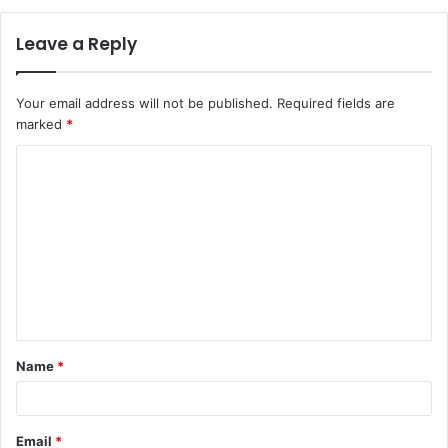
Leave a Reply
Your email address will not be published.
Required fields are
marked
*
C
o
m
m
e
n
t
Name
*
*
Email
*