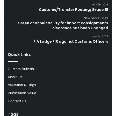
m
May 16, 2018
Customs/Transfer Posting/Grade 19
u
g
November 11, 2024
g
Green channel facility for import consignments
l
clearance has been Changed
e
C
July 14, 2023
FIA Lodge FIR against Customs Officers
i
g
a
Quick Links
r
e
Custom Bulletin
t
t
About us
e
Valuation Rulings
s
D
Publication Value
u
Contact us
r
i
n
Tags