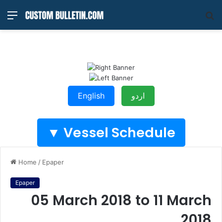
Menu
S
fo
English
اردو
Vessel Schedule ▼
Home
/
Epaper
Epaper
05 March 2018 to 11 March
2018