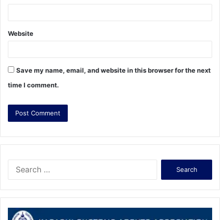
Website
Save my name, email, and website in this browser for the next
time I comment.
S
e
a
r
c
h