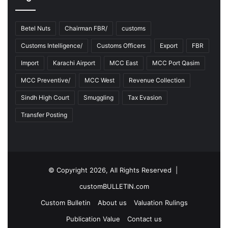
g
F
Y
Betel Nuts
Chairman FBR/
customs
2
Customs Intelligence/
Customs Officers
Export
FBR
0
2
Import
Karachi Airport
MCC East
MCC Port Qasim
2
-
MCC Preventive/
MCC West
Revenue Collection
2
Sindh High Court
Smuggling
Tax Evasion
3
Transfer Posting
© Copyright 2026, All Rights Reserved |
customBULLETIN.com
Custom Bulletin
About us
Valuation Rulings
Publication Value
Contact us