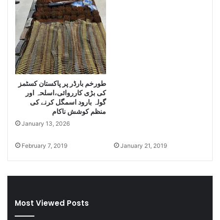
S
e
i
z
e
L
a
طورخم بارڈر پر پاکستان کسٹمز
r
کی بڑی کارروائی،اسلحہ اور
g
گولہ بارود اسمگل کرنے کی
e
منظم کوشش ناکام
Q
January 13, 2026
u
a
n
February 7, 2019
January 21, 2019
t
i
t
y
o
Most Viewed Posts
f
S