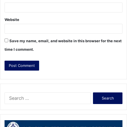
Website
Save my name, email, and website in this browser for the next
time I comment.
S
e
a
r
c
h