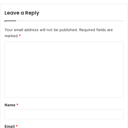
Leave a Reply
Your email address will not be published.
Required fields are
marked
*
C
o
m
m
e
n
t
Name
*
*
Email
*