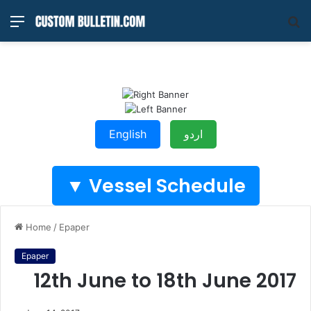
Menu
S
fo
English
اردو
Vessel Schedule ▼
Home
/
Epaper
Epaper
12th June to 18th June 2017