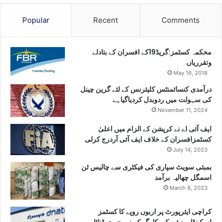
Popular
Recent
Comments
محکمہ کسٹمز:گریڈ19کے افسران کے بتادلے
وتقرریاں
May 16, 2018
درآمدی کنسائمنٹس کلیئرنس کے لئے گرین چینل
کی سہولت میں ردوبدل کردیاگیاہے
November 11, 2024
ایف آئی اے نے کرپشن کے الزام میں اعلیٰ
کسٹمزافسران کے خلاف ایف آئی آردرج کرلی
July 14, 2023
بمبئی سویٹ سپاری کی فیکٹری سے چالیس ٹن
اسمگل چھالیہ برآمد
March 8, 2023
کراچی ایئرپورٹ پر اربوں روپے کا کسٹمز
اسکینڈل، دبئی کی کارگو کمپنی جیری ڈناٹا پر