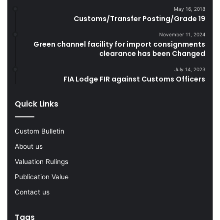
n
m
May 16, 2018
s
Customs/Transfer Posting/Grade 19
u
p
g
November 11, 2024
o
g
Green channel facility for import consignments
r
l
clearance has been Changed
t
e
O
C
July 14, 2023
FIA Lodge FIR against Customs Officers
p
i
e
g
r
a
Quick Links
a
r
t
e
o
Custom Bulletin
t
r
t
About us
s
e
Valuation Rulings
s
D
Publication Value
u
Contact us
r
i
n
Tags