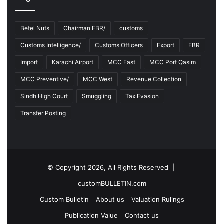
g
F
Y
Betel Nuts
Chairman FBR/
customs
2
Customs Intelligence/
Customs Officers
Export
FBR
0
2
Import
Karachi Airport
MCC East
MCC Port Qasim
2
-
MCC Preventive/
MCC West
Revenue Collection
2
Sindh High Court
Smuggling
Tax Evasion
3
Transfer Posting
© Copyright 2026, All Rights Reserved |
customBULLETIN.com
Custom Bulletin
About us
Valuation Rulings
Publication Value
Contact us