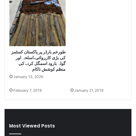
m
e
e
S
n
e
t
i
R
z
u
e
l
L
e
a
s
طورخم بارڈر پر پاکستان کسٹمز
r
کی بڑی کارروائی،اسلحہ اور
f
g
گولہ بارود اسمگل کرنے کی
o
e
منظم کوشش ناکام
r
Q
I
January 13, 2026
u
r
a
a
n
February 7, 2019
January 21, 2019
n
t
i
i
a
t
n
y
T
o
Most Viewed Posts
r
f
a
S