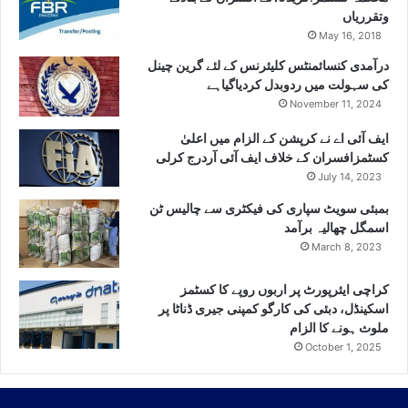
وتقرریاں
May 16, 2018
درآمدی کنسائمنٹس کلیئرنس کے لئے گرین چینل
کی سہولت میں ردوبدل کردیاگیاہے
November 11, 2024
ایف آئی اے نے کرپشن کے الزام میں اعلیٰ
کسٹمزافسران کے خلاف ایف آئی آردرج کرلی
July 14, 2023
بمبئی سویٹ سپاری کی فیکٹری سے چالیس ٹن
اسمگل چھالیہ برآمد
March 8, 2023
کراچی ایئرپورٹ پر اربوں روپے کا کسٹمز
اسکینڈل، دبئی کی کارگو کمپنی جیری ڈناٹا پر
ملوث ہونے کا الزام
October 1, 2025