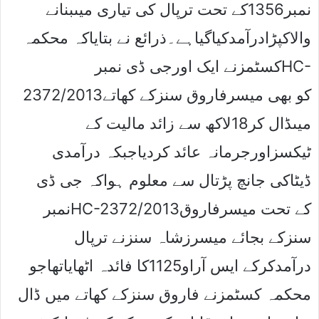
نمبر1356کے تحت ترپال کی تیاری میںبنانے
والاکپڑادرآمدکیاگیاہے۔ذرائع نے بتایاکہ محکمہ
کسٹمزنے ایک اورجی ڈی نمبرHC-
2372/2013کو بھی میسرفاروق سنزکے کھاتے
میںڈال کر18لاکھ سے زائد مالیت کے
ٹیکسزاورجرمانہ عائد کردیاجبکہ درآمدی
ڈیٹاکی جانچ پڑتال سے معلوم ہواکہ جی ڈی
نمبرHC-2372/2013کے تحت میسرفاروق
سنزکے بجائے میسرزشاہ سنزنے ترپال
درآمدکرکے ایس آراو1125کا فائدہ اٹھایاتھاجو
محکمہ کسٹمزنے فاروق سنزکے کھاتے میں ڈال