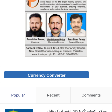
Currency Converter
Popular
Recent
Comments
محکمہ کسٹمز:گریڈ19کے افسران کے بتادلے