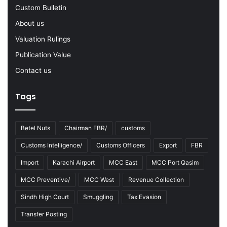
2
Custom Bulletin
2
-
About us
2
Valuation Rulings
3
Publication Value
Contact us
Tags
Betel Nuts
Chairman FBR/
customs
Customs Intelligence/
Customs Officers
Export
FBR
Import
Karachi Airport
MCC East
MCC Port Qasim
MCC Preventive/
MCC West
Revenue Collection
Sindh High Court
Smuggling
Tax Evasion
Transfer Posting