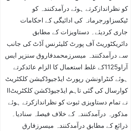
کو نظراندازکرتے ہوئے درآمدکنندہ کو
ٹیکسزاورجرمانہ کی ادائیگی کے احکامات
جاری کردیئے۔ دستاویزات کے مطابق
دائریکٹوریٹ آف پورٹ کلیئرنس آڈٹ کی جانب
سے درآمدکنندہ میسرزمحمدفاروق سنزپر ایس
آراو1125کے غلط استعمال کا الزام عائدکرتے
ہوئے کنٹراونشن رپورٹ ایڈجیوڈکیشن کلکٹریٹ
IIکوارسال کی گئی تاہم ایڈجیوڈکشن کلکٹریٹ
نے تمام دستاویزی ثبوت کو نظراندازکرتے ہوئے
مذکورہ درآمدکنندہ کے خلاف فیصلہ سنادیا۔
ذرائع کے مطابق درآمدکنندہ میسرزفارق