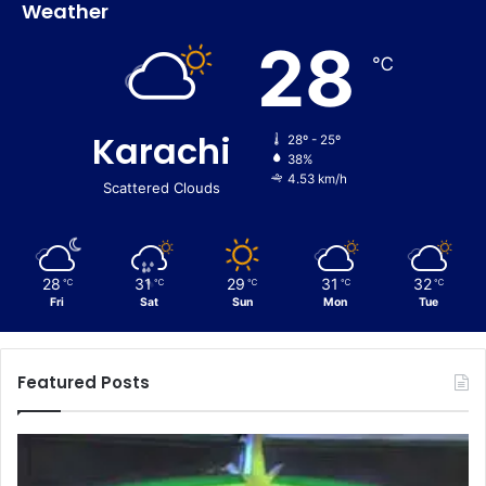
Weather
28
℃
Karachi
28º - 25º
38%
4.53 km/h
Scattered Clouds
28
31
29
31
32
℃
℃
℃
℃
℃
Fri
Sat
Sun
Mon
Tue
Featured Posts
C
E
u
n