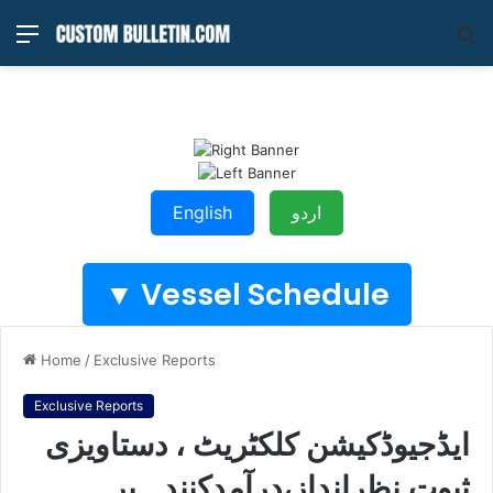
Menu
S
fo
اردو
English
Vessel Schedule ▼
Home
/
Exclusive Reports
Exclusive Reports
ایڈجیوڈکیشن کلکٹریٹ ، دستاویزی
ثبوت نظرانداز،درآمدکنندہ پر