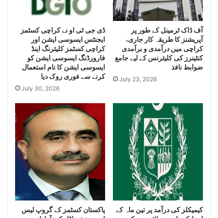
L
u
a
g
e
آف ڈاک ٹرمینل کے طور پر
ڈی جی ٹی او نے کراچی کسٹمز
r
آپریشنز کا طریقہ کار جاری،
ایجنٹس ایسوسی ایشن اور
g
Q
کراچی میں درآمدی و برآمدی
کراچی کسٹمز کلیئرنگ اینڈ
e
u
کنٹینرز کی کلیئرنس کے لیے جامع
فارورڈنگ ایسوسی ایشن کو
Q
a
ضوابط نافذ
ایسوسی ایشن کا نام استعمال
u
n
کرنے سے فوری روک دیا
July 23, 2026
a
t
July 30, 2026
n
i
t
t
i
y
t
o
y
f
o
I
f
r
S
a
m
n
u
i
g
D
g
i
کیمیکلز کی درآمد پر تین ماہ کے
پاکستان کسٹمز کے گروپ لیس
l
e