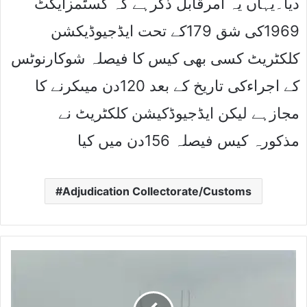
دیا۔یہاں یہ امرقابل ذکرہے کہ کسٹمزایکٹ
1969کی شق 179کے تحت ایڈجیوڈیکشن
کلکٹریٹ کسی بھی کیس کا فیصلہ شوکارنوٹس
کے اجراءکی تاریخ کے بعد 120دن میںکرنے کا
مجازہے لیکن ایڈجیوڈکیشن کلکٹریٹ نے
مذکورہ کیس فیصلہ 156دن میں کیا
Adjudication Collectorate/Customs