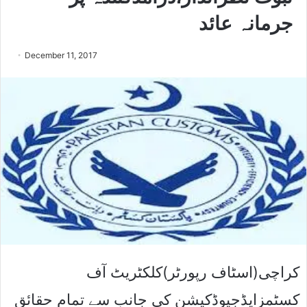
جرمانہ عائد
December 11, 2017
کراچی(اسٹاف رپورٹر)کلکٹریٹ آف
کسٹمزایڈجیوڈکیشن کی جانب سے تمام حقائق