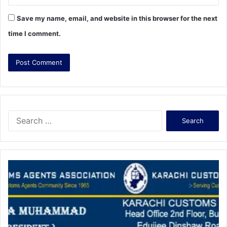
Save my name, email, and website in this browser for the next
time I comment.
S
e
a
r
c
h
f
o
r
: