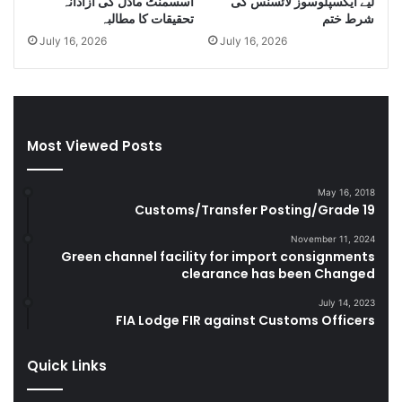
لیے ایکسپلوسوز لائسنس کی
اسسمنٹ ماڈل کی آزادانہ
e
s
شرط ختم
تحقیقات کا مطالبہ
C
e
July 16, 2026
July 16, 2026
i
l
g
a
a
n
r
d
e
S
t
m
Most Viewed Posts
t
u
e
g
May 16, 2018
s
g
Customs/Transfer Posting/Grade 19
D
l
u
e
November 11, 2024
r
Green channel facility for import consignments
G
clearance has been Changed
i
o
n
o
July 14, 2023
g
d
FIA Lodge FIR against Customs Officers
F
s
Y
Quick Links
2
0