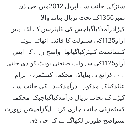
سنزکی جانب سے اپریل 2012میں جی ڈی
نمبر1356کے تحت ترپال بنانے والا
کپڑادرآمدکیاگیاجس کی کلیئرنس کے لئے ایس
آراو1125کی سہولت کا فائدہ اٹھاتے ہوئے
کنسائمنٹ کلیئرکیاگیاتھا۔واضح رہے کہ ایس
آراو1125کی سہولت صنعتی یونٹ کو دی جاتی
ہے ۔ذرائع نے بتایاکہ محکمہ کسٹمزنے الزام
عائدکیاکہ مذکورہ درآمدکنندہ کی جانب سے
کپڑے کے بجائے ترپال درآمدکیاگیاجبکہ محکمہ
کسٹمزکی جانب جاری کردہ ایگزامیشن رپورٹ
میںواضح طورپر لکھاگیاہے کہ جی ڈی