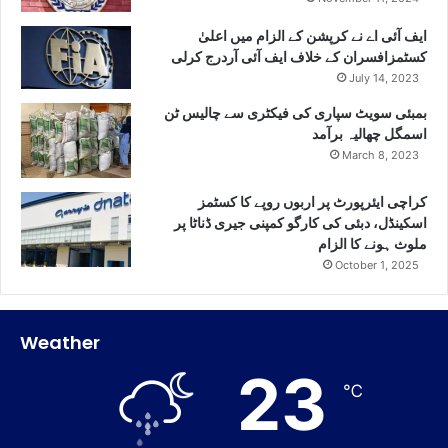
ایف آئی اے نے کرپشن کے الزام میں اعلیٰ
کسٹمزافسران کے خلاف ایف آئی آردرج کرلی
July 14, 2023
بمبئی سویٹ سپاری کی فیکٹری سے چالیس ٹن
اسمگل چھالیہ برآمد
March 8, 2023
کراچی ایئرپورٹ پر اربوں روپے کا کسٹمز
اسکینڈل، دبئی کی کارگو کمپنی جیری ڈناٹا پر
ملوث ہونے کا الزام
October 1, 2025
Weather
23
℃