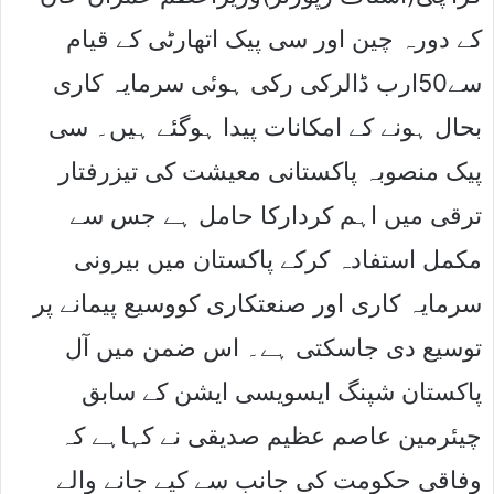
کے دورہ چین اور سی پیک اتھارٹی کے قیام
سے50ارب ڈالرکی رکی ہوئی سرمایہ کاری
بحال ہونے کے امکانات پیدا ہوگئے ہیں۔ سی
پیک منصوبہ پاکستانی معیشت کی تیزرفتار
ترقی میں اہم کردارکا حامل ہے جس سے
مکمل استفادہ کرکے پاکستان میں بیرونی
سرمایہ کاری اور صنعتکاری کووسیع پیمانے پر
توسیع دی جاسکتی ہے۔ اس ضمن میں آل
پاکستان شپنگ ایسویسی ایشن کے سابق
چیئرمین عاصم عظیم صدیقی نے کہاہے کہ
وفاقی حکومت کی جانب سے کیے جانے والے