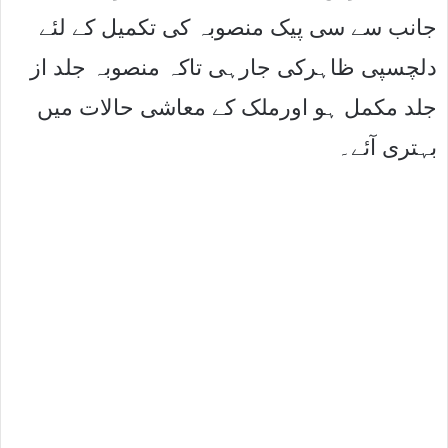
جانب سے سی پیک منصوبہ کی تکمیل کے لئے
دلچسپی ظاہرکی جارہی تاکہ منصوبہ جلد از
جلد مکمل ہو اورملک کے معاشی حالات میں
بہتری آئے۔