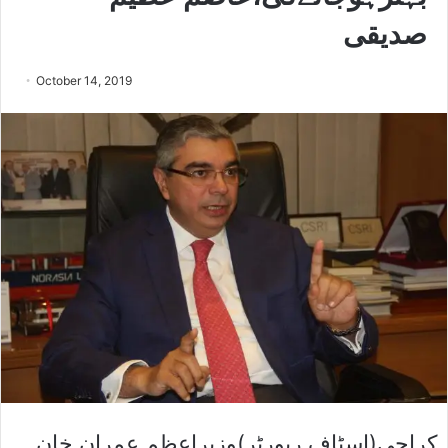
صدیقی
October 14, 2019
کراچی(اسٹاف رپورٹر)وزیراعظم عمران خان