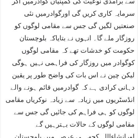
سے برآمدی نوعیت کی کمپنیاں گوادرمیں آکر
سرمایہ کاری کریں گی اورگوادرمیں نئی
صنعتیں لگیں گی جس سے مقامی لوگوں کو
روزگار ملے گا۔ انہوں نے بتایاکہ بلوچستان
حکومت کو خدشات تھے کہ مقامی لوگوں
کوگوادر میں روزگار کی فراہمی نہیں ہوگی
لیکن چین نے اس بات کی واضح طور پر یقین
دہانی کرادی ہے کہ گوادرمیں قائم ہونے والے
انڈسٹریوں میں زیادہ سے زیادہ نوکریاں مقامی
لوگوں کو ہی فراہم کی جائیں گی جس سے
مقامی لوگوں کے حالات بہترہیں گے
اورانشاءاللہ کچھ ہی عرصہ میں بلوچستان