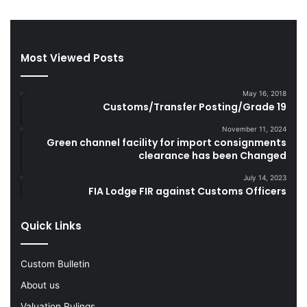
r
d
e
S
t
m
t
u
Most Viewed Posts
e
g
s
g
D
l
May 16, 2018
u
e
Customs/Transfer Posting/Grade 19
r
G
i
o
November 11, 2024
Green channel facility for import consignments
n
o
clearance has been Changed
g
d
F
s
July 14, 2023
Y
FIA Lodge FIR against Customs Officers
2
0
Quick Links
2
2
-
Custom Bulletin
2
About us
3
Valuation Rulings