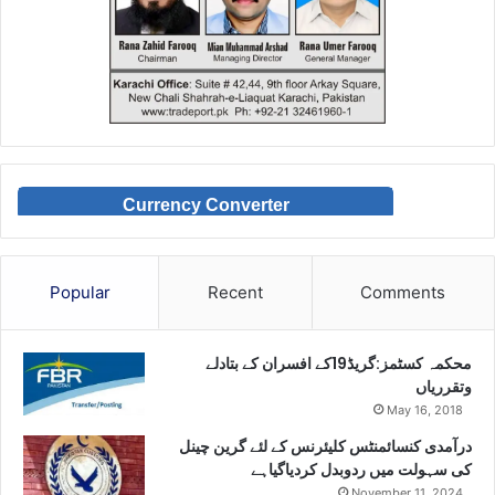
Currency Converter
Popular
Recent
Comments
محکمہ کسٹمز:گریڈ19کے افسران کے بتادلے
وتقرریاں
May 16, 2018
درآمدی کنسائمنٹس کلیئرنس کے لئے گرین چینل
کی سہولت میں ردوبدل کردیاگیاہے
November 11, 2024