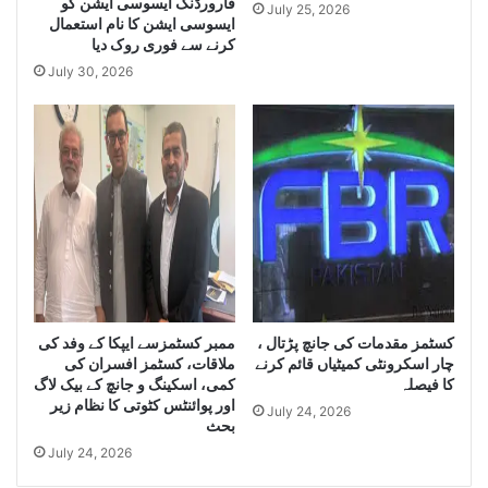
فارورڈنگ ایسوسی ایشن کو
Q
a
July 25, 2026
ایسوسی ایشن کا نام استعمال
u
n
کرنے سے فوری روک دیا
a
t
July 30, 2026
n
i
t
t
i
y
t
o
y
f
o
I
f
r
S
a
m
n
u
i
g
D
g
i
کسٹمز مقدمات کی جانچ پڑتال ،
ممبر کسٹمزسے ایپکا کے وفد کی
l
e
چار اسکرونٹی کمیٹیاں قائم کرنے
ملاقات، کسٹمز افسران کی
e
s
کا فیصلہ
کمی، اسکینگ و جانچ کے بیک لاگ
C
e
اور پوائنٹس کٹوتی کا نظام زیر
July 24, 2026
i
l
بحث
g
a
July 24, 2026
a
n