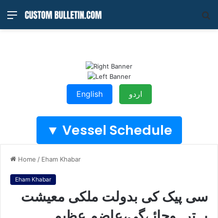
Menu
S
fo
اردو
English
Vessel Schedule ▼
Home
/
Eham Khabar
Eham Khabar
سی پیک کی بدولت ملکی معیشت
بہترہوجائےگی،عاضم عظیم