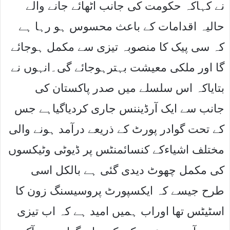
نے کہاکہ حکومت کی جانب اٹھائے جانے والے
حالیہ اقدامات کے باعث محسوس ہو رہا ہے
کہ سی پیک کا منصوبہ تیزی سے مکمل ہوجائے
گا اور ملکی معیشت بہترہوجائے گی۔انہوں نے
بتایاکہ اس سلسلے میں صدر پاکستان کی
جانب سے ایک آرڈیننس جاری کردیاگیاہے جس
کے تحت گوادر پورٹ کے ذریعے درآمد ہونے والی
مختلف اشیاءکے کنسائمنٹس پر ڈیوٹی وٹیکسوں
کی مکمل چھوٹ دیدی گئی ہے بالکل اسی
طرح جیسے کہ ایکسپورٹ پروسیسنگ زون کا
اسٹیٹس تھا اوراب ہمیں امید ہے کہ اب تیزی