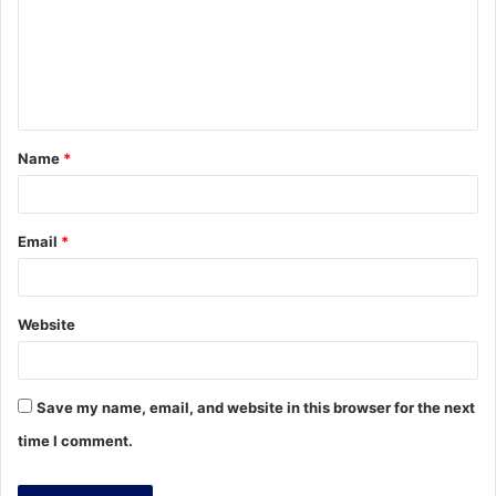
m
e
n
t
Name
*
*
Email
*
Website
Save my name, email, and website in this browser for the next
time I comment.