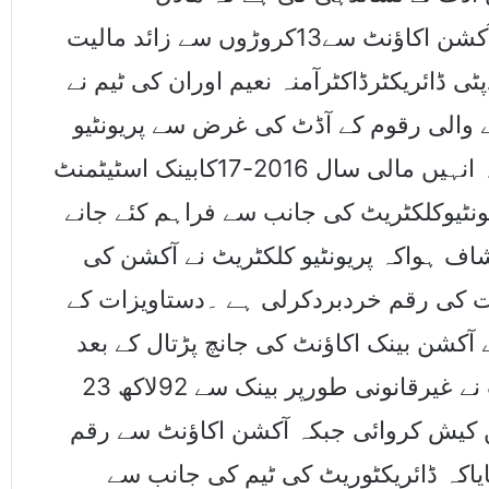
کسٹمزکلکٹریٹ پریونٹیونے غیرقانونی طورپر آکشن اکاﺅنٹ سے13کروڑوں سے زائد مالیت
 ڈائریکٹرڈاکٹرآمنہ نعیم اوران کی ٹیم نے
نے والی رقوم کے آڈٹ کی غرض سے پریونٹیو
کلکٹریٹ کی آکشن برانچ کو درخواست کی کہ انہیں مالی سال 2016-17کابینک اسٹیٹمنٹ
یونٹیوکلکٹریٹ کی جانب سے فراہم کئے جانے
شاف ہواکہ پریونٹیو کلکٹریٹ نے آکشن کی
 کی رقم خردبردکرلی ہے ۔دستاویزات کے
 آکشن بینک اکاﺅنٹ کی جانچ پڑتال کے بعد
اس امرکی نشاندہی کی کہ پر یونٹیوکلکٹریٹ نے غیرقانونی طورپر بینک سے 92لاکھ 23
ت میں کیش کروائی جبکہ آکشن اکاﺅنٹ سے رقم
ایاکہ ڈائریکٹوریٹ کی ٹیم کی جانب سے