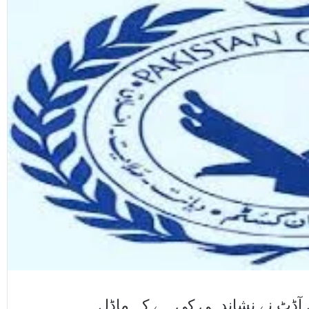
 آڈٹ نے نشاندہی کی ہے کہ ماڈل