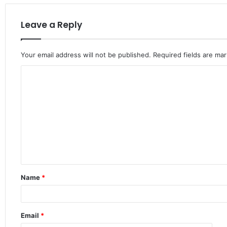
Leave a Reply
Your email address will not be published.
Required fields are ma
C
o
m
m
e
n
t
Name
*
*
Email
*