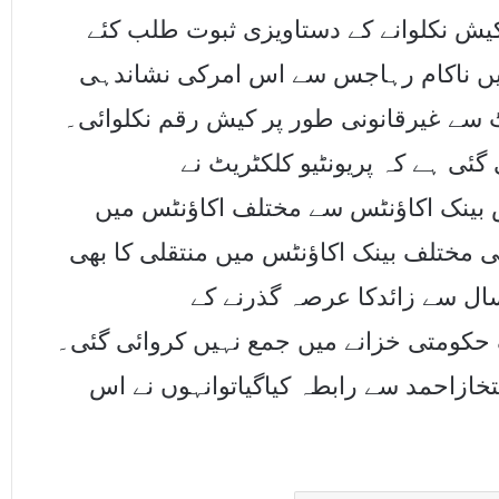
کیش نکلوانے کے دستاویزی ثبوت طلب کئے
 میں ناکام رہاجس سے اس امرکی نشاندہی
ٹ سے غیرقانونی طور پر کیش رقم نکلوائی۔
ی ہے کہ پریونٹیو کلکٹریٹ نے
11قم آکش بینک اکاﺅنٹس سے مختلف اکاﺅنٹس میں
 مختلف بینک اکاﺅنٹس میں منتقلی کا بھی
سال سے زائدکا عرصہ گذرنے کے
ب تک حکومتی خزانے میں جمع نہیں کروائی گئی۔
خازاحمد سے رابطہ کیاگیاتوانہوں نے اس