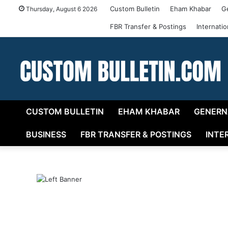
Custom Bulletin
Eham Khabar
G
Thursday, August 6 2026
FBR Transfer & Postings
Internati
CUSTOM BULLETIN
EHAM KHABAR
GENERN
BUSINESS
FBR TRANSFER & POSTINGS
INTE