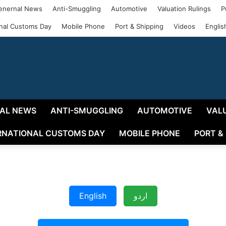
enernal News
Anti-Smuggling
Automotive
Valuation Rulings
P
onal Customs Day
Mobile Phone
Port & Shipping
Videos
Englis
AL NEWS
ANTI-SMUGGLING
AUTOMOTIVE
VAL
RNATIONAL CUSTOMS DAY
MOBILE PHONE
PORT &
English
اردو