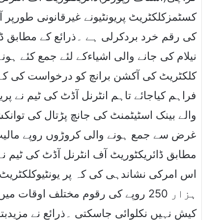
کی رقم خرد بردکرلی ہے ۔ذرائع کے مطابق ڈپٹی
نیلام کی جانے والی اشیاءکے لئے جمع کئے ہو
فراہم کیاجائے تاہم انٹرنل آڈٹ کی ٹیم نے پر
والے بینک اسٹیٹمنٹ کی جانچ پڑتال کی توانک
غرض سے جمع ہونے والی کروڑوں روپے مالیت
مطابق ڈائریکٹوریٹ آف انٹرنل آڈٹ کی ٹیم نے
ہزار 250 روپے کی رقوم مختلف اوقا
کیش نہیں نکلوائی جاسکتی ۔ذرائع نے مزیدبت