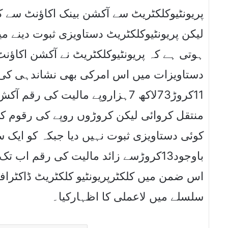
پریونٹیوکلکٹریٹ سے آکشن بینک اکاﺅنٹ سے 
لیکن پریونٹیوکلکٹریٹ دستاویزی ثبوت دینے
ہوتی ہے کہ پریونٹیوکلکٹریٹ نے آکشن اکاﺅن
دستاویزات میں اس امرکی بھی نشاندہی کی گئ
کروڑ73لاکھ 7ہزاروپے مالیت کی ر
منتقل کروائی لیکن کروڑوں روپے کی رقوم کی
کوئی دستاویزی ثبوت نہیں دیا جبکہ کو ایک 
باوجود13کروڑسے زائد مالیت کی رقم ا
اس ضمن میں کلکٹرپریونٹیو کلکٹریٹ ڈاکٹرافت
سلسلے میں لاعملی کا اظہارکیا۔