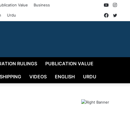
YouTube
Insta
ublication Value
Business
Faceboo
Twitt
h
Urdu
UATION RULINGS
PUBLICATION VALUE
 SHIPPING
VIDEOS
ENGLISH
URDU