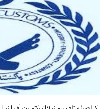
کراچی(اسٹاف رپورٹر)ڈائریکٹوریٹ آف انٹرنل