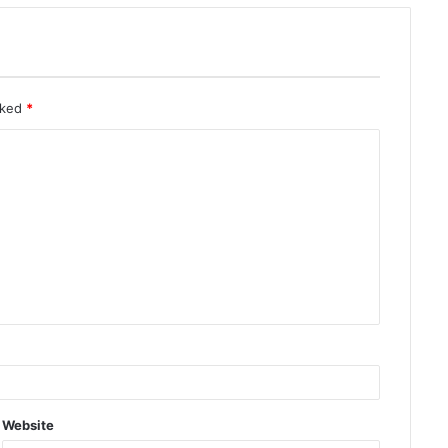
rked
*
Website