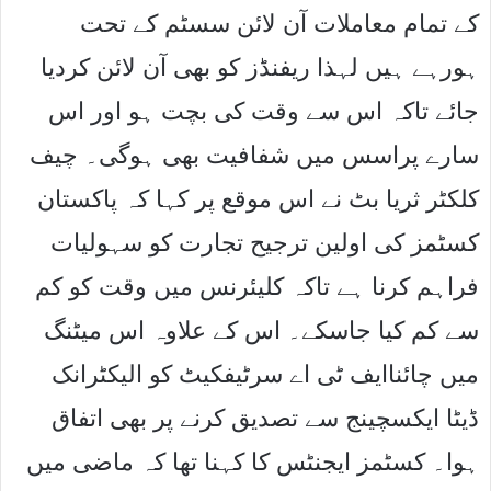
کے تمام معاملات آن لائن سسٹم کے تحت
ہورہے ہیں لہذا ریفنڈز کو بھی آن لائن کردیا
جائے تاکہ اس سے وقت کی بچت ہو اور اس
سارے پراسس میں شفافیت بھی ہوگی۔ چیف
کلکٹر ثریا بٹ نے اس موقع پر کہا کہ پاکستان
کسٹمز کی اولین ترجیح تجارت کو سہولیات
فراہم کرنا ہے تاکہ کلیئرنس میں وقت کو کم
سے کم کیا جاسکے۔ اس کے علاوہ اس میٹنگ
میں چائناایف ٹی اے سرٹیفکیٹ کو الیکٹرانک
ڈیٹا ایکسچینج سے تصدیق کرنے پر بھی اتفاق
ہوا۔ کسٹمز ایجنٹس کا کہنا تھا کہ ماضی میں