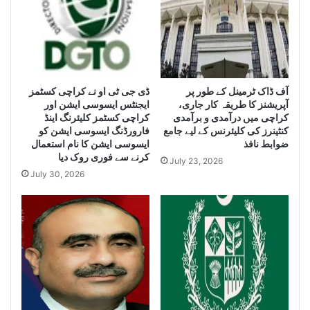
e
i
i
z
z
e
e
H
L
u
a
g
r
ڈی جی ٹی او نے کراچی کسٹمز
آف ڈاک ٹرمینل کے طور پر
e
آپریشنز کا طریقہ کار جاری،
ایجنٹس ایسوسی ایشن اور
g
Q
کراچی میں درآمدی و برآمدی
کراچی کسٹمز کلیئرنگ اینڈ
e
u
کنٹینرز کی کلیئرنس کے لیے جامع
فارورڈنگ ایسوسی ایشن کو
Q
a
ضوابط نافذ
ایسوسی ایشن کا نام استعمال
u
n
کرنے سے فوری روک دیا
July 23, 2026
a
t
July 30, 2026
n
i
t
t
i
y
t
o
y
f
o
I
f
r
S
a
m
n
u
i