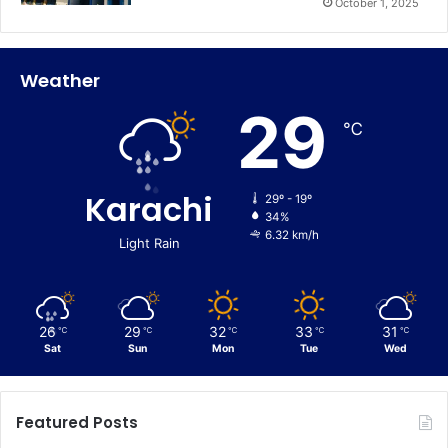
October 1, 2025
Weather
29
℃
Karachi
29º - 19º
34%
6.32 km/h
Light Rain
26
29
32
33
31
℃
℃
℃
℃
℃
Sat
Sun
Mon
Tue
Wed
Featured Posts