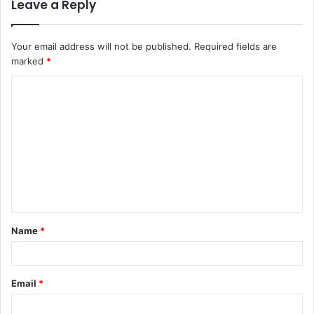
Leave a Reply
Your email address will not be published.
Required fields are
marked
*
C
o
m
m
e
n
t
Name
*
*
Email
*