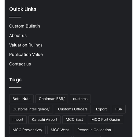
Y
Quick Links
2
0
2
Custom Bulletin
2
-
About us
2
Valuation Rulings
3
Publication Value
Contact us
Tags
Betel Nuts
Chairman FBR/
customs
Customs Intelligence/
Customs Officers
Export
FBR
Import
Karachi Airport
MCC East
MCC Port Qasim
MCC Preventive/
MCC West
Revenue Collection