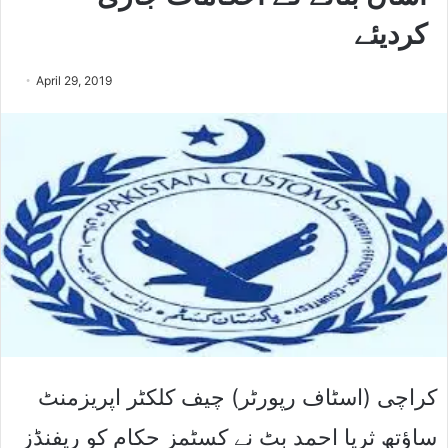
کردیئے
April 29, 2019
کراچی (اسٹاف رپورٹر) چیف کلکٹر اپریزمنٹ
ساﺅتھ ثریا احمد بٹ نے کسٹمز حکام کو ریفنڈز