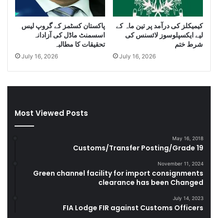
g
D
g
i
کیمیکلز کی درآمد پر تین ماہ کے
پاکستان کسٹمز کے گروپ لیس
l
e
لیے ایکسپلوسوز لائسنس کی
اسسمنٹ ماڈل کی آزادانہ
e
s
شرط ختم
تحقیقات کا مطالبہ
C
e
July 16, 2026
July 16, 2026
i
l
g
a
a
n
r
d
e
S
t
m
Most Viewed Posts
t
u
e
g
May 16, 2018
s
g
Customs/Transfer Posting/Grade 19
D
l
u
e
November 11, 2024
r
Green channel facility for import consignments
G
clearance has been Changed
i
o
n
o
July 14, 2023
g
d
FIA Lodge FIR against Customs Officers
F
s