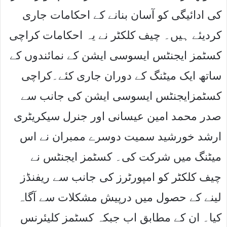
کی ادائیگی کو آسان بنانے کے احکامات جاری
کردیئے ہیں۔ چیف کلکٹر نے یہ احکامات کراچی
کسٹمز ایجنٹس ایسوسی ایشن کے نمائندوں کے
ساتھ ایک میٹنگ کے دوران جاری کئے۔کراچی
کسٹمزایجنٹس ایسوسی ایشن کی جانب سے
صدر محمد امین عیسانی اور جنرل سیکریٹری
ارشد خورشید سمیت دوسرے ممبران نے اس
میٹنگ میں شرکت کی۔ کسٹمز ایجنٹس نے
چیف کلکٹر کو امپورٹرز کی جانب سے ریفنڈز
لینے کے حصول میں درپیش مشکلات سے آگاہ
کیا۔ ان کے مطابق اب جبکہ کسٹمز کلیئرنس