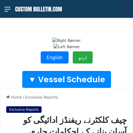
Menu
S
fo
English
اردو
Vessel Schedule ▼
Home
/
Exclusive Reports
Exclusive Reports
چیف کلکٹرنے ریفنڈز ادائیگی کو
آسان بنانے کے احکامات جاری