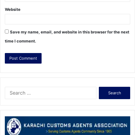
Website
Save my name, email, and website in this browser for the next
time I comment.
S
e
a
r
c
h
f
o