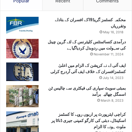
Popular
Recent
Comments
محکمہ کسٹمز:گریڈ19کے افسران کے بتادلے
وتقرریاں
May 16, 2018
درآمدی کنسائمنٹس کلیئرنس کے لئے گرین چینل
کی سہولت میں ردوبدل کردیاگیاہے
November 11, 2024
ایف آئی اے نے کرپشن کے الزام میں اعلیٰ
کسٹمزافسران کے خلاف ایف آئی آردرج کرلی
July 14, 2023
بمبئی سویٹ سپاری کی فیکٹری سے چالیس ٹن
اسمگل چھالیہ برآمد
March 8, 2023
کراچی ایئرپورٹ پر اربوں روپے کا کسٹمز
اسکینڈل، دبئی کی کارگو کمپنی جیری ڈناٹا پر
ملوث ہونے کا الزام