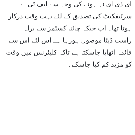
ای ڈی ای نہ ہونے کی وجہ سے ایف ٹی اے
سرٹیفکیٹ کی تصدیق کے لئے بہت وقت درکار
ہوتا تھا۔ اب جبکہ چائنا کسٹمز سے براہ
راست ڈیٹا موصول ہورہا ہے اس لئے اس سے
فائدہ اٹھایا جاسکتا ہے تاکہ کلیئرنس میں وقت
کو مزید کم کیا جاسکے۔