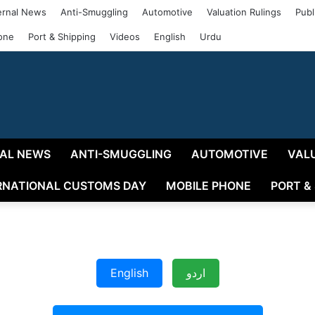
rnal News
Anti-Smuggling
Automotive
Valuation Rulings
Publ
one
Port & Shipping
Videos
English
Urdu
AL NEWS
ANTI-SMUGGLING
AUTOMOTIVE
VAL
RNATIONAL CUSTOMS DAY
MOBILE PHONE
PORT &
English
اردو