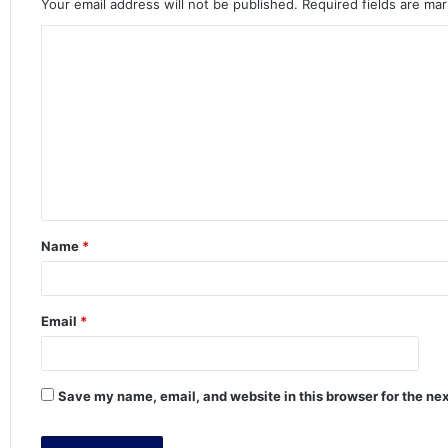
Your email address will not be published.
Required fields are ma
C
o
m
m
e
n
t
Name
*
*
Email
*
Save my name, email, and website in this browser for the ne