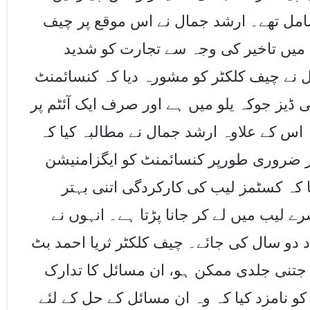
امل تھے۔ ارشد جمال نے اس موقع پر چیف
میں تاخیر کی وجہ سے تجارت کو شدید
ل نے چیف کلکٹر کو مشورہ دیا کہ کنسائمنٹ
ی ڈیز جوکہ یلو میں ہے اور صرف ایک آئٹم پر
۔ اس کے علاوہ ارشد جمال نے مطالبہ کیا کہ
ر ضروری طورپر کنسائمنٹ کو ایگزامنیشن
ا کہ کسٹمز لیب کی کارکردگی اتنی بہتر
لیب میں لے کر جانا پڑتا ہے۔ انہوں نے
 دو سال کی جائے۔ چیف کلکٹر ثریا احمد بٹ
ہ جتنی جلدی ممکن ہو، ان مسائل کا تدارک
 کے علاوہ کلکٹر نے 2 افسران کو نامزد کیا کہ وہ ان مسائل کے حل کے لئے