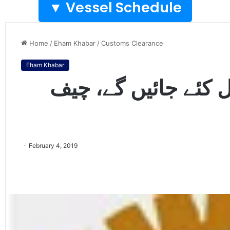
Vessel Schedule ▼
Home
/
Eham Khabar
/
Customs Clearance
Eham Khabar
 کئے جائیں گے، چیف
February 4, 2019