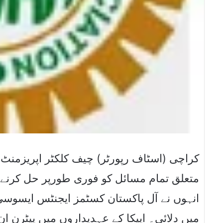
کراچی (اسٹاف رپورٹر) چیف کلکٹر اپریزمنٹ ث
متعلق تمام مسائل کو فوری طورپر حل کرنے ک
انہوں نے آل پاکستان کسٹمز ایجنٹس ایسوسی
میں دلائی۔ ایپکا کے عہدیداروں میں پیٹرن 