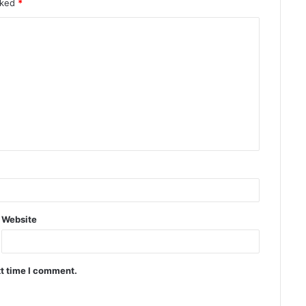
rked
*
Website
xt time I comment.