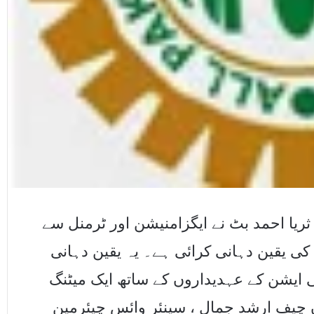
ریا احمد بٹ نے ایگزامنیشن اور ٹرمنل سے
ی یقین دہانی کرائی ہے۔ یہ یقین دہانی
 ایشن کے عہدیداروں کے ساتھ ایک میٹنگ
ان چیف ارشد جمال ، سینئر وائس چیئرمین