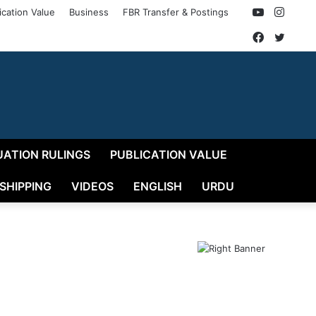
YouTube
Insta
ication Value
Business
FBR Transfer & Postings
Faceboo
Twitt
UATION RULINGS
PUBLICATION VALUE
 SHIPPING
VIDEOS
ENGLISH
URDU