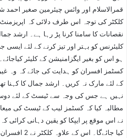
قمرالاسلام اور وائس چیئرمین صغیر احمد ش
کلکٹر کی توجہ اس طرف دلائی کہ اپریزمنٹ 
نقصانات کا سامنا کرنا پڑ رہا ہے۔ ارشد جما
کلیئرنس کو بہتر اور تیز کرنے کے لئے ایسی ج
ہو اس کو بغیر ایگزامنیشن کے کلیئر کیاجائے
کسٹمز افسران کو ہدایت کی جائے کہ وہ غی
کے لئے مارک نہ کریں۔ ارشد جمال کا کہنا تھ
نہیں ہے جس کی وجہ سے ٹیسٹ کے لئے دوسرے 
مطالبہ کیا کہ کسٹمز لیب کے ٹیسٹ کی میعاد
نے اس موقع پر ایپکا کو یقین دہانی کرائی ک
کیا جائےگا۔ اس