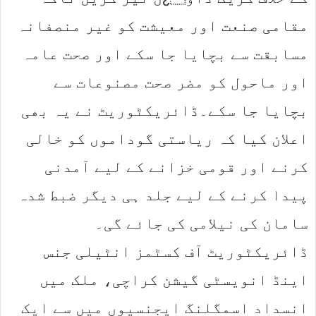
مقامی صنعت اور معیشت کو غیر منصفانہ
مسابقت سے بچایا جا سکے اور صحت عامہ
اور ماحول کو مضر صحت مصنوعات سے
بچایا جا سکے۔ڈائریکٹوریٹ نے یہ بھی
اعلان کیا کہ ریاستی گوداموں کو خالی
کرنے اور قومی خزانے کے لیے آمدنی
پیدا کرنے کے لیے جلد ہی دیگر ضبط شدہ
سامان کی نیلامی کی جائے گی۔
ڈائریکٹوریٹ آف کسٹمز انٹیلی جنس
اینڈ انویسٹی گیشن کراچی، ملک میں
انسداد اسمگلنگ ایجنسیوں میں سے ایک