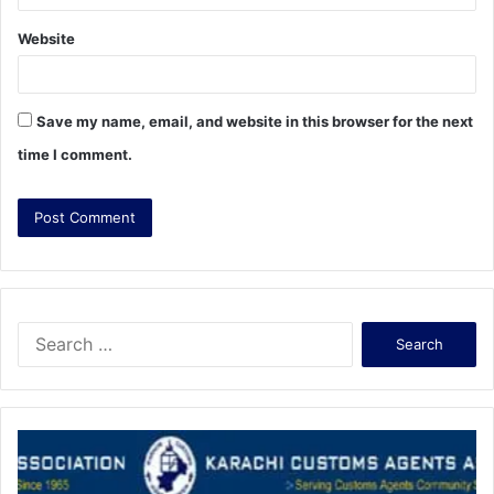
Website
Save my name, email, and website in this browser for the next
time I comment.
S
e
a
r
c
h
f