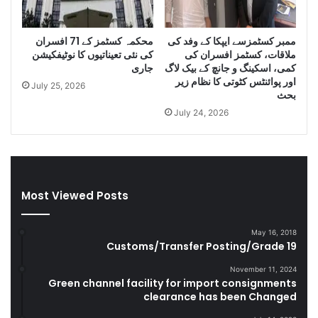
u
i
g
D
g
i
ممبر کسٹمزسے ایپکا کے وفد کی
محکمہ کسٹمز کے 71 افسران
l
e
ملاقات، کسٹمز افسران کی
کی نئی تعیناتیوں کا نوٹیفکیشن
e
s
کمی، اسکینگ و جانچ کے بیک لاگ
جاری
C
e
اور پوائنٹس کٹوتی کا نظام زیر
July 25, 2026
i
l
بحث
g
a
July 24, 2026
a
n
r
d
e
S
t
m
t
u
Most Viewed Posts
e
g
s
g
D
l
May 16, 2018
u
e
Customs/Transfer Posting/Grade 19
r
G
i
o
November 11, 2024
Green channel facility for import consignments
n
o
clearance has been Changed
g
d
F
s