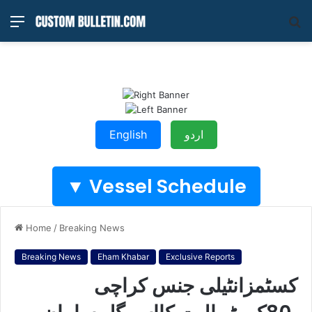
Menu
S
fo
اردو
English
Vessel Schedule ▼
Home
/
Breaking News
Breaking News
Eham Khabar
Exclusive Reports
کسٹمزانٹیلی جنس کراچی