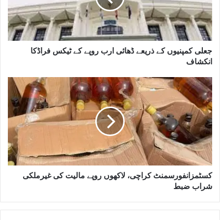
جعلی کمپنیوں کے ذریعے ڈھائی ارب روپے کے ٹیکس فراڈکا
انکشاف
کسٹمزانفورسمنٹ کراچی، لاکھوں روپے مالیت کی غیرملکی
شراب ضبط