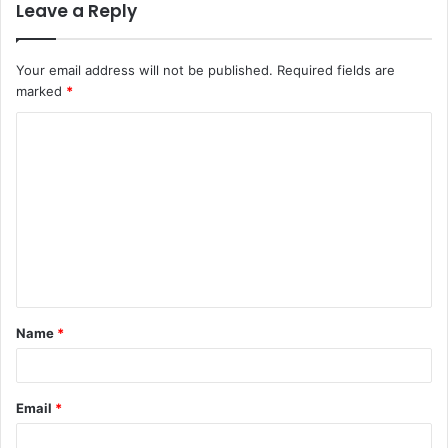
Leave a Reply
Your email address will not be published.
Required fields are
marked
*
C
o
m
m
e
n
t
Name
*
*
Email
*