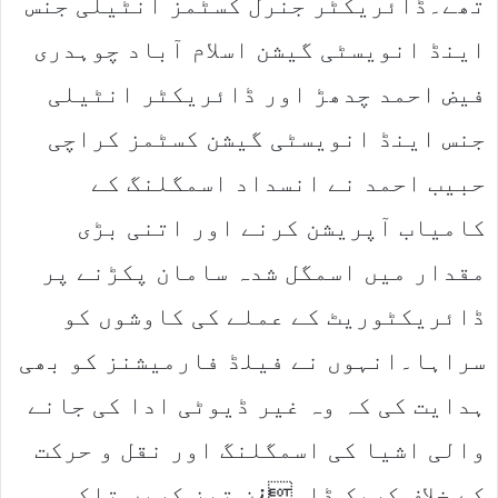
تھے۔ڈائریکٹر جنرل کسٹمز انٹیلی جنس
اینڈ انویسٹی گیشن اسلام آباد چوہدری
فیض احمد چدھڑ اور ڈائریکٹر انٹیلی
جنس اینڈ انویسٹی گیشن کسٹمز کراچی
حبیب احمد نے انسداد اسمگلنگ کے
کامیاب آپریشن کرنے اور اتنی بڑی
مقدار میں اسمگل شدہ سامان پکڑنے پر
ڈائریکٹوریٹ کے عملے کی کاوشوں کو
سراہا۔انہوں نے فیلڈ فارمیشنز کو بھی
ہدایت کی کہ وہ غیر ڈیوٹی ادا کی جانے
والی اشیا کی اسمگلنگ اور نقل و حرکت
کے خلاف کریک ڈاو¿ن تیز کریں تاکہ