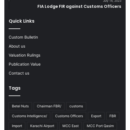
July 14, 2023
Y
FIA Lodge FIR against Customs Officers
2
0
Quick Links
2
2
-
Custom Bulletin
2
About us
3
Valuation Rulings
Publication Value
Contact us
Tags
Betel Nuts
Chairman FBR/
customs
Customs Intelligence/
Customs Officers
Export
FBR
Import
Karachi Airport
MCC East
MCC Port Qasim