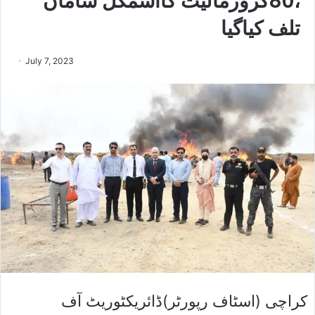
،80کروڑمالیت کااسمگل سامان
تلف کیاگیا
July 7, 2023
کراچی (اسٹاف رپورٹر)ڈائریکٹوریٹ آف