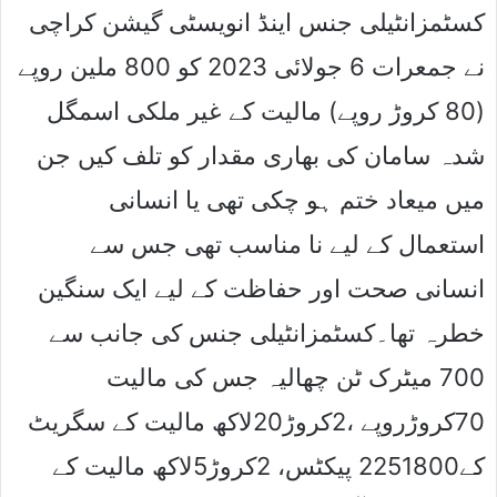
کسٹمزانٹیلی جنس اینڈ انویسٹی گیشن کراچی
نے جمعرات 6 جولائی 2023 کو 800 ملین روپے
(80 کروڑ روپے) مالیت کے غیر ملکی اسمگل
شدہ سامان کی بھاری مقدار کو تلف کیں جن
میں میعاد ختم ہو چکی تھی یا انسانی
استعمال کے لیے نا مناسب تھی جس سے
انسانی صحت اور حفاظت کے لیے ایک سنگین
خطرہ تھا۔کسٹمزانٹیلی جنس کی جانب سے
700 میٹرک ٹن چھالیہ جس کی مالیت
70کروڑروپے ،2کروڑ20لاکھ مالیت کے سگریٹ
کے2251800 پیکٹس، 2کروڑ5لاکھ مالیت کے