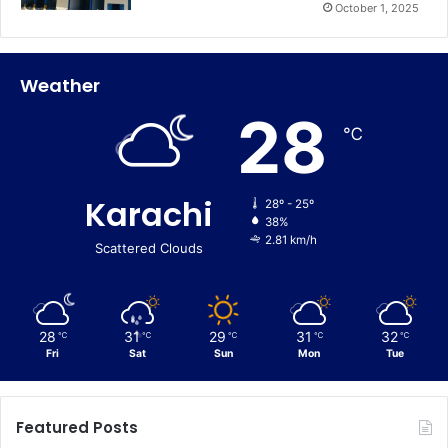
October 1, 2025
Weather
28
℃
Karachi
28º - 25º
38%
2.81 km/h
Scattered Clouds
28
31
29
31
32
℃
℃
℃
℃
℃
Fri
Sat
Sun
Mon
Tue
Featured Posts