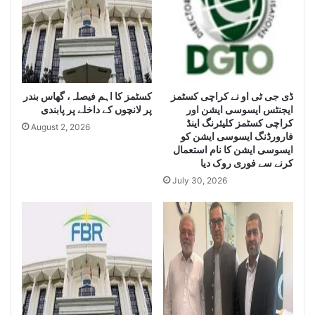
e
i
i
z
z
e
e
H
L
u
a
g
e
ڈی جی ٹی او نے کراچی کسٹمز
کسٹمز کا اہم فیصلہ، گھاس بندر
r
ایجنٹس ایسوسی ایشن اور
پر لانچوں کے داخلے پر پابندی
g
Q
کراچی کسٹمز کلیئرنگ اینڈ
e
u
August 2, 2026
فارورڈنگ ایسوسی ایشن کو
Q
a
ایسوسی ایشن کا نام استعمال
u
n
کرنے سے فوری روک دیا
a
t
July 30, 2026
n
i
t
t
i
y
t
o
y
f
o
I
f
r
S
a
m
n