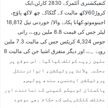
کنفیکشنری آئٹمزکے 2830 کارٹن،ایک
کروڑ60لاکھ مالیت کے گٹکاکے چھ لاکھ پاﺅچ،
اجینوموتو،کھانا پکانے والا/ خوردنی تیل 18,812
لیٹر جس کی قیمت 8.8 ملین روپے، رانی
جوس 4,324 کریٹس جس کی مالیت 7.3 ملین
روپے ہے، اور دیگر متفرق اشیا جن کی مالیت 8
ملین روپے کوتلف کیاگیا۔ اس موقع پر
محکمہ پلانٹ پروٹیکشن، انوائرمنٹل
پروٹیکشن ایجنسی، سندھ پولیس،
پاکستان ٹوبیکو کمپنی کے نمائندے اور
مختلف کلکٹریٹس کے حکام بھی موجود