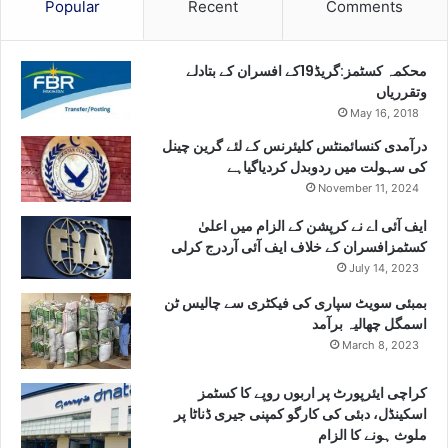
Popular
Recent
Comments
محکمہ کسٹمز:گریڈ19کے افسران کے بتادلے
وتقرریاں
May 16, 2018
درآمدی کنسائمنٹس کلیئرنس کے لئے گرین چینل
کی سہولت میں ردوبدل کردیاگیاہے
November 11, 2024
ایف آئی اے نے کرپشن کے الزام میں اعلیٰ
کسٹمزافسران کے خلاف ایف آئی آردرج کرلی
July 14, 2023
بمبئی سویٹ سپاری کی فیکٹری سے چالیس ٹن
اسمگل چھالیہ برآمد
March 8, 2023
کراچی ایئرپورٹ پر اربوں روپے کا کسٹمز
اسکینڈل، دبئی کی کارگو کمپنی جیری ڈناٹا پر
ملوث ہونے کا الزام