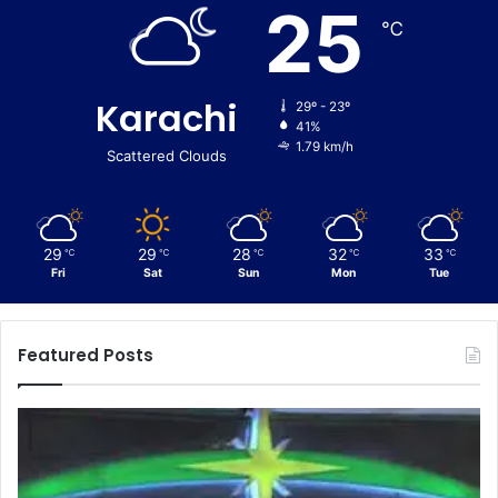
25
℃
Karachi
29º - 23º
41%
1.79 km/h
Scattered Clouds
29
29
28
32
33
℃
℃
℃
℃
℃
Fri
Sat
Sun
Mon
Tue
Featured Posts
C
E
u
n
s
f
t
o