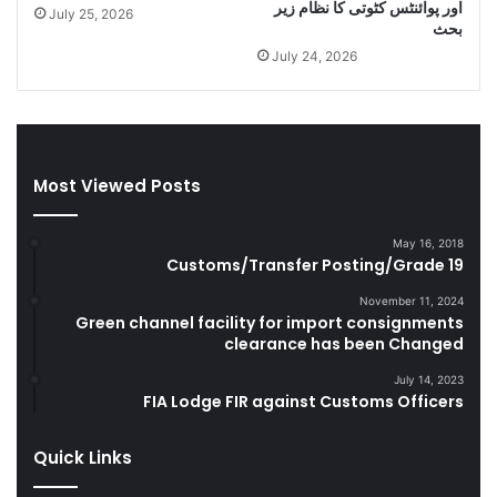
اور پوائنٹس کٹوتی کا نظام زیر
July 25, 2026
i
l
بحث
g
a
July 24, 2026
a
n
r
d
e
S
t
m
t
u
Most Viewed Posts
e
g
s
g
D
l
May 16, 2018
u
e
Customs/Transfer Posting/Grade 19
r
G
i
o
November 11, 2024
Green channel facility for import consignments
n
o
clearance has been Changed
g
d
F
s
July 14, 2023
Y
FIA Lodge FIR against Customs Officers
2
0
Quick Links
2
2