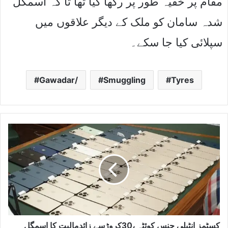
مقام پر خفیہ طور پر رکھا گیا تھا تا کہ اسمگل
شدہ سامان کو ملک کے دیگر علاقوں میں
سپلائی کیا جا سکے۔
Gawadar/
Smuggling
Tyres
کسٹمز انٹیلی جنس کوئٹہ ،30کروڑسے زائدمالیت کا اسمگل