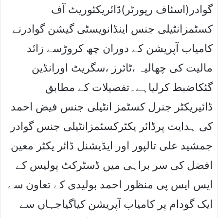
گوادر(اسٹاف رپورٹر)ڈائریکٹوریٹ آف
کسٹمزانٹیلی جنس اینڈانویسٹی گیشن گوادرنے
کامیاب آپریشن کے دوران چھ کروڑسے زائد
مالیت کی چھالیہ ،ٹائرز ،سگریٹ اورانڈین
گٹکاضبط کرلیاہے۔تفصیلات کے مطابق
ڈائیریکٹر جنرل کسٹمز انٹیلی جنس فیض احمد
کی ہدایت پرڈائر یکٹرکسٹمزانٹیلی جنس گوادر
جمشید علی تالپور اور ایڈیشنل ڈائر یکٹر معین
افضل کی سر براہی میں ڈسٹرکٹ پولیس کے
ایس ایس پی منظور احمد بولیدی کے تعاون سے
ایک گودام پر کامیاب آپریشن کیاگیاجہاں سے