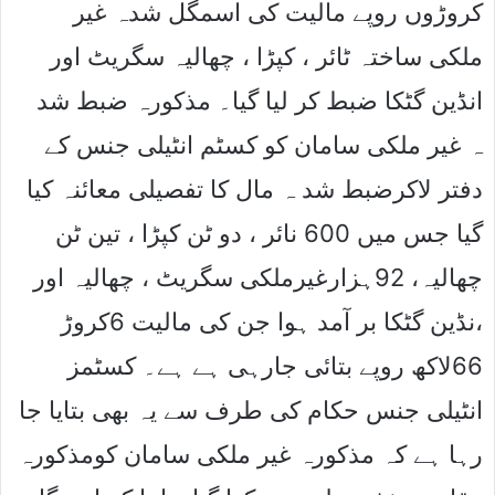
کروڑوں روپے مالیت کی اسمگل شدہ غیر
ملکی ساختہ ٹائر ، کپڑا ، چھالیہ سگریٹ اور
انڈین گٹکا ضبط کر لیا گیا۔ مذکورہ ضبط شد
ہ غیر ملکی سامان کو کسٹم انٹیلی جنس کے
دفتر لاکرضبط شد ہ مال کا تفصیلی معائنہ کیا
گیا جس میں 600 نائر ، دو ٹن کپڑا ، تین ٹن
چھالیہ، 92ہزارغیرملکی سگریٹ ، چھالیہ اور
،نڈین گٹکا بر آمد ہوا جن کی مالیت 6کروڑ
66لاکھ روپے بتائی جارہی ہے ہے۔ کسٹمز
انٹیلی جنس حکام کی طرف سے یہ بھی بتایا جا
رہا ہے کہ مذکورہ غیر ملکی سامان کومذکورہ