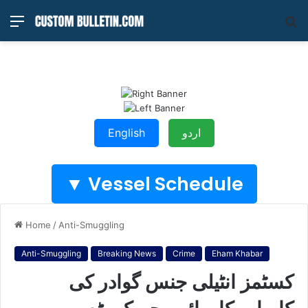
Menu
S
fo
English
اردو
Vessel Schedule ▼
Home
/
Anti-Smuggling
Anti-Smuggling
Breaking News
Crime
Eham Khabar
کسٹمز انٹیلی جنس گوادر کی