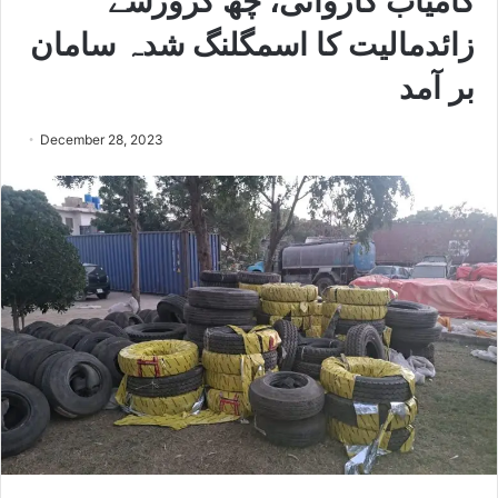
کامیاب کاروائی، چھ کروڑسے
زائدمالیت کا اسمگلنگ شدہ سامان
بر آمد
December 28, 2023