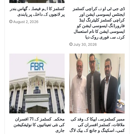
a
g
r
کسٹمز کا اہم فیصلہ، گھاس بندر
ڈی جی ٹی او نے کراچی کسٹمز
e
ایجنٹس ایسوسی ایشن اور
پر لانچوں کے داخلے پر پابندی
g
Q
کراچی کسٹمز کلیئرنگ اینڈ
e
u
August 2, 2026
فارورڈنگ ایسوسی ایشن کو
Q
a
ایسوسی ایشن کا نام استعمال
u
n
کرنے سے فوری روک دیا
a
t
July 30, 2026
n
i
t
t
i
y
t
o
y
f
o
I
f
r
S
a
m
n
u
i
g
D
g
i
ممبر کسٹمزسے ایپکا کے وفد کی
محکمہ کسٹمز کے 71 افسران
l
e
ملاقات، کسٹمز افسران کی
کی نئی تعیناتیوں کا نوٹیفکیشن
e
s
کمی، اسکینگ و جانچ کے بیک لاگ
جاری
C
e