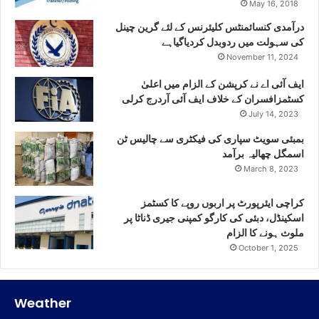
May 16, 2018
درآمدی کنسائمنٹس کلیئرنس کے لئے گرین چینل
کی سہولت میں ردوبدل کردیاگیاہے
November 11, 2024
ایف آئی اے نے کرپشن کے الزام میں اعلیٰ
کسٹمزافسران کے خلاف ایف آئی آردرج کرلی
July 14, 2023
بمبئی سویٹ سپاری کی فیکٹری سے چالیس ٹن
اسمگل چھالیہ برآمد
March 8, 2023
کراچی ایئرپورٹ پر اربوں روپے کا کسٹمز
اسکینڈل، دبئی کی کارگو کمپنی جیری ڈناٹا پر
ملوث ہونے کا الزام
October 1, 2025
Weather