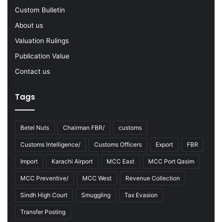
-
Custom Bulletin
2
About us
3
Valuation Rulings
Publication Value
Contact us
Tags
Betel Nuts
Chairman FBR/
customs
Customs Intelligence/
Customs Officers
Export
FBR
Import
Karachi Airport
MCC East
MCC Port Qasim
MCC Preventive/
MCC West
Revenue Collection
Sindh High Court
Smuggling
Tax Evasion
Transfer Posting