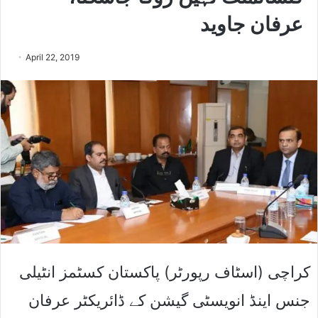
عرفان جاوید
April 22, 2019
کراچی (اسٹاف رپورٹر) پاکستان کسٹمز انٹیلی
جنس اینڈ انویسٹی گیشن کے ڈائریکٹر عرفان