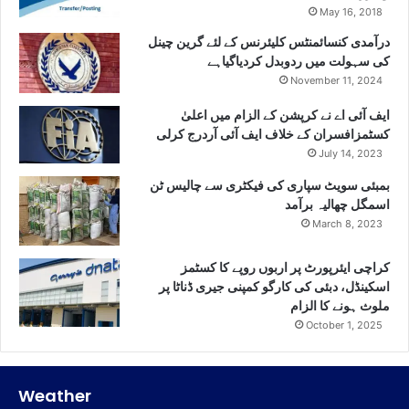
May 16, 2018
درآمدی کنسائمنٹس کلیئرنس کے لئے گرین چینل
کی سہولت میں ردوبدل کردیاگیاہے
November 11, 2024
ایف آئی اے نے کرپشن کے الزام میں اعلیٰ
کسٹمزافسران کے خلاف ایف آئی آردرج کرلی
July 14, 2023
بمبئی سویٹ سپاری کی فیکٹری سے چالیس ٹن
اسمگل چھالیہ برآمد
March 8, 2023
کراچی ایئرپورٹ پر اربوں روپے کا کسٹمز
اسکینڈل، دبئی کی کارگو کمپنی جیری ڈناٹا پر
ملوث ہونے کا الزام
October 1, 2025
Weather