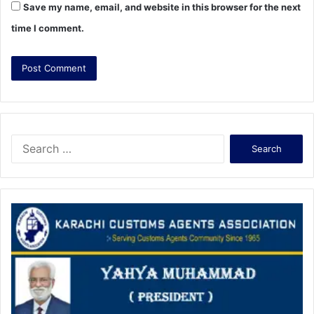
Save my name, email, and website in this browser for the next
time I comment.
S
e
a
r
c
h
f
o
r
: