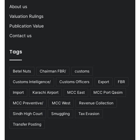
-
About us
2
Valuation Rulings
3
Publication Value
Contact us
Tags
Betel Nuts
Chairman FBR/
customs
Customs Intelligence/
Customs Officers
Export
FBR
Import
Karachi Airport
MCC East
MCC Port Qasim
MCC Preventive/
MCC West
Revenue Collection
Sindh High Court
Smuggling
Tax Evasion
Transfer Posting