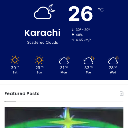
26
℃
Karachi
30º - 20º
48%
4.65 km/h
Scattered Clouds
30
29
31
33
28
℃
℃
℃
℃
℃
Sat
Sun
Mon
Tue
Wed
Featured Posts
C
E
u
n
s
f
t
o