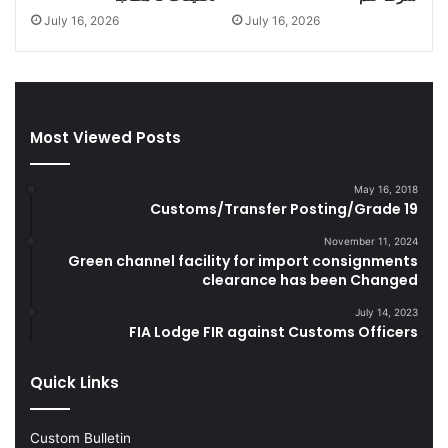
C
e
July 16, 2026
July 16, 2026
i
l
g
a
a
n
r
d
e
S
t
m
Most Viewed Posts
t
u
e
g
May 16, 2018
s
g
Customs/Transfer Posting/Grade 19
D
l
u
e
November 11, 2024
r
Green channel facility for import consignments
G
clearance has been Changed
i
o
n
o
July 14, 2023
g
d
FIA Lodge FIR against Customs Officers
F
s
Y
Quick Links
2
0
2
Custom Bulletin
2