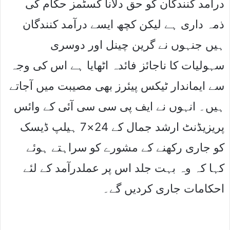
درآمد کنندگان کو حق دلانا کسٹمز حکام کی
ذمہ داری ہے لیکن کچھ ایسے درآمد کنندگان
ہیں جنہوں نے گرین چینل اور دوسری
سہولیات کا ناجائز فائدہ اٹھایا ہے اس کی وجہ
سے ایماندار ٹیکس پیئرز بھی مصیبت میں آجاتے
ہیں۔ انہوں نے ایف پی سی سی آئی کے وائس
پریزیڈنٹ ارشد جمال کے 24×7 ہیلپ ڈیسک
کو جاری رکھنے کے مشورے کو سراہتے ہوئے
کہا کہ وہ بہت جلد اس پر عملدرآمد کے لئے
احکامات جاری کردیں گے۔