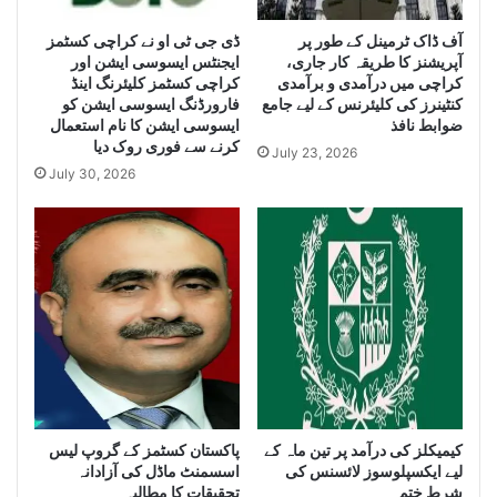
a
g
r
ڈی جی ٹی او نے کراچی کسٹمز
آف ڈاک ٹرمینل کے طور پر
e
آپریشنز کا طریقہ کار جاری،
ایجنٹس ایسوسی ایشن اور
g
Q
کراچی میں درآمدی و برآمدی
کراچی کسٹمز کلیئرنگ اینڈ
e
u
کنٹینرز کی کلیئرنس کے لیے جامع
فارورڈنگ ایسوسی ایشن کو
Q
a
ضوابط نافذ
ایسوسی ایشن کا نام استعمال
u
n
کرنے سے فوری روک دیا
July 23, 2026
a
t
July 30, 2026
n
i
t
t
i
y
t
o
y
f
o
I
f
r
S
a
m
n
u
i
g
D
g
i
کیمیکلز کی درآمد پر تین ماہ کے
پاکستان کسٹمز کے گروپ لیس
l
e
لیے ایکسپلوسوز لائسنس کی
اسسمنٹ ماڈل کی آزادانہ
e
s
شرط ختم
تحقیقات کا مطالبہ