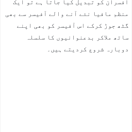
افسران کو تبدیل کیا جاتا ہے تو ایک
منظم مافیا نئے آنے والے آفیسر سے بھی
گٹھ جوڑ کرکے اس آفیسر کو بھی اپنے
ساتھ ملاکر بدعنوانیوں کا سلسلہ
دوبارہ شروع کردیتے ہیں۔