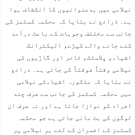
نیلامی میں بدعنوانیوں کا انکشاف ہوا
ہے۔ ذرائع نے بتایا کہ محکمہ کسٹمز کی
جانب سے مختلف وجوہات کے باعث درآمد
کئے جانے والے کپڑے، الیکٹرانک
اشیاء، پلاسٹک، ٹائر اور گاڑیوں کی
نیلامی وقتاً فوقتاً کی جاتی ہے۔ ذرائع
نے بتایا کہ مذکورہ اشیاءکی نیلامی
میں محکمہ کسٹمز کی جانب سے صرف چند
افراد کو نوازا جاتا ہے اور نہ صرف ان
لوگوں کی بٹ مانی جاتی ہے جو محکمہ
کسٹمز کے افسران کے لئے ہر نیلامی پر