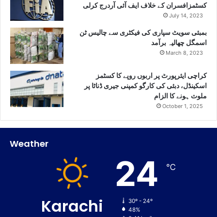
کسٹمزافسران کے خلاف ایف آئی آردرج کرلی
July 14, 2023
بمبئی سویٹ سپاری کی فیکٹری سے چالیس ٹن
اسمگل چھالیہ برآمد
March 8, 2023
کراچی ایئرپورٹ پر اربوں روپے کا کسٹمز
اسکینڈل، دبئی کی کارگو کمپنی جیری ڈناٹا پر
ملوث ہونے کا الزام
October 1, 2025
Weather
24
℃
Karachi
30º - 24º
48%