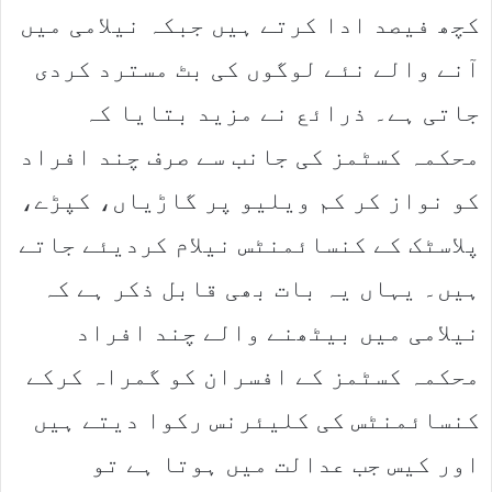
کچھ فیصد ادا کرتے ہیں جبکہ نیلامی میں
آنے والے نئے لوگوں کی بٹ مسترد کردی
جاتی ہے۔ ذرائع نے مزید بتایا کہ
محکمہ کسٹمز کی جانب سے صرف چند افراد
کو نواز کر کم ویلیو پر گاڑیاں، کپڑے،
پلاسٹک کے کنسائمنٹس نیلام کردیئے جاتے
ہیں۔ یہاں یہ بات بھی قابل ذکر ہے کہ
نیلامی میں بیٹھنے والے چند افراد
محکمہ کسٹمز کے افسران کو گمراہ کرکے
کنسائمنٹس کی کلیئرنس رکوا دیتے ہیں
اور کیس جب عدالت میں ہوتا ہے تو