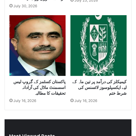
July 23, 2026
a
t
July 30, 2026
n
i
t
t
i
y
t
o
y
f
o
I
f
r
S
a
m
n
u
i
g
D
g
i
کیمیکلز کی درآمد پر تین ماہ کے
پاکستان کسٹمز کے گروپ لیس
l
e
لیے ایکسپلوسوز لائسنس کی
اسسمنٹ ماڈل کی آزادانہ
e
s
شرط ختم
تحقیقات کا مطالبہ
C
e
July 16, 2026
July 16, 2026
i
l
g
a
a
n
r
d
e
S
t
m