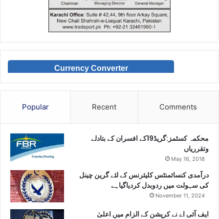
Currency Converter
Popular
Recent
Comments
محکمہ کسٹمز:گریڈ19کے افسران کے بتادلے
وتقرریاں
May 16, 2018
درآمدی کنسائمنٹس کلیئرنس کے لئے گرین چینل
کی سہولت میں ردوبدل کردیاگیاہے
November 11, 2024
ایف آئی اے نے کرپشن کے الزام میں اعلیٰ