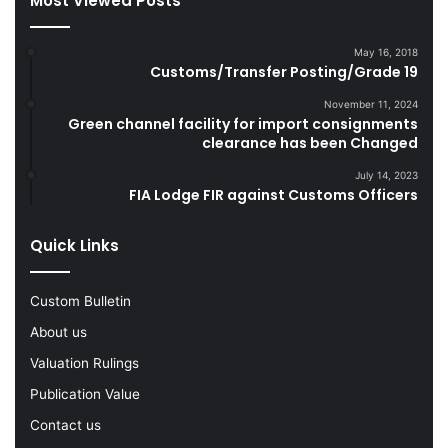
Most Viewed Posts
t
u
e
g
May 16, 2018
s
g
Customs/Transfer Posting/Grade 19
D
l
u
e
November 11, 2024
r
Green channel facility for import consignments
G
clearance has been Changed
i
o
n
o
July 14, 2023
g
d
FIA Lodge FIR against Customs Officers
F
s
Y
Quick Links
2
0
2
Custom Bulletin
2
-
About us
2
Valuation Rulings
3
Publication Value
Contact us