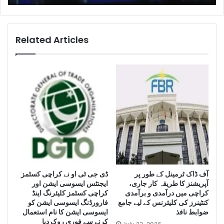
e
t
l
K
l
a
i
r
Related Articles
g
a
e
c
n
h
c
i
e
s
S
e
e
i
i
z
z
e
e
H
L
u
a
g
e
آف ڈاک ٹرمینل کے طور پر
ڈی جی ٹی او نے کراچی کسٹمز
r
آپریشنز کا طریقہ کار جاری،
ایجنٹس ایسوسی ایشن اور
g
Q
کراچی میں درآمدی و برآمدی
کراچی کسٹمز کلیئرنگ اینڈ
e
u
کنٹینرز کی کلیئرنس کے لیے جامع
فارورڈنگ ایسوسی ایشن کو
Q
a
ضوابط نافذ
ایسوسی ایشن کا نام استعمال
u
n
کرنے سے فوری روک دیا