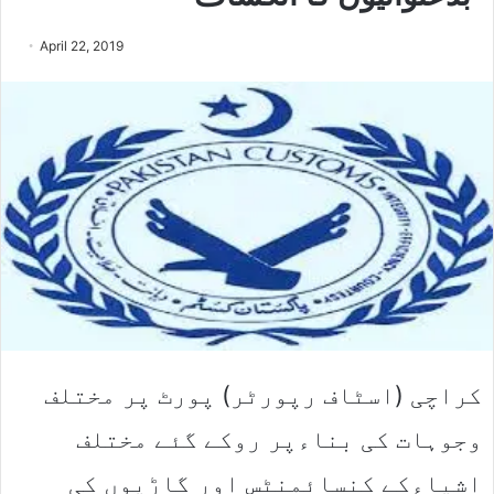
April 22, 2019
کراچی (اسٹاف رپورٹر) پورٹ پر مختلف
وجوہات کی بناءپر روکے گئے مختلف
اشیاءکے کنسائمنٹس اور گاڑیوں کی