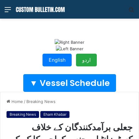
Menu
S
fo
اردو
English
Vessel Schedule ▼
Home
/
Breaking News
Breaking News
Eham Khabar
جعلی برآمدکنندگان کے خلاف