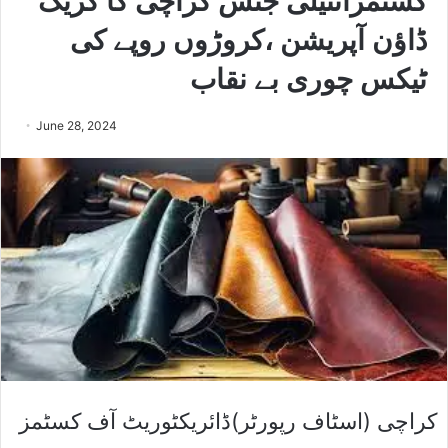
کسٹمزانٹیلی جنس کراچی کا کریک
ڈاﺅن آپریشن ،کروڑوں روپے کی
ٹیکس چوری بے نقاب
June 28, 2024
کراچی (اسٹاف رپورٹر)ڈائریکٹوریٹ آف کسٹمز