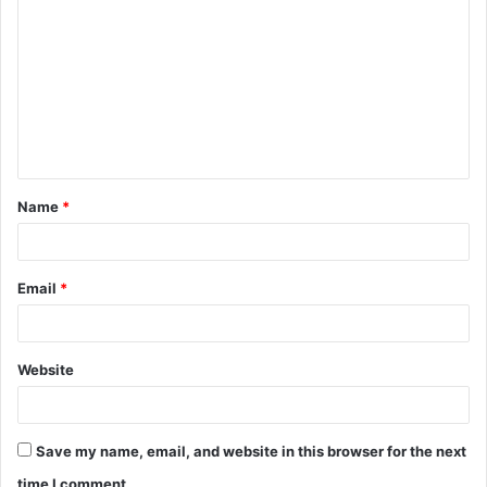
o
m
m
e
n
t
Name
*
*
Email
*
Website
Save my name, email, and website in this browser for the next
time I comment.