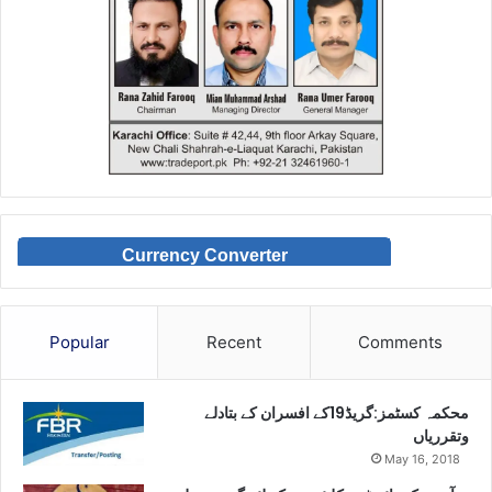
Currency Converter
Popular
Recent
Comments
محکمہ کسٹمز:گریڈ19کے افسران کے بتادلے
وتقرریاں
May 16, 2018