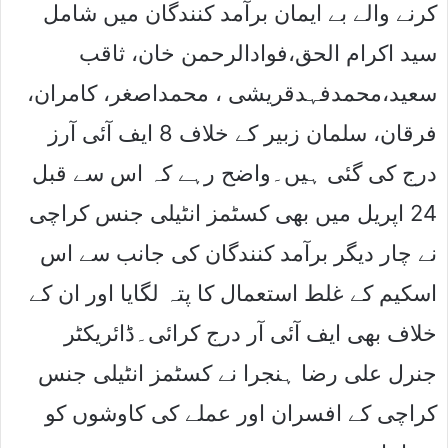
کرنے والے بے ایمان برآمد کنندگان میں شامل
سید اکرام الحق،فوادالرحمن خان، ثاقب
سعید،محمدفہدقریشی ، محمداصغر، کامران،
فرقان، سلمان زبیر کے خلاف 8 ایف آئی آرز
درج کی گئی ہیں۔واضح رہے کہ اس سے قبل
24 اپریل میں بھی کسٹمز انٹیلی جنس کراچی
نے چار دیگر برآمد کنندگان کی جانب سے اس
اسکیم کے غلط استعمال کا پتہ لگایا اور ان کے
خلاف بھی ایف آئی آر درج کرائی۔ڈائریکٹر
جنرل علی رضا ہنجرا نے کسٹمز انٹیلی جنس
کراچی کے افسران اور عملے کی کاوشوں کو