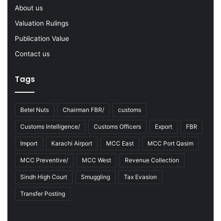
About us
3
Valuation Rulings
Publication Value
Contact us
Tags
Betel Nuts
Chairman FBR/
customs
Customs Intelligence/
Customs Officers
Export
FBR
Import
Karachi Airport
MCC East
MCC Port Qasim
MCC Preventive/
MCC West
Revenue Collection
Sindh High Court
Smuggling
Tax Evasion
Transfer Posting