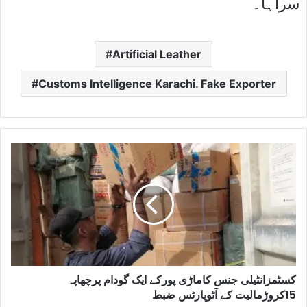
سراہا۔
Artificial Leather
Customs Intelligence Karachi. Fake Exporter
کسٹمزانٹیلی جنس کاماڑی پورکے ایک گودام پرچھاپہ
15کروڑمالیت کے آٹوپارٹس ضبط