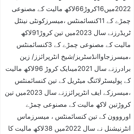
2022میں16کروڑ66لاکھ مالیت کے مصنوعی
چمڑے کے 11کنسائمنٹس ،میسرزکونٹی نینٹل
ٹریڈرزنے سال 2023میں تین کروڑ91لاکھ
مالیت کے مصنوعی چمڑے کے 3کنسائمنٹس
،میسرزجاواانڈسٹریز/شیخ انٹرپرائزز/ زین
برادرزنے سال 2021میںایک کروڑ 96لاکھ مالیت
کے پولیسٹرلائنگ میٹریل کے تین کنسائمنٹس
،میسرزکے ایف انٹرپرائززنے سال 2023میں تین
کروڑتین لاکھ مالیت کے مصنوعی چمڑے
اورووون کے تین کنسائمنٹس ، میسرزماس
انٹرنیشنل نے سال 2022میں 38لاکھ مالیت کا