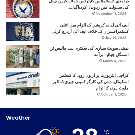
درآمدی کنسائمنٹس کلیئرنس کے لئے گرین چینل
کی سہولت میں ردوبدل کردیاگیاہے
November 11, 2024
ایف آئی اے نے کرپشن کے الزام میں اعلیٰ
کسٹمزافسران کے خلاف ایف آئی آردرج کرلی
July 14, 2023
بمبئی سویٹ سپاری کی فیکٹری سے چالیس ٹن
اسمگل چھالیہ برآمد
March 8, 2023
کراچی ایئرپورٹ پر اربوں روپے کا کسٹمز
اسکینڈل، دبئی کی کارگو کمپنی جیری ڈناٹا پر
ملوث ہونے کا الزام
October 1, 2025
Weather
℃