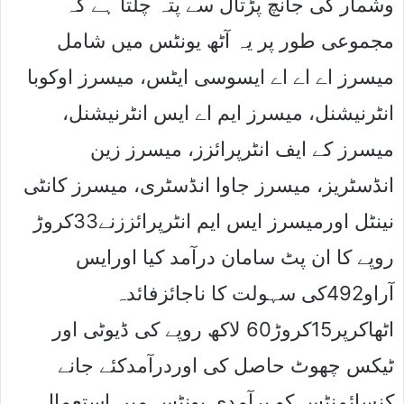
وشمار کی جانچ پڑتال سے پتہ چلتا ہے کہ
مجموعی طور پر یہ آٹھ یونٹس میں شامل
میسرز اے اے اے ایسوسی ایٹس، میسرز اوکوبا
انٹرنیشنل، میسرز ایم اے ایس انٹرنیشنل،
میسرز کے ایف انٹرپرائزز، میسرز زین
انڈسٹریز، میسرز جاوا انڈسٹری، میسرز کانٹی
نینٹل اورمیسرز ایس ایم انٹرپرائززنے33کروڑ
روپے کا ان پٹ سامان درآمد کیا اورایس
آراو492کی سہولت کا ناجائزفائدہ
اٹھاکرپر15کروڑ60 لاکھ روپے کی ڈیوٹی اور
ٹیکس چھوٹ حاصل کی اوردرآمدکئے جانے
کنسائمنٹس کو برآمدی یونٹس میں استعمال