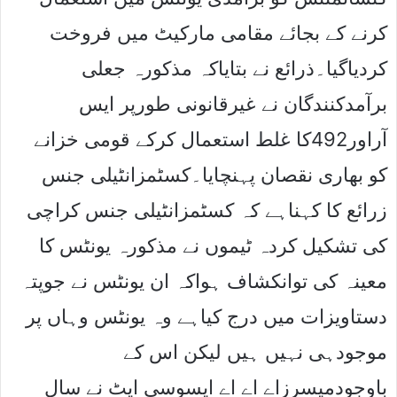
کرنے کے بجائے مقامی مارکیٹ میں فروخت
کردیاگیا۔ذرائع نے بتایاکہ مذکورہ جعلی
برآمدکنندگان نے غیرقانونی طورپر ایس
آراور492کا غلط استعمال کرکے قومی خزانے
کو بھاری نقصان پہنچایا۔کسٹمزانٹیلی جنس
زرائع کا کہناہے کہ کسٹمزانٹیلی جنس کراچی
کی تشکیل کردہ ٹیموں نے مذکورہ یونٹس کا
معینہ کی توانکشاف ہواکہ ان یونٹس نے جوپتہ
دستاویزات میں درج کیاہے وہ یونٹس وہاں پر
موجودہی نہیں ہیں لیکن اس کے
باوجودمیسرزاے اے اے ایسوسی ایٹ نے سال