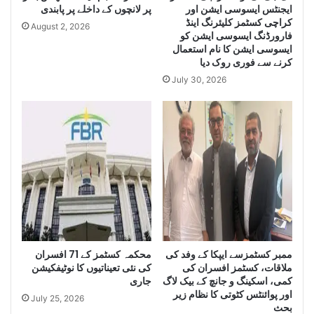
ایجنٹس ایسوسی ایشن اور
پر لانچوں کے داخلے پر پابندی
g
Q
کراچی کسٹمز کلیئرنگ اینڈ
e
u
August 2, 2026
فارورڈنگ ایسوسی ایشن کو
Q
a
ایسوسی ایشن کا نام استعمال
u
n
کرنے سے فوری روک دیا
a
t
July 30, 2026
n
i
t
t
i
y
t
o
y
f
o
I
f
r
S
a
m
n
u
i
g
D
g
i
ممبر کسٹمزسے ایپکا کے وفد کی
محکمہ کسٹمز کے 71 افسران
l
e
ملاقات، کسٹمز افسران کی
کی نئی تعیناتیوں کا نوٹیفکیشن
e
s
کمی، اسکینگ و جانچ کے بیک لاگ
جاری
C
e
اور پوائنٹس کٹوتی کا نظام زیر
July 25, 2026
i
l
بحث