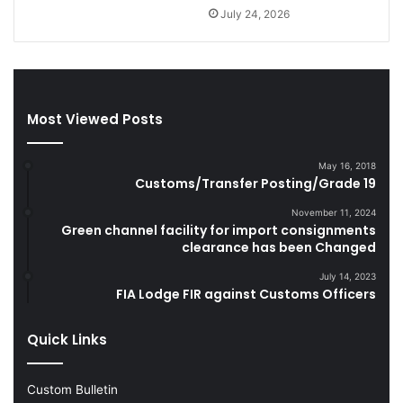
g
a
July 24, 2026
a
n
r
d
e
S
t
m
t
u
Most Viewed Posts
e
g
s
g
D
l
May 16, 2018
u
e
Customs/Transfer Posting/Grade 19
r
G
i
o
November 11, 2024
Green channel facility for import consignments
n
o
clearance has been Changed
g
d
F
s
July 14, 2023
Y
FIA Lodge FIR against Customs Officers
2
0
Quick Links
2
2
-
Custom Bulletin
2