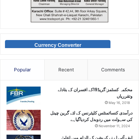
Currency Converter
Popular
Recent
Comments
محکمہ کسٹمز:گریڈ19کے افسران کے بتادلے
وتقرریاں
May 16, 2018
درآمدی کنسائمنٹس کلیئرنس کے لئے گرین چینل
کی سہولت میں ردوبدل کردیاگیاہے
November 11, 2024
ایف آئی اے نے کرپشن کے الزام میں اعلیٰ