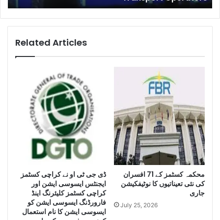
e
l
l
i
Related Articles
g
e
n
c
e
S
e
i
z
e
L
a
محکمہ کسٹمز کے 71 افسران
r
ڈی جی ٹی او نے کراچی کسٹمز
کی نئی تعیناتیوں کا نوٹیفکیشن
ایجنٹس ایسوسی ایشن اور
g
جاری
کراچی کسٹمز کلیئرنگ اینڈ
e
فارورڈنگ ایسوسی ایشن کو
Q
July 25, 2026
ایسوسی ایشن کا نام استعمال
u