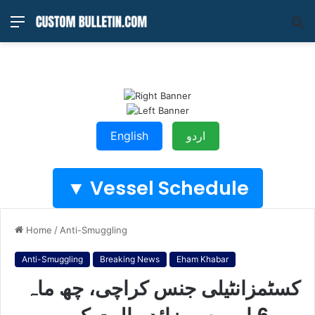
Menu
S
fo
اردو
English
Vessel Schedule ▼
Home
/
Anti-Smuggling
Anti-Smuggling
Breaking News
Eham Khabar
کسٹمزانٹیلی جنس کراچی، چھ ماہ