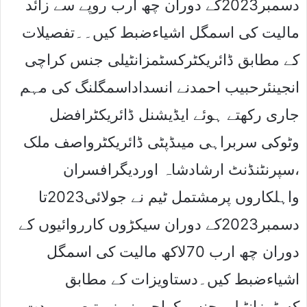
دسمبر2023کے دوران چھ ارب روپے سے زائد
مالیت کی اسمگل اشیاءضبط کیں۔۔تفصیلات
کے مطابق ڈائریکٹرکسٹمزانٹیلی جنس کراچی
انجینئرحبیب احمدنے انسداداسمگلنگ کی مہم
جاری رکھتے ہوئے ایڈیشنل ڈائریکٹرافضل
وٹوکی سربراہی میںڈپٹی ڈائریکٹرواصف ملک
،سپرنٹنڈنٹ ارشادشاہ اوردیگرافسران
واہلکاروں پرمشتمل ٹیم نے جولائی2023تا
دسمبر2023کے دوران سیکڑوں کارروائیوں کے
دوران چھ ارب 70لاکھ مالیت کی اسمگل
اشیاءضبط کیں۔دستاویزات کے مطابق
کسٹمزانٹیلی جنس کراچی نے زیرتبصرہ مدت