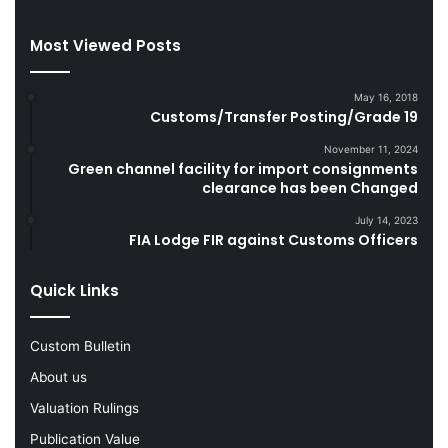
t
t
Most Viewed Posts
e
s
D
May 16, 2018
u
Customs/Transfer Posting/Grade 19
r
i
November 11, 2024
Green channel facility for import consignments
n
clearance has been Changed
g
F
July 14, 2023
Y
FIA Lodge FIR against Customs Officers
2
0
Quick Links
2
2
-
Custom Bulletin
2
About us
3
Valuation Rulings
Publication Value