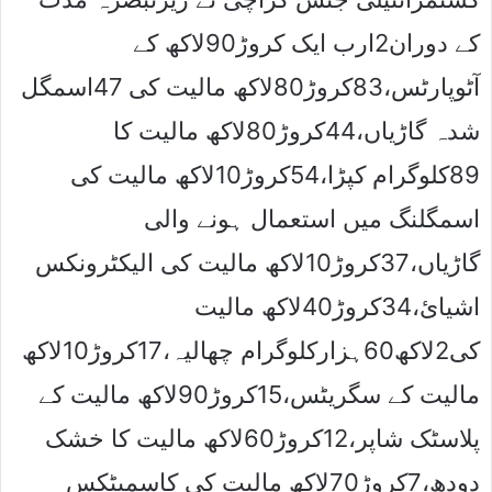
کے دوران2ارب ایک کروڑ90لاکھ کے
آٹوپارٹس،83کروڑ80لاکھ مالیت کی 47اسمگل
شدہ گاڑیاں،44کروڑ80لاکھ مالیت کا
89کلوگرام کپڑا،54کروڑ10لاکھ مالیت کی
اسمگلنگ میں استعمال ہونے والی
گاڑیاں،37کروڑ10لاکھ مالیت کی الیکٹرونکس
اشیائ،34کروڑ40لاکھ مالیت
کی2لاکھ60ہزارکلوگرام چھالیہ،17کروڑ10لاکھ
مالیت کے سگریٹس،15کروڑ90لاکھ مالیت کے
پلاسٹک شاپر،12کروڑ60لاکھ مالیت کا خشک
دودھ،7کروڑ70لاکھ مالیت کی کاسمیٹکس