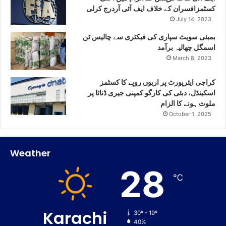
کسٹمزافسران کے خلاف ایف آئی آردرج کرلی
July 14, 2023
بمبئی سویٹ سپاری کی فیکٹری سے چالیس ٹن
اسمگل چھالیہ برآمد
March 8, 2023
کراچی ایئرپورٹ پر اربوں روپے کا کسٹمز
اسکینڈل، دبئی کی کارگو کمپنی جیری ڈناٹا پر
ملوث ہونے کا الزام
October 1, 2025
Weather
28
℃
Karachi
30º - 19º
40%