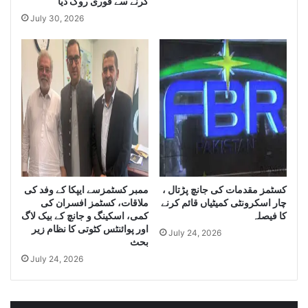
کرنے سے فوری روک دیا
a
July 30, 2026
n
t
i
t
y
o
f
S
m
u
g
g
کسٹمز مقدمات کی جانچ پڑتال ،
ممبر کسٹمزسے ایپکا کے وفد کی
l
چار اسکرونٹی کمیٹیاں قائم کرنے
ملاقات، کسٹمز افسران کی
e
کا فیصلہ
کمی، اسکینگ و جانچ کے بیک لاگ
C
اور پوائنٹس کٹوتی کا نظام زیر
July 24, 2026
i
بحث
g
July 24, 2026
a
r
e