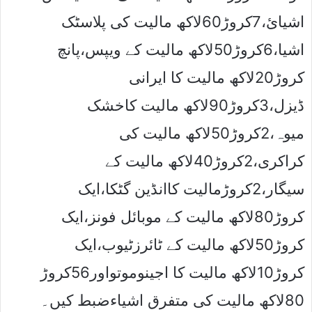
اشیائ،7کروڑ60لاکھ مالیت کی پلاسٹک
اشیا،6کروڑ50لاکھ مالیت کے ویپس،پانچ
کروڑ20لاکھ مالیت کا ایرانی
ڈیزل،3کروڑ90لاکھ مالیت کاخشک
میوہ،2کروڑ50لاکھ مالیت کی
کراکری،2کروڑ40لاکھ مالیت کے
سیگار،2کروڑمالیت کاانڈین گٹکا،ایک
کروڑ80لاکھ مالیت کے موبائل فونز،ایک
کروڑ50لاکھ مالیت کے ٹائرزٹیوب،ایک
کروڑ10لاکھ مالیت کا اجینوموتواور56کروڑ
80لاکھ مالیت کی متفرق اشیاءضبط کیں۔