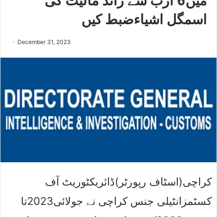
میں6 ارب سے زائد مالیت کی
اسمگل اشیاءضبط کیں
December 31, 2023
کراچی(اسٹاف رپورٹر)ڈائریکٹوریٹ آف
کسٹمزانٹیلی جنس کراچی نے جولائی2023تا