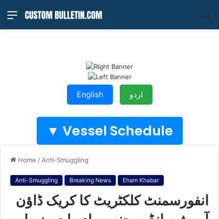
Menu
S
fo
English
اردو
Vessel Schedule ▼
Home
/
Anti-Smuggling
Anti-Smuggling
Breaking News
Eham Khabar
انفورسمنٹ کلکٹریٹ کا کریک ڈاﺅن