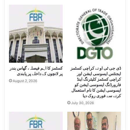
e
c
n
h
c
i
e
s
S
e
e
i
i
z
z
e
e
H
L
u
a
g
r
کسٹمز کا اہم فیصلہ، گھاس بندر
ڈی جی ٹی او نے کراچی کسٹمز
e
ایجنٹس ایسوسی ایشن اور
پر لانچوں کے داخلے پر پابندی
g
Q
کراچی کسٹمز کلیئرنگ اینڈ
e
u
August 2, 2026
فارورڈنگ ایسوسی ایشن کو
Q
a
ایسوسی ایشن کا نام استعمال
u
n
کرنے سے فوری روک دیا
a
t
July 30, 2026
n
i
t
t
i
y
t
o
y
f