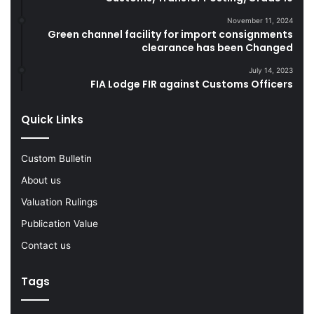
r
G
i
o
November 11, 2024
Green channel facility for import consignments
n
o
clearance has been Changed
g
d
F
s
July 14, 2023
Y
FIA Lodge FIR against Customs Officers
2
0
Quick Links
2
2
-
Custom Bulletin
2
About us
3
Valuation Rulings
Publication Value
Contact us
Tags