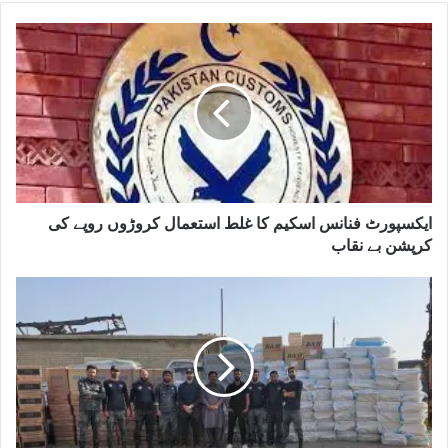
ایکسپورٹ فنانس اسکیم کا غلط استعمال کروڑوں روپے کی
کرپشن بے نقاب