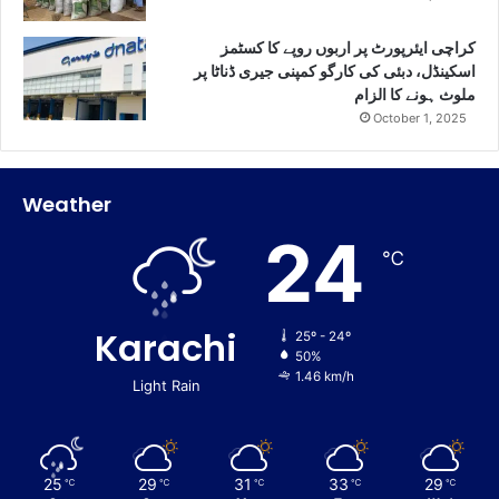
کراچی ایئرپورٹ پر اربوں روپے کا کسٹمز
اسکینڈل، دبئی کی کارگو کمپنی جیری ڈناٹا پر
ملوث ہونے کا الزام
October 1, 2025
Weather
24
℃
Karachi
25º - 24º
50%
1.46 km/h
Light Rain
25
29
31
33
29
℃
℃
℃
℃
℃