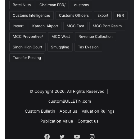
Betel Nuts
Chairman FBR/
customs
Customs Intelligence/
Customs Officers
Export
FBR
Import
Karachi Airport
MCC East
MCC Port Qasim
MCC Preventive/
MCC West
Revenue Collection
Sindh High Court
Smuggling
Tax Evasion
Transfer Posting
© Copyright 2026, All Rights Reserved |
customBULLETIN.com
Custom Bulletin
About us
Valuation Rulings
Publication Value
Contact us
F
T
Y
I