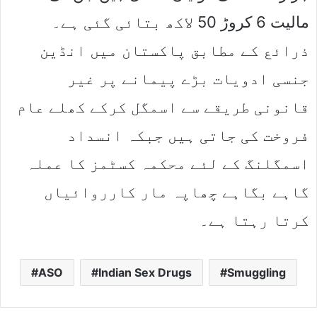
مالیت 6 کروڑ 50 لاکھ بتائی گئی ہے۔
ذرائع کے مطابق پاکستان میں انڈین
جنسی ادویات بڑے پیمانے پر غیر
قانونی طریقے سے اسمگل کرکے کھلے عام
فروخت کی جاتی ہیں جبکہ انسداد
اسمگلنگ کے لئے محکمہ کسٹمز کا عملہ
گاہے بگاہے چھاپہ مار کارروائیاں
کرتا رہتا ہے۔
ASO
Indian Sex Drugs
Smuggling