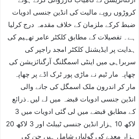
کروڑوں روپے مالیت کی انڈین جنسی ادویات
ضبط کرکے ملزمان کے خلاف مقدمہ درج کرلیا
ہے۔ تفصیلات کے مطابق کلکٹر عامر تھہیم کی
ہدایت پر ایڈیشنل کلکٹر امجد راجپر کی
سربراہی میں اینٹی اسمگلنگ آرگنائزیشن کی
چھاپہ مار ٹیم نے ماڑی پور ٹرک اڈے پر چھاپہ
مار کر اندرون ملک اسمگل کی جانے والی
انڈین جنسی ادویات قبضہ میں لے لیں۔ذرائع
کے مطابق قبضے میں لی گئی ادویات میں 3
لاکھ 10 ہزار انڈین جنسی ٹیبلٹ اور 3 لاکھ 20
ہزار معدے کی گولیاں شامل ہیں جن کی