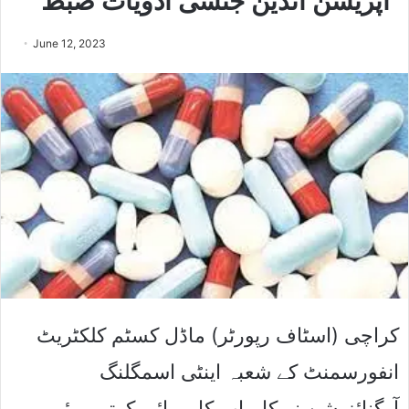
آپریشن انڈین جنسی ادویات ضبط
June 12, 2023
کراچی (اسٹاف رپورٹر) ماڈل کسٹم کلکٹریٹ
انفورسمنٹ کے شعبہ اینٹی اسمگلنگ
آرگنائزیشن نے کامیاب کارروائی کرتے ہوئے