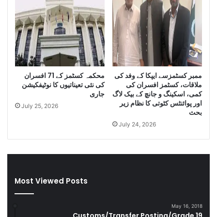
o
I
f
r
S
a
m
n
u
i
g
D
g
i
ممبر کسٹمزسے ایپکا کے وفد کی
محکمہ کسٹمز کے 71 افسران
l
e
ملاقات، کسٹمز افسران کی
کی نئی تعیناتیوں کا نوٹیفکیشن
e
s
کمی، اسکینگ و جانچ کے بیک لاگ
جاری
C
e
اور پوائنٹس کٹوتی کا نظام زیر
July 25, 2026
i
l
بحث
g
a
July 24, 2026
a
n
r
d
e
S
t
m
t
u
Most Viewed Posts
e
g
s
g
D
l
May 16, 2018
u
e
Customs/Transfer Posting/Grade 19