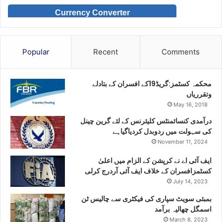
Currency Converter
Popular
Recent
Comments
محکمہ کسٹمز:گریڈ19کے افسران کے بتادلے
وتقرریاں
May 16, 2018
درآمدی کنسائمنٹس کلیئرنس کے لئے گرین چینل
کی سہولت میں ردوبدل کردیاگیاہے
November 11, 2024
ایف آئی اے نے کرپشن کے الزام میں اعلیٰ
کسٹمزافسران کے خلاف ایف آئی آردرج کرلی
July 14, 2023
بمبئی سویٹ سپاری کی فیکٹری سے چالیس ٹن
اسمگل چھالیہ برآمد
March 8, 2023