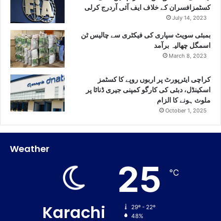
کسٹمزافسران کے خلاف ایف آئی آردرج کرلی
July 14, 2023
بمبئی سویٹ سپاری کی فیکٹری سے چالیس ٹن
اسمگل چھالیہ برآمد
March 8, 2023
کراچی ایئرپورٹ پر اربوں روپے کا کسٹمز
اسکینڈل، دبئی کی کارگو کمپنی جیری ڈناٹا پر
ملوث ہونے کا الزام
October 1, 2025
Weather
25
℃
Karachi
29º - 22º
48%