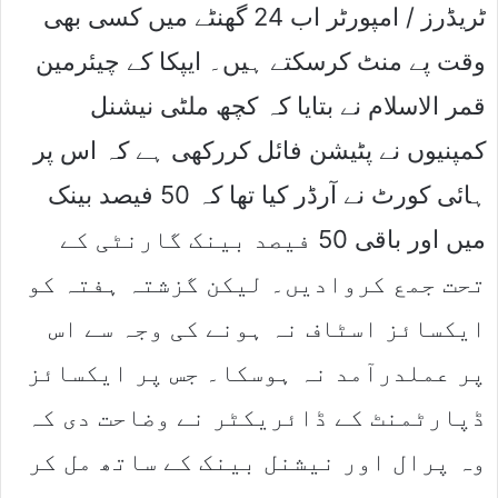
ٹریڈرز / امپورٹر اب 24 گھنٹے میں کسی بھی
وقت پے منٹ کرسکتے ہیں۔ ایپکا کے چیئرمین
قمر الاسلام نے بتایا کہ کچھ ملٹی نیشنل
کمپنیوں نے پٹیشن فائل کررکھی ہے کہ اس پر
ہائی کورٹ نے آرڈر کیا تھا کہ 50 فیصد بینک
میں اور باقی 50 فیصد بینک گارنٹی کے
تحت جمع کروادیں۔ لیکن گزشتہ ہفتہ کو
ایکسائز اسٹاف نہ ہونے کی وجہ سے اس
پر عملدرآمد نہ ہوسکا۔ جس پر ایکسائز
ڈپارٹمنٹ کے ڈائریکٹر نے وضاحت دی کہ
وہ پرال اور نیشنل بینک کے ساتھ مل کر