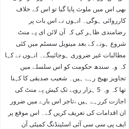
بھی اس میں ملوث پایا گیا تو اس کے خلاف
کارروائی ہوگی۔ انہوں نے اس بات پر
رضامندی ظاہر کی کہ آن لائن ای پے منٹ
شروع ہونے کے بعد مینویل سسٹم میں کئی
مطالبات غیر ضروری ہوجائیںگے۔ انہوں نے کہا
کہ وہ سندھ حکومت کو اس سلسلے میں
تجاویز بھیج رہے ہیں۔ شعیب صدیقی کا کہنا
تھا کہ وہ 5 ہزار روپے تک کیش پے منٹ کی
اجازت کررہے ہیں ،تاجر اس بارے میں ضرور
ان اقدامات کی تعریف کریں گے۔ اس موقع پر
ایف پی سی سی آئی اسٹینڈنگ کمیٹی آن