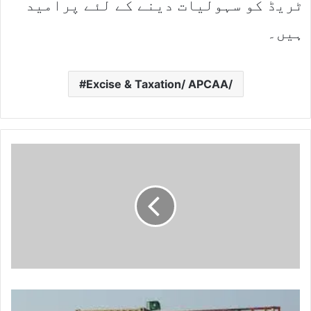
ٹریڈ کو سہولیات دینے کے لئے پرامید
ہیں۔
Excise & Taxation/ APCAA/