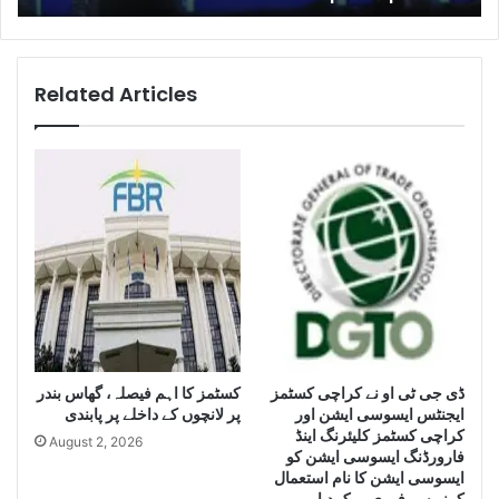
e
t
l
K
l
a
i
r
Related Articles
g
a
e
c
n
h
c
i
e
s
S
e
e
i
i
z
z
e
e
H
L
u
a
g
e
ڈی جی ٹی او نے کراچی کسٹمز
کسٹمز کا اہم فیصلہ، گھاس بندر
r
ایجنٹس ایسوسی ایشن اور
پر لانچوں کے داخلے پر پابندی
g
Q
کراچی کسٹمز کلیئرنگ اینڈ
e
u
August 2, 2026
فارورڈنگ ایسوسی ایشن کو
Q
a
ایسوسی ایشن کا نام استعمال
u
n
کرنے سے فوری روک دیا