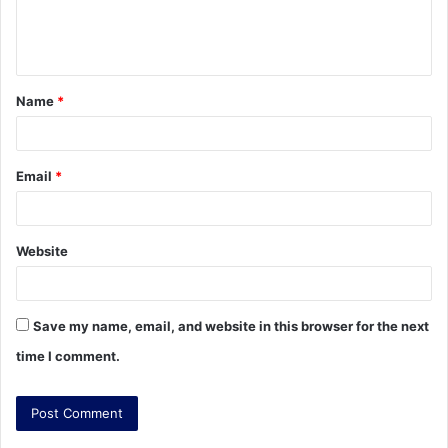
e
n
t
Name
*
*
Email
*
Website
Save my name, email, and website in this browser for the next
time I comment.