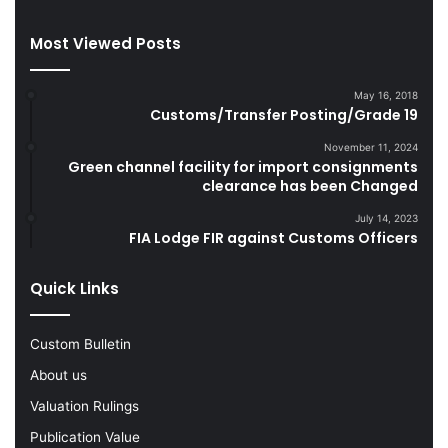
t
m
t
u
Most Viewed Posts
e
g
s
g
D
l
May 16, 2018
u
e
Customs/Transfer Posting/Grade 19
r
G
i
o
November 11, 2024
Green channel facility for import consignments
n
o
clearance has been Changed
g
d
F
s
July 14, 2023
Y
FIA Lodge FIR against Customs Officers
2
0
Quick Links
2
2
-
Custom Bulletin
2
About us
3
Valuation Rulings
Publication Value