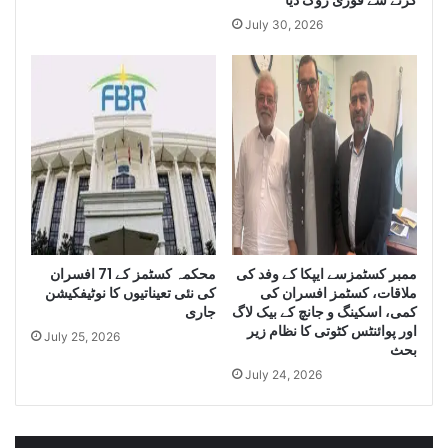
a
t
July 30, 2026
n
i
t
t
i
y
t
o
y
f
o
I
f
r
S
a
m
n
u
i
g
D
g
i
ممبر کسٹمزسے ایپکا کے وفد کی
محکمہ کسٹمز کے 71 افسران
l
e
ملاقات، کسٹمز افسران کی
کی نئی تعیناتیوں کا نوٹیفکیشن
e
s
کمی، اسکینگ و جانچ کے بیک لاگ
جاری
C
e
اور پوائنٹس کٹوتی کا نظام زیر
July 25, 2026
i
l
بحث
g
a
July 24, 2026
a
n
r
d
e
S