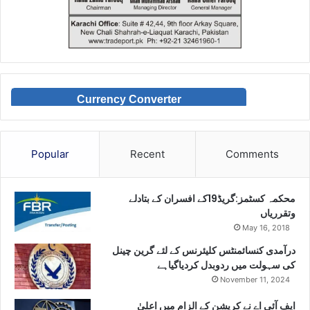
Currency Converter
Popular
Recent
Comments
محکمہ کسٹمز:گریڈ19کے افسران کے بتادلے
وتقرریاں
May 16, 2018
درآمدی کنسائمنٹس کلیئرنس کے لئے گرین چینل
کی سہولت میں ردوبدل کردیاگیاہے
November 11, 2024
ایف آئی اے نے کرپشن کے الزام میں اعلیٰ