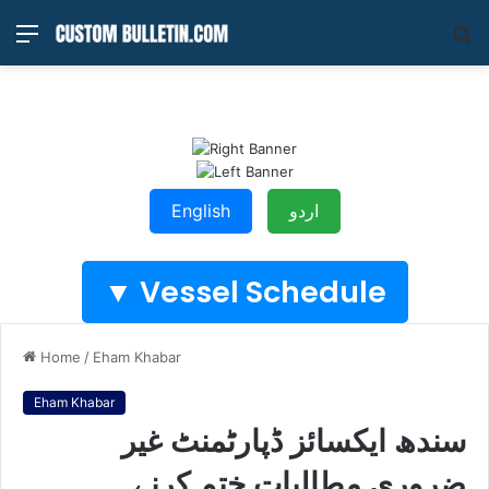
Menu
S
fo
اردو
English
Vessel Schedule ▼
Home
/
Eham Khabar
Eham Khabar
سندھ ایکسائز ڈپارٹمنٹ غیر
ضروری مطالبات ختم کرنے