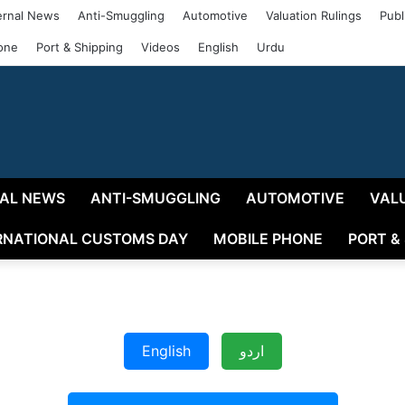
rnal News
Anti-Smuggling
Automotive
Valuation Rulings
Publ
one
Port & Shipping
Videos
English
Urdu
AL NEWS
ANTI-SMUGGLING
AUTOMOTIVE
VAL
RNATIONAL CUSTOMS DAY
MOBILE PHONE
PORT &
English
اردو