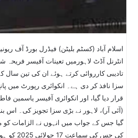
اسلام آباد (کسٹم بلیٹن) فیڈرل بورڈ آف ریونیو
انٹرنل آڈٹ لاہورمیں تعینات آفیسر فریحہ شک
سزا نافذ کر دی ہے۔ انکوائری رپورٹ میں پا
قرار دیا گیا، اور انکوائری آفیسر یاسمین فاط
آئی آر)، لاہور نے بڑی سزا تجویز کی۔ اس بن
گیا جس کے جواب میں انہوں نے الزامات کو 
کی جس کی س