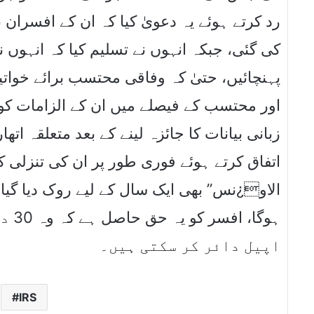
رد کرتے ہوئے یہ دعویٰ کیا کہ ان کے افسران 
کی گئی، جبکہ انہوں نے تسلیم کیا کہ انہوں ن
پہنچائیں، حتیٰ کہ وفاقی محتسب برائے خوات
اور محتسب کے فیصلے میں ان کے الزامات کو بے 
زبانی بیانات کا جائزہ لینے کے بعد متعلقہ ا
اتفاق کرتے ہوئے فوری طور پر ان کی تنزلی 
الاو¿نس” بھی ایک سال کے لیے روک دیا گیا
ہوگا
اپیل دائر کر سکتی ہیں۔
IRS