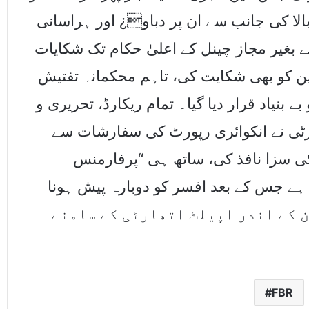
بالا کی جانب سے ان پر دباو¿ اور ہراسانی
ے بغیر مجاز چینل کے اعلیٰ حکام تک شکایات
ین کو بھی شکایت کی، تاہم محکمانہ تفتیش
بنیاد قرار دیا گیا۔ تمام ریکارڈ، تحریری و
تھارٹی نے انکوائری رپورٹ کی سفارشات سے
کی سزا نافذ کی، ساتھ ہی “پرفارمنس
 ہے جس کے بعد افسر کو دوبارہ پیش ہونا
، افسر کو یہ حق حاصل ہے کہ وہ 30 دن کے اندر اپیلٹ اتھارٹی کے سامنے
FBR