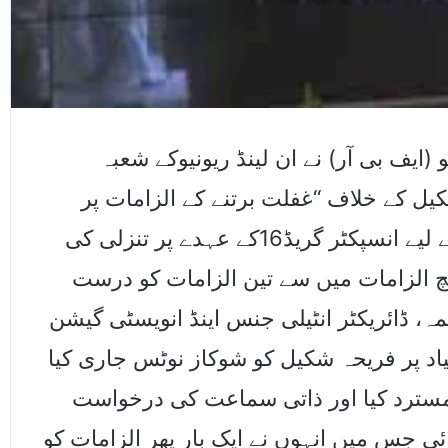
 (ایف بی آر) نے ان لینڈ ریونیوکے شعبہ
یل کے خلاف “غفلت برتنے کے الزامات پر
تادیبی کارروائی کرتے ہوئے ان کی تین سال کے لیے انسپکٹر گریڈ16کے عہدے پر تنزلی کی
نچ الزامات میں سے تین الزامات کو درست
مہ، ڈائریکٹر انٹیلی جنس اینڈ انویسٹی گیشن
(یاد پر فریحہ شکیل کو شوکاز نوٹس جاری کیا
مسترد کیا اور ذاتی سماعت کی درخواست
ماعت 17 جولائی 2025 کو ہوئی جس میں انہوں نے ایک بار پھر الزامات کو