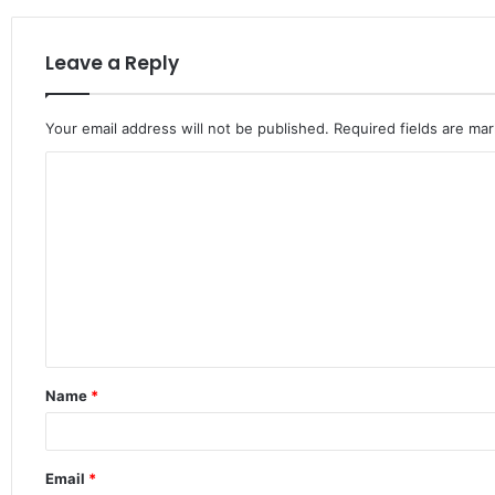
Leave a Reply
Your email address will not be published.
Required fields are ma
C
o
m
m
e
n
t
Name
*
*
Email
*