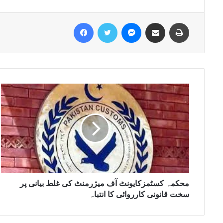
Facebook
Twitter
Messenger
Share via Email
Print
محکمہ کسٹمزکایونٹ آف میژرمنٹ کی غلط بیانی پر
سخت قانونی کارروائی کا انتباہ