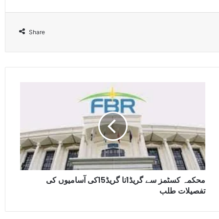
Share
محکمہ کسٹمز سے گریڈ1تا گریڈ15کی آسامیوں کی
تفصیلات طلب