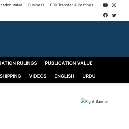
YouTube
Insta
ication Value
Business
FBR Transfer & Postings
Faceboo
Twitt
UATION RULINGS
PUBLICATION VALUE
 SHIPPING
VIDEOS
ENGLISH
URDU