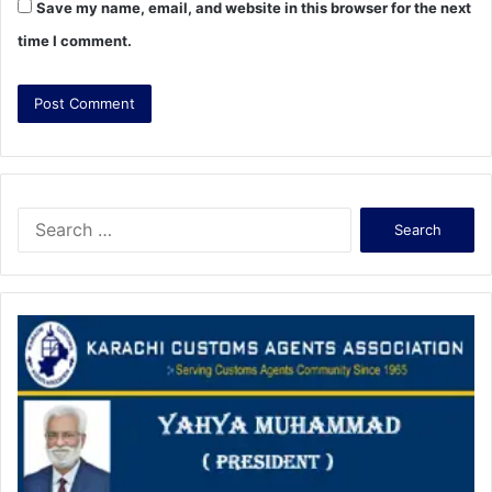
Save my name, email, and website in this browser for the next
time I comment.
S
e
a
r
c
h
f
o
r
: