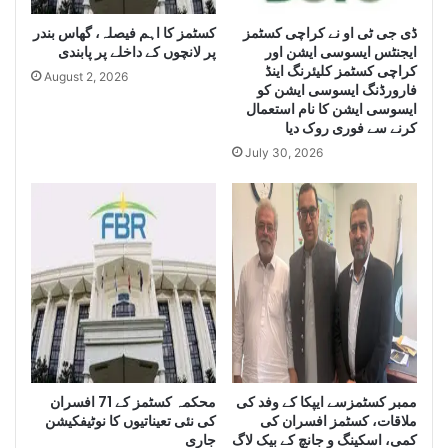
a
g
r
کسٹمز کا اہم فیصلہ، گھاس بندر
ڈی جی ٹی او نے کراچی کسٹمز
e
ایجنٹس ایسوسی ایشن اور
پر لانچوں کے داخلے پر پابندی
g
Q
کراچی کسٹمز کلیئرنگ اینڈ
e
u
August 2, 2026
فارورڈنگ ایسوسی ایشن کو
Q
a
ایسوسی ایشن کا نام استعمال
u
n
کرنے سے فوری روک دیا
a
t
July 30, 2026
n
i
t
t
i
y
t
o
y
f
o
I
f
r
S
a
m
n
u
i
g
D
g
i
ممبر کسٹمزسے ایپکا کے وفد کی
محکمہ کسٹمز کے 71 افسران
l
e
ملاقات، کسٹمز افسران کی
کی نئی تعیناتیوں کا نوٹیفکیشن
e
s
کمی، اسکینگ و جانچ کے بیک لاگ
جاری