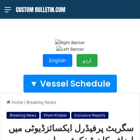
Menu
S
fo
English
اردو
Vessel Schedule ▼
Home
/
Breaking News
Breaking News
Eham Khabar
Exclusive Reports
سگریٹ پرفیڈرل ایکسائزڈیوٹی میں