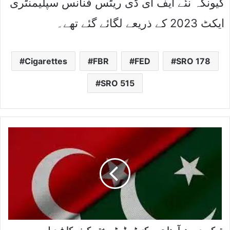
کیونکہ نئے ایف ای ڈی ریٹس فنانس سپلیمنٹری
ایکٹ 2023 کے ذریعے لگائے گئے تھے۔
Cigarettes
FBR
FED
SRO 178
SRO 515