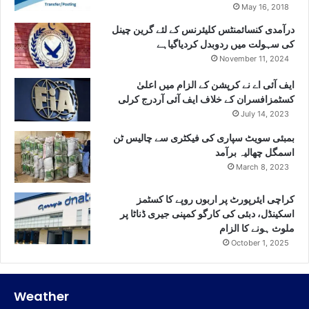
May 16, 2018
درآمدی کنسائمنٹس کلیئرنس کے لئے گرین چینل
کی سہولت میں ردوبدل کردیاگیاہے
November 11, 2024
ایف آئی اے نے کرپشن کے الزام میں اعلیٰ
کسٹمزافسران کے خلاف ایف آئی آردرج کرلی
July 14, 2023
بمبئی سویٹ سپاری کی فیکٹری سے چالیس ٹن
اسمگل چھالیہ برآمد
March 8, 2023
کراچی ایئرپورٹ پر اربوں روپے کا کسٹمز
اسکینڈل، دبئی کی کارگو کمپنی جیری ڈناٹا پر
ملوث ہونے کا الزام
October 1, 2025
Weather