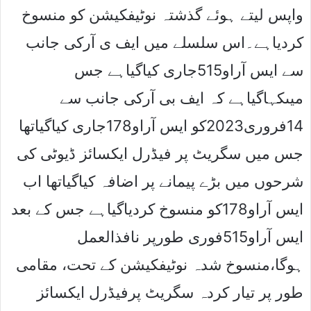
واپس لیتے ہوئے گذشتہ نوٹیفکیشن کو منسوخ
کردیاہے۔اس سلسلے میں ایف ی آرکی جانب
سے ایس آراو515جاری کیاگیاہے جس
میںکہاگیاہے کہ ایف بی آرکی جانب سے
14فروری2023کو ایس آراو178جاری کیاگیاتھا
جس میں سگریٹ پر فیڈرل ایکسائز ڈیوٹی کی
شرحوں میں بڑے پیمانے پر اضافہ کیاگیاتھا اب
ایس آراو178کو منسوخ کردیاگیاہے جس کے بعد
ایس آراو515فوری طورپر نافذالعمل
ہوگا،منسوخ شدہ نوٹیفکیشن کے تحت، مقامی
طور پر تیار کردہ سگریٹ پرفیڈرل ایکسائز