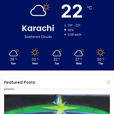
22
℃
Karachi
29º - 22º
65%
0.56 km/h
Scattered Clouds
29
32
32
27
30
℃
℃
℃
℃
℃
Sun
Mon
Tue
Wed
Thu
Featured Posts
C
E
u
n
s
f
t
o