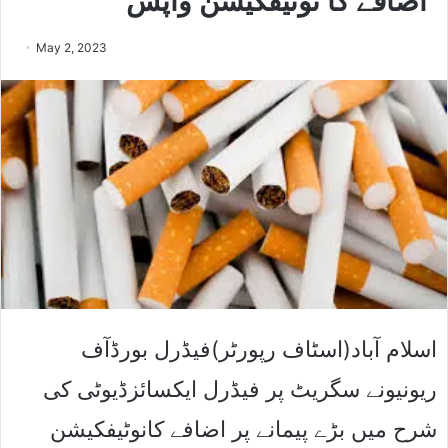
اضافے کا نوٹیفکیشن واپس
May 2, 2023
اسلام آباد(اسٹاف رپورٹر)فیڈرل بورڈآف
ریونیونے سگریٹ پر فیڈرل ایکسائزڈیوٹی کی
شرح میں بڑے پیمانے پر اضافے کانوٹیفکیشن