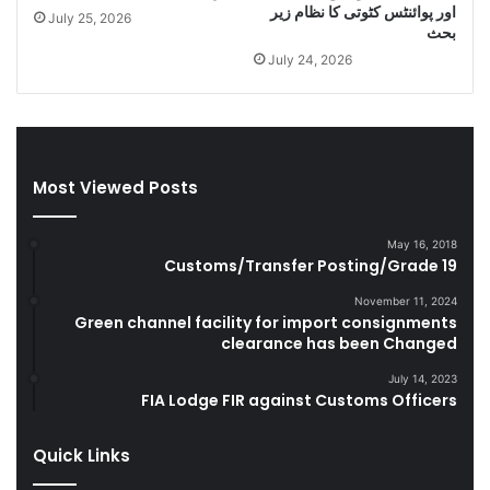
C
e
اور پوائنٹس کٹوتی کا نظام زیر
July 25, 2026
i
l
بحث
g
a
July 24, 2026
a
n
r
d
e
S
t
m
t
u
Most Viewed Posts
e
g
s
g
D
l
May 16, 2018
u
e
Customs/Transfer Posting/Grade 19
r
G
i
o
November 11, 2024
Green channel facility for import consignments
n
o
clearance has been Changed
g
d
F
s
July 14, 2023
Y
FIA Lodge FIR against Customs Officers
2
0
Quick Links
2
2