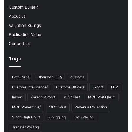
-
Custom Bulletin
2
About us
3
Valuation Rulings
Publication Value
Contact us
Tags
Betel Nuts
Chairman FBR/
customs
Customs Intelligence/
Customs Officers
Export
FBR
Import
Karachi Airport
MCC East
MCC Port Qasim
MCC Preventive/
MCC West
Revenue Collection
Sindh High Court
Smuggling
Tax Evasion
Transfer Posting