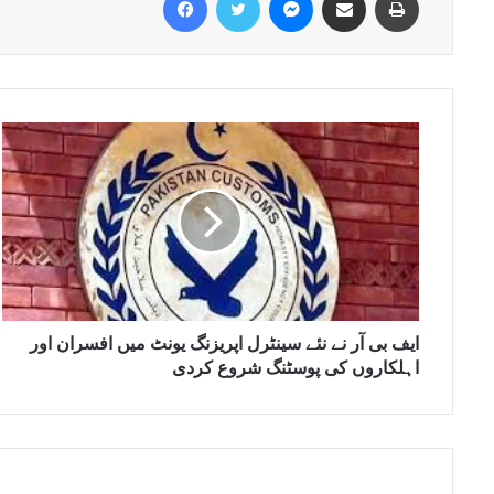
ایف بی آر نے نئے سینٹرل اپریزنگ یونٹ میں افسران اور
اہلکاروں کی پوسٹنگ شروع کردی