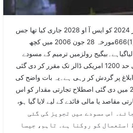
کراچی(اسٹاف رپورٹر) ایف بی آر نے 6 دسمبر 2024 کو ایس آ او 2028 جاری کیا تھا جس
میں بیگیج رولز سے متعلق ایس آر او /2006(1)666مورخہ 28 جون 2006 میں کچھ
لیاگیاہے۔بیگیج رولزمیں ترمیم کے مسودے
سے ایک غلط تاثر پیدا ہوا کہ پرسنل بیگیج کی حد 1200 امریکی ڈالر تک مقرر کر دی گئی
ابلاغ پر گردش کر رہی ہے۔یہ بات واضح کی
جاتی ہے کہ نوٹیفکیشن میں بیگیج رولز 2006 میں دی گئی اصطلاح تجارتی مقدار کو اس
رتی مقاصد یا مالی فائدے کے لیے لایا گیا ہو
قرر کی جائے۔ اس مسودے میں تجویز کی گئی
 استعمال کو روکنا ہے۔ تاہم، جیسا