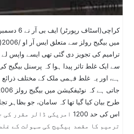
ترامیم کی تجویز دی گئی تھی ایسے واپس لے 
ہے، اور یہ غلط فہمی ملک کے مختلف ذرائع 
طرح بیان کیا گیا تھا کہ سامان، جو بظاہر تجا،
اس کی حد 1200 امریکی ڈالر م
ترمیم کا مقصد بیگیج کی سہولت کے غلط