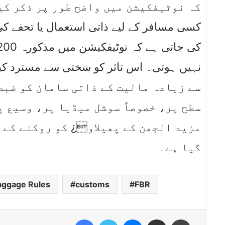
کسی مسافر کے لیے ذاتی استعمال یا تحفے ک
سے زیادہ مالیت کے ذاتی سامان کو ضبط
سطح پر، خصوصاً سوشل میڈیا پر، وسیع پ
مزید الجھن کے پھیلاو¿ کو روکنے کے 
گیا ہے۔
aggage Rules
customs
FBR
Facebook
Twitter
Messenger
Share via Email
Print