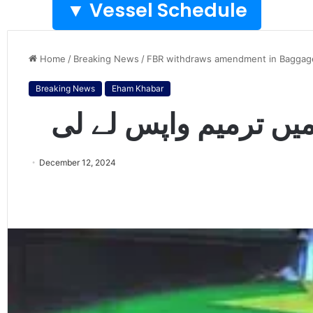
Vessel Schedule ▼
Home
/
Breaking News
/
FBR withdraws amendment in Baggag
Breaking News
Eham Khabar
میں ترمیم واپس لے لی
December 12, 2024