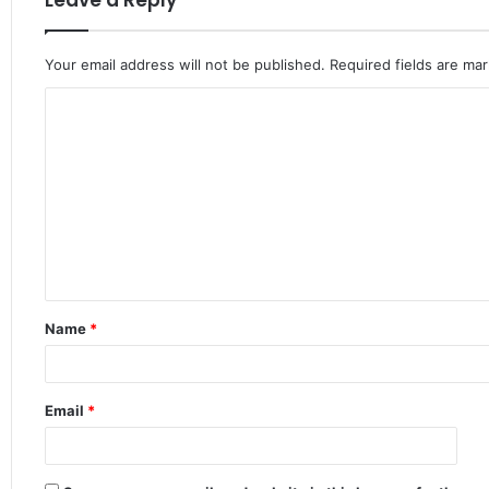
Leave a Reply
Your email address will not be published.
Required fields are ma
C
o
m
m
e
n
t
Name
*
*
Email
*