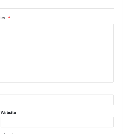
rked
*
Website