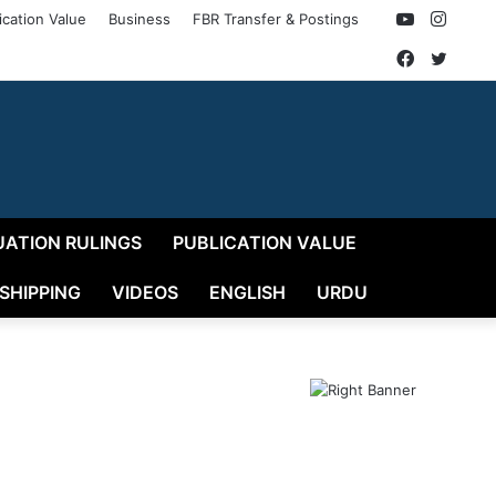
YouTube
Insta
ication Value
Business
FBR Transfer & Postings
Faceboo
Twitt
UATION RULINGS
PUBLICATION VALUE
 SHIPPING
VIDEOS
ENGLISH
URDU