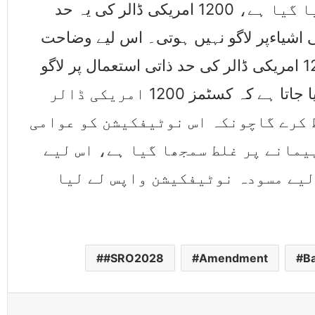
کہ نوٹیفکیشن میں واضح طور پر ذکر کیا گیا ہے، 1200 امریکی ڈالر کی یہ حد
ی اشیاءپر لاگو نہیں ہوتی۔ اس لیے وضاحت
کی جاتی ہے کہ نوٹیفکیشن میں مذکورہ 1200 امریکی ڈالر کی حد ذاتی استعمال پر لاگو
نہیں ہوتی۔ اس تاثر کو سختی سے مسترد کیا جاتا ہے کہ کسٹمز 1200 امریکی ڈالر
 کرے گاچونکہ اس نوٹیفکیشن کو عوامی
یمانے پر غلط سمجھا گیا ہے، اس لیے
لیے مسودہ نوٹیفکیشن واپس لے لیا
#SRO2028
Amendment
B