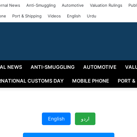
rnal News
Anti-Smuggling
Automotive
Valuation Rulings
Publ
one
Port & Shipping
Videos
English
Urdu
AL NEWS
ANTI-SMUGGLING
AUTOMOTIVE
VAL
RNATIONAL CUSTOMS DAY
MOBILE PHONE
PORT &
English
اردو