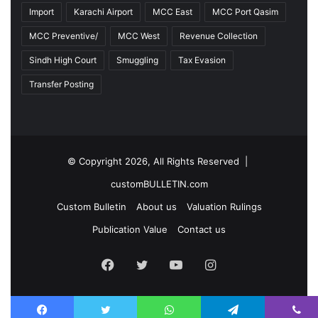
Import
Karachi Airport
MCC East
MCC Port Qasim
MCC Preventive/
MCC West
Revenue Collection
Sindh High Court
Smuggling
Tax Evasion
Transfer Posting
© Copyright 2026, All Rights Reserved |
customBULLETIN.com
Custom Bulletin
About us
Valuation Rulings
Publication Value
Contact us
F
T
Y
I
a
w
o
n