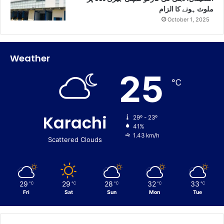
ملوث ہونے کا الزام
October 1, 2025
Weather
25
℃
Karachi
29º - 23º
41%
1.43 km/h
Scattered Clouds
29
29
28
32
33
℃
℃
℃
℃
℃
Fri
Sat
Sun
Mon
Tue