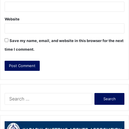
Website
Save my name, email, and website in this browser for the next
time I comment.
S
e
a
r
c
h