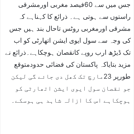
جس میں سے 60فیصد مغربی اورمشرقی
راستوں سے ہوتی ہے۔ ذرائع کا کہناہے کہ
مشرقی اورمغربی روٹس تاحال بند ہیں جس
کی وجہ سے سول ایوی ایشن اتھارٹی کو اب
تک ڈیڑھ ارب روپے کانقصان ہوچکاہے۔ذرائع نے
مزید بتایاکہ پاکستان کی فضائی حدودمتوقع
طورپر 23مارچ تک کھل دی جائے گی لیکن
جو نقصان سول ایوی ایشن اتھارٹی کو
ہوچکاہے اس کا ازالہ شاہد ہی ہوسکے۔