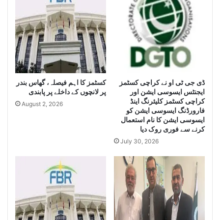
S
e
e
i
i
z
z
e
e
H
L
u
a
g
r
کسٹمز کا اہم فیصلہ، گھاس بندر
ڈی جی ٹی او نے کراچی کسٹمز
e
ایجنٹس ایسوسی ایشن اور
پر لانچوں کے داخلے پر پابندی
g
Q
کراچی کسٹمز کلیئرنگ اینڈ
e
u
August 2, 2026
فارورڈنگ ایسوسی ایشن کو
Q
a
ایسوسی ایشن کا نام استعمال
u
n
کرنے سے فوری روک دیا
a
t
July 30, 2026
n
i
t
t
i
y
t
o
y
f
o
I
f
r
S
a