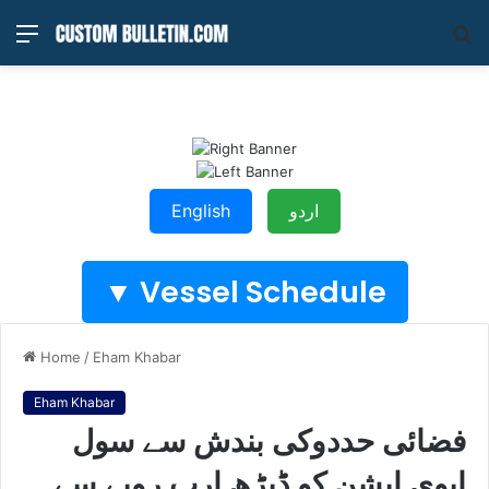
Menu
S
fo
English
اردو
Vessel Schedule ▼
Home
/
Eham Khabar
Eham Khabar
فضائی حددوکی بندش سے سول
ایوی ایشن کو ڈیڑھ ارب روپے سے