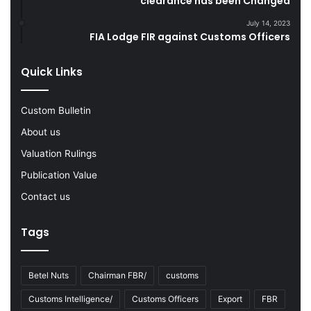
clearance has been Changed
g
d
F
s
July 14, 2023
Y
FIA Lodge FIR against Customs Officers
2
0
Quick Links
2
2
-
Custom Bulletin
2
About us
3
Valuation Rulings
Publication Value
Contact us
Tags
Betel Nuts
Chairman FBR/
customs
Customs Intelligence/
Customs Officers
Export
FBR