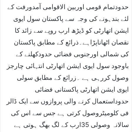
حدودتمام قومی اوربین الاقوامی آمدورفت کے
لئے بندہونے کی وجہ سے پاکستان سول ایوی
ایشن اتھارٹی کو ڈیڑھ ارب روپے سے زائد کا
نقصان اٹھاناپڑاہے۔ذرائع کے مطابق پاکستان
کی شمالی اورجنوبی فضائی حدودکھلنے کے
باوجود سول ایوی ایشن اتھارٹی انتہائی چارجز
وصول کررہی ہے ۔زرائع کے مطابق سولی
ایوی ایشن اتھارٹی پاکستانی فضائی
حدوداستعمال کرنے والی پروازوں سے ایک ڈالر
فی کلومیٹروصول کرتی ہے جس سے اس کی
سالانہ وصولی 35ارب کے لگ بھگ ہوتی ہے