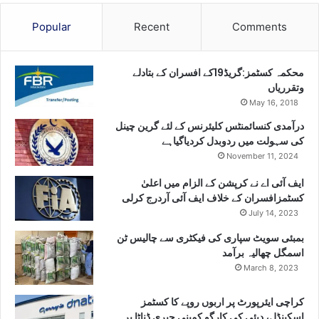
Popular
Recent
Comments
محکمہ کسٹمز:گریڈ19کے افسران کے بتادلے
وتقرریاں
May 16, 2018
درآمدی کنسائمنٹس کلیئرنس کے لئے گرین چینل
کی سہولت میں ردوبدل کردیاگیاہے
November 11, 2024
ایف آئی اے نے کرپشن کے الزام میں اعلیٰ
کسٹمزافسران کے خلاف ایف آئی آردرج کرلی
July 14, 2023
بمبئی سویٹ سپاری کی فیکٹری سے چالیس ٹن
اسمگل چھالیہ برآمد
March 8, 2023
کراچی ایئرپورٹ پر اربوں روپے کا کسٹمز
اسکینڈل، دبئی کی کارگو کمپنی جیری ڈناٹا پر