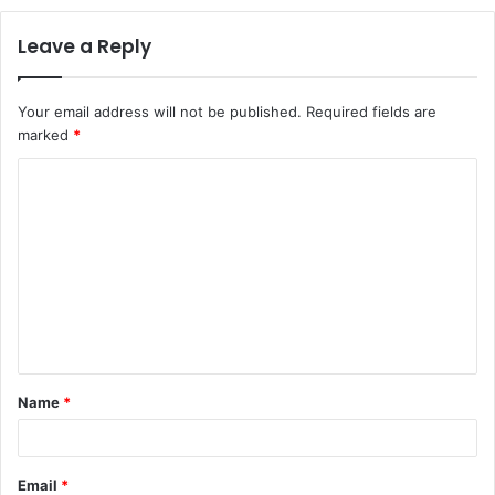
Leave a Reply
Your email address will not be published.
Required fields are
marked
*
C
o
m
m
e
n
t
Name
*
*
Email
*