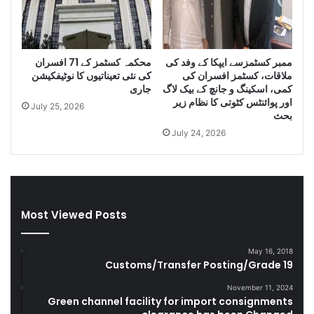
m
n
u
i
g
D
g
i
ممبر کسٹمزسے ایپکا کے وفد کی
محکمہ کسٹمز کے 71 افسران
l
e
ملاقات، کسٹمز افسران کی
کی نئی تعیناتیوں کا نوٹیفکیشن
e
s
کمی، اسکینگ و جانچ کے بیک لاگ
جاری
C
e
اور پوائنٹس کٹوتی کا نظام زیر
July 25, 2026
i
l
بحث
g
a
July 24, 2026
a
n
r
d
e
S
t
m
t
u
Most Viewed Posts
e
g
s
g
D
l
May 16, 2018
u
e
Customs/Transfer Posting/Grade 19
r
G
i
o
November 11, 2024
Green channel facility for import consignments
n
o