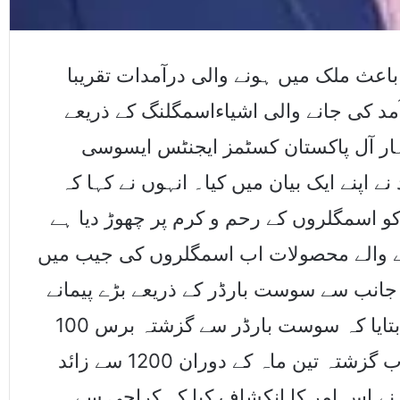
اعث ملک میں ہونے والی درآمدات تقریبا
د کی جانے والی اشیاءاسمگلنگ کے ذریعے
ار آل پاکستان کسٹمز ایجنٹس ایسوسی
اپنے ایک بیان میں کیا۔ انہوں نے کہا کہ
و اسمگلروں کے رحم و کرم پر چھوڑ دیا ہے
 والے محصولات اب اسمگلروں کی جیب میں
جانب سے سوست بارڈر کے ذریعے بڑے پیمانے
پر اسمگلنگ کی جارہی ہے۔ محمد ساجد نے بتایا کہ سوست بارڈر سے گزشتہ برس 100
کنسائمنٹس کی کلیئرنس کی گئی تھی لیکن اب گزشتہ تین ماہ کے دوران 1200 سے زائد
ے اس امر کا انکشاف کیا کہ کراچی سے