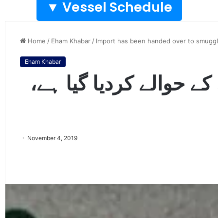
Vessel Schedule ▼
Home
/
Eham Khabar
/
Import has been handed over to smugg
Eham Khabar
کے حوالے کردیا گیا ہے
November 4, 2019