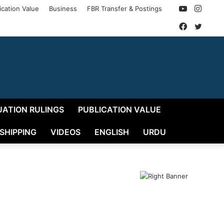
YouTube
Insta
ication Value
Business
FBR Transfer & Postings
Faceboo
Twitt
UATION RULINGS
PUBLICATION VALUE
 SHIPPING
VIDEOS
ENGLISH
URDU