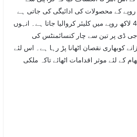
 والے کنسائمنٹ پر 35 سے 40 لاکھ روپے کے محصولات کی ادائیگی کی جاتی ہے
جبکہ سوست بارڈر پر یہی کنسائمنٹ 3 سے 4 لاکھ روپے میں کلیئر کروالیا جاتا ہے۔ انہوں
 جی ڈی پر تین سے چار کنسائمنٹس کی
 کوبھاری نقصان اٹھانا پڑ رہا ہے۔ اس لئے
 کے لئے موثر اقدامات اٹھائے تاکہ ملکی