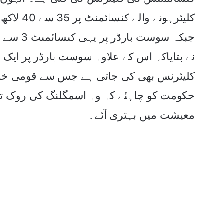
کلیئرہونے
نے بتایاکہ اس کے علاوہ سوست بارڈر پر ایک
کلیئرنس بھی کی جاتی ہے جس سے قومی خزانے
حکومت کو چاہئے کہ وہ اسمگلنگ کی روک تھام
معیشت میں بہتری آئے۔