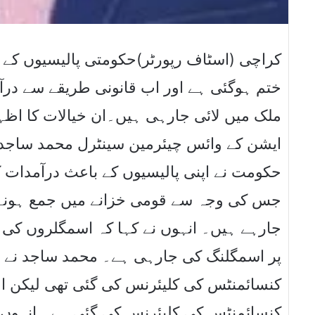
کراچی (اسٹاف رپورٹر)حکومتی پالیسیوں کے ب
ختم ہوگئی ہے اور اب قانونی طریقے سے درآم
ملک میں لائی جارہی ہیں۔ان خیالات کا اظہ
ایشن کے وائس چیئرمین سینٹرل محمد ساجد نے 
حکومت نے اپنی پالیسیوں کے باعث درآمدات ک
جس کی وجہ سے قومی خزانے میں جمع ہونے
جارہے ہیں۔ انہوں نے کہا کہ اسمگلروں کی 
کنسائمنٹس کی کلیئرنس کی گئی ہے۔ انہوں ن