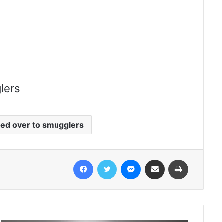
lers
ed over to smugglers
Facebook
Twitter
Messenger
Share via Email
Print