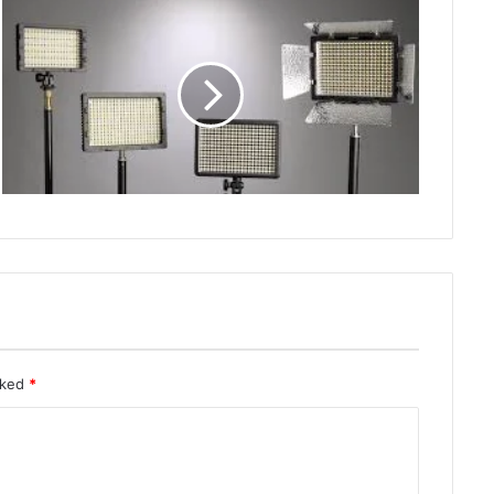
rked
*