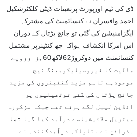
ڈی کی ٹیم اورپورٹ پرتعینات ڈپٹی کلکٹرشکیل
احمد وافسران نے کنسائمنٹ کی مشترکہ
ایگزامنیشن کی گئی تو جانچ پڑتال کے دوران
اس امرکا انکشاف ہواکہ چھ کنٹینرپر مشتمل
کنسائمنٹ میں دوکروڑ62لاکھ60ہزارروپے
مالیت کا فیروسیلیکومینگ نیج
موجودہے تاہم مزید کنٹینروں کی مزید
جانچ پڑتال کی گئی توتھیلیوں پر
انڈین لیبل لگے ہوئے تھے جبکہ مزکورہ
میٹریل ملائیشیاسے درآمد کیا گیا تھا
۔ذرائع نے بتایاکہ درآمدکنندہ نے