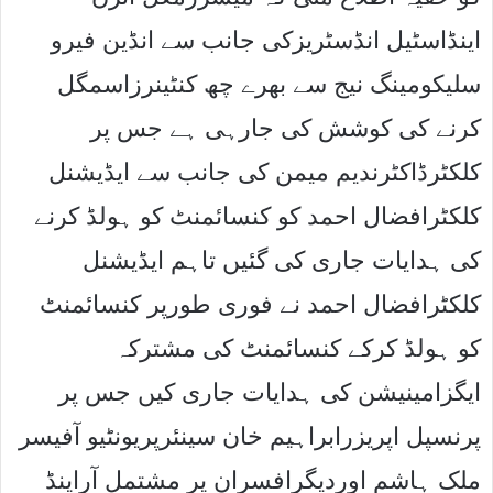
اینڈاسٹیل انڈسٹریزکی جانب سے انڈین فیرو
سلیکومینگ نیج سے بھرے چھ کنٹینرزاسمگل
کرنے کی کوشش کی جارہی ہے جس پر
کلکٹرڈاکٹرندیم میمن کی جانب سے ایڈیشنل
کلکٹرافضال احمد کو کنسائمنٹ کو ہولڈ کرنے
کی ہدایات جاری کی گئیں تاہم ایڈیشنل
کلکٹرافضال احمد نے فوری طورپر کنسائمنٹ
کو ہولڈ کرکے کنسائمنٹ کی مشترکہ
ایگزامینیشن کی ہدایات جاری کیں جس پر
پرنسپل اپریزرابراہیم خان سینئرپریونٹیو آفیسر
ملک ہاشم اوردیگرافسران پر مشتمل آراینڈ