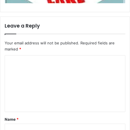
Leave a Reply
Your email address will not be published.
Required fields are
marked
*
C
o
m
m
e
n
t
Name
*
*