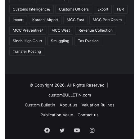
Customs Intelligence/
Customs Officers
Export
FBR
Import
Karachi Airport
MCC East
MCC Port Qasim
MCC Preventive/
MCC West
Revenue Collection
Sindh High Court
Smuggling
Tax Evasion
Transfer Posting
© Copyright 2026, All Rights Reserved |
customBULLETIN.com
Custom Bulletin
About us
Valuation Rulings
Publication Value
Contact us
F
T
Y
I