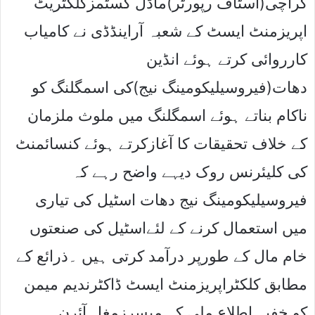
کراچی(اسٹاف رپورٹر)ماڈل کسٹمزکلکٹریٹ
اپریزمنٹ ایسٹ کے شعبہ آراینڈڈی نے کامیاب
کارروائی کرتے ہوئے انڈین
دھات(فیروسیلیکومینگ نیج)کی اسمگلنگ کو
ناکام بناتے ہوئے اسمگلنگ میں ملوث ملزمان
کے خلاف تحقیقات کا آغازکرتے ہوئے کنسائمنٹ
کی کلیئرنس روک دیہے واضح رہے کہ
فیروسیلیکومینگ نیج دھات اسٹیل کی تیاری
میں استعمال کرنے کے لئےاسٹیل کی صنعتوں
خام مال کے طورپر درآمد کرتی ہیں ۔ذرائع کے
مطابق کلکٹراپریزمنٹ ایسٹ ڈاکٹرندیم میمن
کو خفیہ اطلاع ملی کہ میسرزمغل آئرن