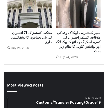
f
r
S
a
m
n
u
i
g
D
g
i
ممبر کسٹمزسے ایپکا کے وفد کی
محکمہ کسٹمز کے 71 افسران
l
e
ملاقات، کسٹمز افسران کی
کی نئی تعیناتیوں کا نوٹیفکیشن
e
s
کمی، اسکینگ و جانچ کے بیک لاگ
جاری
C
e
اور پوائنٹس کٹوتی کا نظام زیر
July 25, 2026
i
l
بحث
g
a
July 24, 2026
a
n
r
d
e
S
t
m
t
u
Most Viewed Posts
e
g
s
g
D
l
May 16, 2018
u
e
Customs/Transfer Posting/Grade 19
r
G