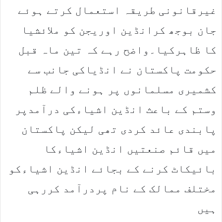
غیرقانونی طریقہ استعمال کرتے ہوئے
جان بوجھ کرانڈین اوریجن کو ملائشیا
کا ظاہرکیا۔واضح رہے کہ تین ماہ قبل
حکومت پاکستان نے انڈیاکی جانب سے
کشمیری مسلمانوں پر ہونے والے ظلم
وستم کے باعث انڈین اشیاءکی درآمدپر
پابندی عائد کردی تھی لیکن پاکستان
میں قائم صنعتیں انڈین اشیاءکا
بائیکاٹ کرنے کے بجائے انڈین اشیاءکو
مختلف ممالک کے نام پردرآمد کررہی
ہیں