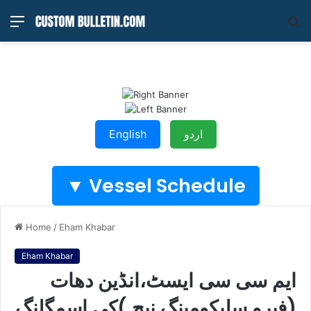
Menu
S
fo
اردو
English
Vessel Schedule ▼
Home
/
Eham Khabar
Eham Khabar
ایم سی سی ایسٹ،انڈین دھات
(فیرو سلیکومینگ نیج )کی اسمگلنگ