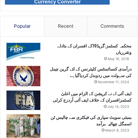
Currency Converter
Popular
Recent
Comments
محکمہ کسٹمز:گریڈ19کے افسران کے بتادلے
وتقرریاں
May 16, 2018
درآمدی کنسائمنٹس کلیئرنس کے لئے گرین چینل
کی سہولت میں ردوبدل کردیاگیاہے
November 11, 2024
ایف آئی اے نے کرپشن کے الزام میں اعلیٰ
کسٹمزافسران کے خلاف ایف آئی آردرج کرلی
July 14, 2023
بمبئی سویٹ سپاری کی فیکٹری سے چالیس ٹن
اسمگل چھالیہ برآمد
March 8, 2023