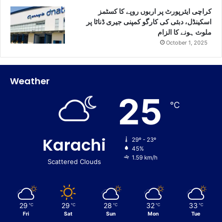
کراچی ایئرپورٹ پر اربوں روپے کا کسٹمز
اسکینڈل، دبئی کی کارگو کمپنی جیری ڈناٹا پر
ملوث ہونے کا الزام
October 1, 2025
Weather
25
℃
Karachi
29º - 23º
45%
1.59 km/h
Scattered Clouds
29
29
28
32
33
℃
℃
℃
℃
℃
Fri
Sat
Sun
Mon
Tue