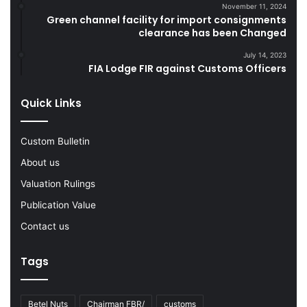
i
o
November 11, 2024
Green channel facility for import consignments
n
o
clearance has been Changed
g
d
F
s
July 14, 2023
Y
FIA Lodge FIR against Customs Officers
2
0
Quick Links
2
2
-
Custom Bulletin
2
About us
3
Valuation Rulings
Publication Value
Contact us
Tags
Betel Nuts
Chairman FBR/
customs