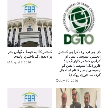
n
h
c
i
e
s
S
e
e
i
i
z
z
e
e
H
L
u
a
g
e
ڈی جی ٹی او نے کراچی کسٹمز
کسٹمز کا اہم فیصلہ، گھاس بندر
r
ایجنٹس ایسوسی ایشن اور
پر لانچوں کے داخلے پر پابندی
g
Q
کراچی کسٹمز کلیئرنگ اینڈ
e
u
August 2, 2026
فارورڈنگ ایسوسی ایشن کو
Q
a
ایسوسی ایشن کا نام استعمال
u
n
کرنے سے فوری روک دیا
a
t
July 30, 2026
n
i
t
t
i
y
t
o
y
f
o
I