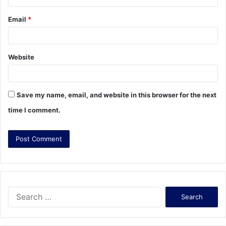
Email
*
Website
Save my name, email, and website in this browser for the next
time I comment.
S
e
a
r