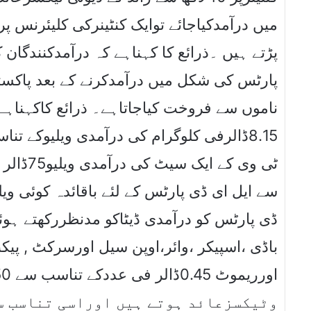
میں درآمدکیاجائے توایک کنٹینرکی کلیئرنس پر
پڑتے ہیں ۔ذرائع کا کہناہے کہ درآمدکنندگا
پارٹس کی شکل میں درآمدکرنے کے بعد پاکستا
ناموں سے فروخت کیاجاتاہے۔ ذرائع کاکہناہے
ڈالرفی کلوگرام کی درآمدی ویلیوکے تناسب
ٹی وی ک
سے ایل ای ڈی پارٹس کے لئے باقائدہ کوئی وی
ڈی پارٹس کو درآمدی ڈیٹاکو مدنظررکھتے ہوئ
وٹیکسزعائد ہوتے ہیں اوراسی تناسب س