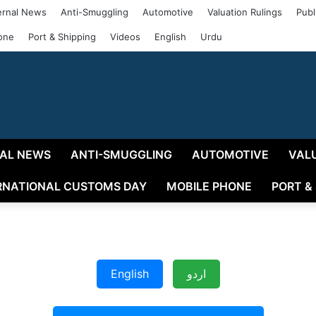
rnal News
Anti-Smuggling
Automotive
Valuation Rulings
Publ
one
Port & Shipping
Videos
English
Urdu
AL NEWS
ANTI-SMUGGLING
AUTOMOTIVE
VAL
RNATIONAL CUSTOMS DAY
MOBILE PHONE
PORT &
English
اردو