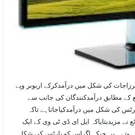
رزاجات کی شکل میں درآمدکرکے اربوںر وپے
 کے مطابق درآمدکنندگان کی جانب سے
ارٹس کی شکل میں درآمدکیاجاتاہے تاکہ
نے مزیدبتایاکہ ایل ای ڈی ٹی وی کے ایک
یکسزعائدہوتے ہیں جبکہ اگراس کو پارٹس کی شکل