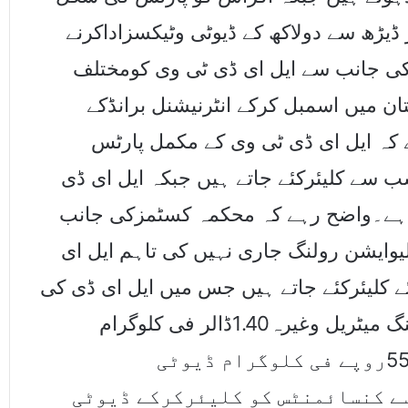
 ڈیڑھ سے دولاکھ کے ڈیوٹی وٹیکسزاداکرنے
ن کی جانب سے ایل ای ڈی ٹی وی کومختلف
ن میں اسمبل کرکے انٹرنیشنل برانڈکے
 کہ ایل ای ڈی ٹی وی کے مکمل پارٹس
8.15 سے کلیئرکئے جاتے ہیں جبکہ ایل ای ڈی
ے ایک سیٹ کی درآمدی ویلیو75ڈالر ہے۔واضح رہے کہ محکمہ کسٹمزکی جانب
لیوایشن رولنگ جاری نہیں کی تاہم ایل ای
ے کلیئرکئے جاتے ہیں جس میں ایل ای ڈی کی
باڈی ،اسپیکر ،وائر،اوپن سیل اورسرکٹ , پیکنگ میٹریل وغیرہ1.40ڈالر فی کلوگرام
اورریموٹ 0.45ڈالر فی عددکے تناسب سے 550روپے فی کلوگرام ڈیوٹی
ے کنسائمنٹس کو کلیئرکرکے ڈیوٹی