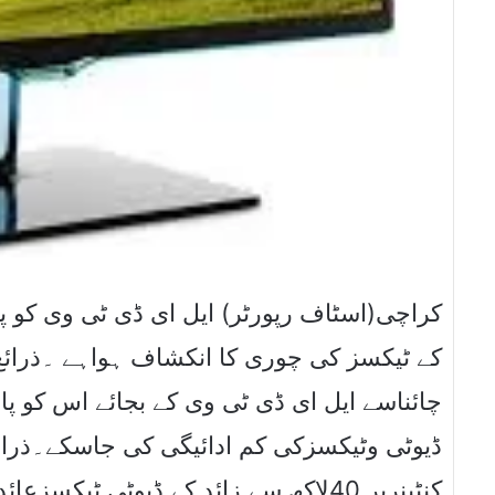
کراچی(اسٹاف رپورٹر) ایل ای ڈی ٹی وی کو پ
کے ٹیکسز کی چوری کا انکشاف ہواہے ۔ذرائع
چائناسے ایل ای ڈی ٹی وی کے بجائے اس کو پ
ڈیوٹی وٹیکسزکی کم ادائیگی کی جاسکے۔ذرائع 
کنٹینرپر 40لاکھ سے زائد کے ڈیوٹی ٹ