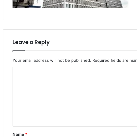
Leave a Reply
Your email address will not be published.
Required fields are ma
C
o
m
m
e
n
t
Name
*
*