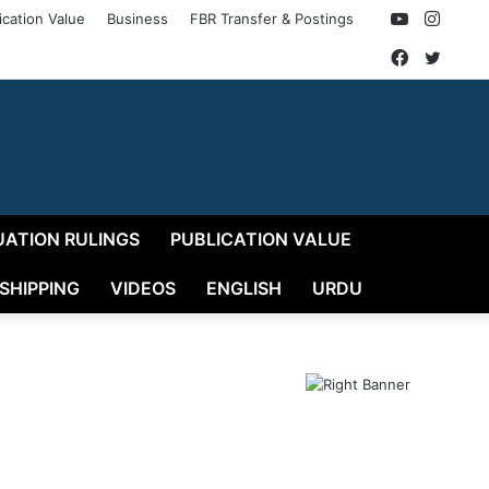
YouTube
Insta
ication Value
Business
FBR Transfer & Postings
Faceboo
Twitt
UATION RULINGS
PUBLICATION VALUE
 SHIPPING
VIDEOS
ENGLISH
URDU