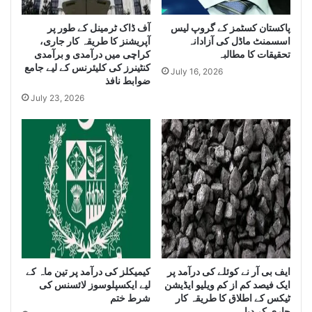
a
g
e
پاکستان کسٹمز کے گروپ لیس
آف ڈاک ٹرمینل کے طور پر
r
اسسمنٹ ماڈل کی آزادانہ
آپریشنز کا طریقہ کار جاری،
g
Q
تحقیقات کا مطالبہ
کراچی میں درآمدی و برآمدی
e
u
کنٹینرز کی کلیئرنس کے لیے جامع
Q
a
July 16, 2026
ضوابط نافذ
u
n
July 23, 2026
a
t
n
i
t
t
i
y
t
o
y
f
o
I
f
r
S
a
m
n
u
i
g
D
ایف بی آر نے کوئلے کی درآمد پر
کیمیکلز کی درآمد پر تین ماہ کے
g
i
ایک فیصد کم از کم ویلیو ایڈیشن
لیے ایکسپلوسوز لائسنس کی
l
e
ٹیکس کے اطلاق کا طریقہ کار
شرط ختم
e
s
جاری کر دیا