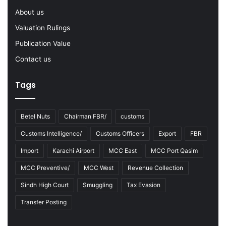
2
-
About us
2
Valuation Rulings
3
Publication Value
Contact us
Tags
Betel Nuts
Chairman FBR/
customs
Customs Intelligence/
Customs Officers
Export
FBR
Import
Karachi Airport
MCC East
MCC Port Qasim
MCC Preventive/
MCC West
Revenue Collection
Sindh High Court
Smuggling
Tax Evasion
Transfer Posting