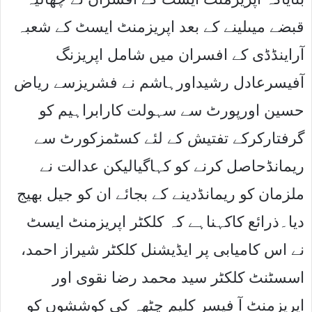
قبضے میںلینے کے بعد اپریزمنٹ ایسٹ کے شعبہ
آراینڈڈی کے افسران میں شامل اپریزنگ
آفیسرعادل رشیداورہاشم نے فشریزسے ریاض
حسین اورپورٹ سے سہولت کارابراہیم کو
گرفتارکرکے تفتیش کے لئے کسٹمزکورٹ سے
ریمانڈحاصل کرنے کو کہاگیالیکن عدالت نے
ملزمان کو ریمانڈدینے کے بجائے ان کو جیل بھیج
دیا۔ذرائع کاکہناہے کہ کلکٹر اپریزمنٹ ایسٹ
نے اس کامیابی پر ایڈیشنل کلکٹر شیراز احمد،
اسسٹنٹ کلکٹر سید محمد رضا نقوی اور
اپریزمنٹ آ فیسر کلیم چٹھہ کی کوششوں کو