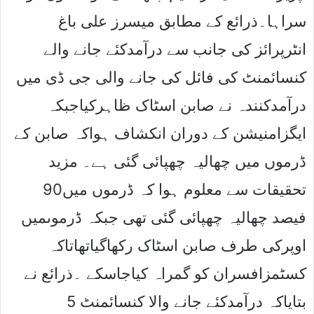
سراہا۔ذرائع کے مطابق میسرز علی باغ
انٹرپرائز کی جانب سے درآمدکئے جانے والے
کنسائمنٹ کی فائل کی جانے والی جی ڈی میں
درآمدکنندہ نے صابن اسٹاک ظاہرکیاجبکہ
ایگزامنیشن کے دوران انکشاف ہواکہ صابن کے
ڈرموں میں چھالیہ چھپائی گئی ہے۔ مزید
تحقیقات سے معلوم ہوا کہ ڈرموں میں90
فیصد چھالیہ چھپائی گئی تھی جبکہ ڈرموںمیں
اوپرکی طرف صابن اسٹاک رکھاگیاتھاتاکہ
کسٹمزافسران کو گمراہ کیاجاسکے ۔ذرائع نے
بتایاکہ درآمدکئے جانے والا کنسائمنٹ 5