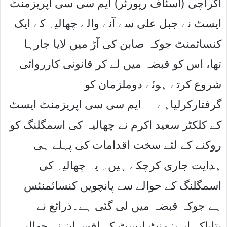
اکراچی (اسٹاف رپورٹر) ایم سی سی اپریزمنٹ
ایسٹ نے جبل علی سے آنے والے چھالیہ کے ایک
کنسائمنٹ جوکہ صابن کی آڑ میں لایا جارہا
تھا، اس کو قبضہ میں لے کر قانونی کارروائی
شروع کرتے ہوئے دوملزمان کو
گرفتارکرلیاہے۔۔ ایم سی سی اپریزمنٹ ایسٹ
کے کلکٹر سعید اکرم نے چھالیہ کی اسمگلنگ کو
روکنے کے لئے سخت اقدامات کی پہلے ہی
ہدایت جاری کرچکے ہیں۔ یہ چھالیہ کی
اسمگلنگ کے حوالے سے پانچویں کنسائمنٹس
ہے جوکہ قبضہ میں لی گئی ہے۔ذرائع نے
بتایاکہ اپریزمنٹ ایسٹ کے افسران نے چھالیہ