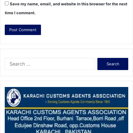
Save my name, email, and website in this browser for the next
time I comment.
S
e
a
r
c
h
f
o
r
: