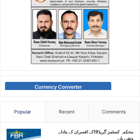
Currency Converter
Popular
Recent
Comments
محکمہ کسٹمز:گریڈ19کے افسران کے بتادلے
وتقرریاں