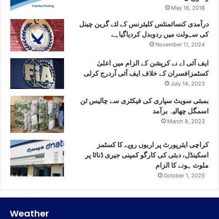
May 16, 2018
درآمدی کنسائمنٹس کلیئرنس کے لئے گرین چینل
کی سہولت میں ردوبدل کردیاگیاہے
November 11, 2024
ایف آئی اے نے کرپشن کے الزام میں اعلیٰ
کسٹمزافسران کے خلاف ایف آئی آردرج کرلی
July 14, 2023
بمبئی سویٹ سپاری کی فیکٹری سے چالیس ٹن
اسمگل چھالیہ برآمد
March 8, 2023
کراچی ایئرپورٹ پر اربوں روپے کا کسٹمز
اسکینڈل، دبئی کی کارگو کمپنی جیری ڈناٹا پر
ملوث ہونے کا الزام
October 1, 2025
Weather