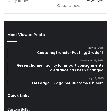
July 16, 2026
C
e
July 13, 2026
i
l
g
a
a
n
r
d
e
S
t
m
Most Viewed Posts
t
u
e
g
May 16, 2018
s
g
Customs/Transfer Posting/Grade 19
D
l
u
e
November 11, 2024
r
Green channel facility for import consignments
G
clearance has been Changed
i
o
n
o
July 14, 2023
g
d
FIA Lodge FIR against Customs Officers
F
s
Y
Quick Links
2
0
2
Custom Bulletin