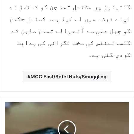
کنٹینرز پر مشتمل تھا جن کو کسٹمز نے
اپنے قبضہ میں لے لیا ہے۔ کسٹمز حکام
کو جبل علی سے آنے والے تمام صابن کے
کنسائمنٹس کی سخت نگرانی کی ہدایت
کردی گئی ہے۔
MCC East/Betel Nuts/Smuggling