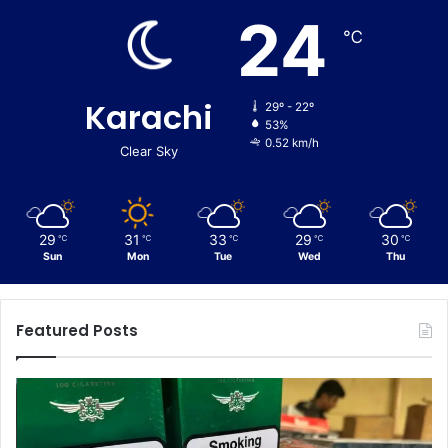
24
℃
Karachi
29º - 22º
53%
0.52 km/h
Clear Sky
29
31
33
29
30
℃
℃
℃
℃
℃
Sun
Mon
Tue
Wed
Thu
Featured Posts
C
E
u
n
s
f