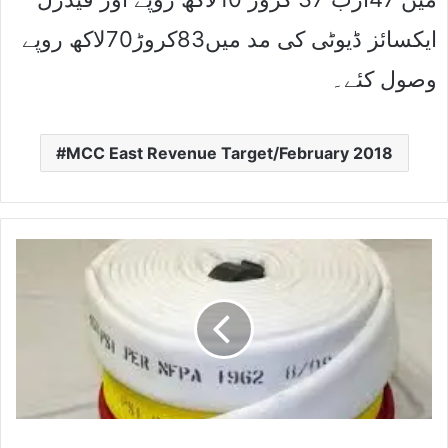
ایکسائز ڈیوٹی کی مد میں83کروڑ70لاکھ روپے
وصول کئے۔
MCC East Revenue Target/February 2018