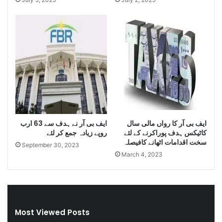
u
n
a
t
n
i
t
t
i
y
t
o
y
f
o
I
f
r
S
a
m
n
ایف بی آر کا رواں مالی سال
ایف بی آر نے ہدف سے 63 ارب
u
i
کاٹیکس ہدف پوراکرنے کے لئے
روپے زیادہ جمع کر لئے
g
D
سخت اقدامات اٹھانے کافیصلہ
g
i
September 30, 2023
March 4, 2023
l
e
e
s
C
e
i
l
g
a
a
n
Most Viewed Posts
r
d