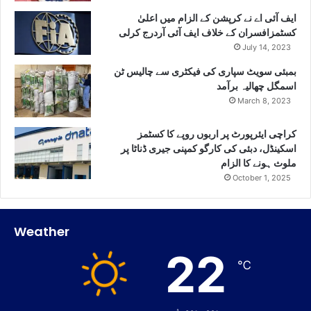
ایف آئی اے نے کرپشن کے الزام میں اعلیٰ
کسٹمزافسران کے خلاف ایف آئی آردرج کرلی
July 14, 2023
بمبئی سویٹ سپاری کی فیکٹری سے چالیس ٹن
اسمگل چھالیہ برآمد
March 8, 2023
کراچی ایئرپورٹ پر اربوں روپے کا کسٹمز
اسکینڈل، دبئی کی کارگو کمپنی جیری ڈناٹا پر
ملوث ہونے کا الزام
October 1, 2025
Weather
22
℃