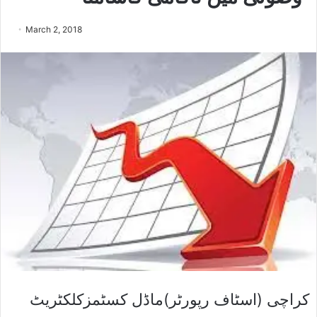
March 2, 2018
کراچی (اسٹاف رپورٹر)ماڈل کسٹمزکلکٹریٹ