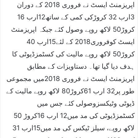
اپریزمنٹ ایسٹ نے فروری 2018 کے دوران
3ارب 32 کروڑکی کمی کے ساتھ12ارب 16
کروڑ50 لاکھ روپے وصول کئے جبکہ اپریزمنٹ
ایسٹ کوفروری2018 کے لئے15ارب 40
کروڑ50 لاکھ روپے مالیت کی کسٹمزڈیوٹی کا
ہدف دیا گیا تھا۔ دستاویزات کے مطابق
اپریزمنٹ ایسٹ نے فروری 2018میں مجموعی
طور پر32 ارب 61کروڑ80 لاکھ روپے مالیت کے
ڈیوٹی وٹیکسزوصولی کئے جس میں
کسٹمزڈیوٹی کی مد میں12 ارب 16کروڑ 50
لاکھ روپے، سیلز ٹیکس کی مد میں15ارب 31