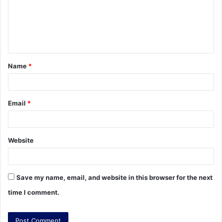
m
e
n
t
Name
*
*
Email
*
Website
Save my name, email, and website in this browser for the next
time I comment.