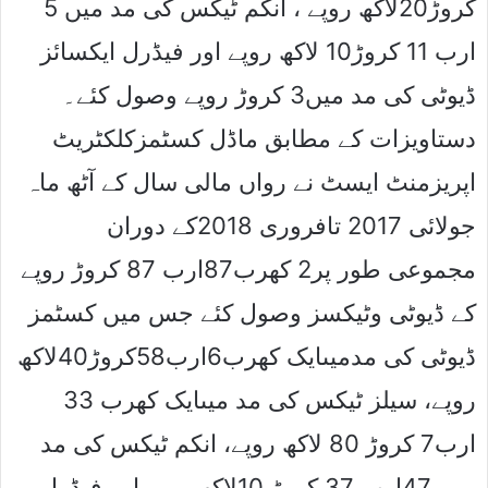
کروڑ20لاکھ روپے ، انکم ٹیکس کی مد میں 5
ارب 11 کروڑ10 لاکھ روپے اور فیڈرل ایکسائز
ڈیوٹی کی مد میں3 کروڑ روپے وصول کئے۔
دستاویزات کے مطابق ماڈل کسٹمزکلکٹریٹ
اپریزمنٹ ایسٹ نے رواں مالی سال کے آٹھ ماہ
جولائی 2017 تافروری 2018کے دوران
مجموعی طور پر2 کھرب87ارب 87 کروڑ روپے
کے ڈیوٹی وٹیکسز وصول کئے جس میں کسٹمز
ڈیوٹی کی مدمیںایک کھرب6ارب58کروڑ40لاکھ
روپے، سیلز ٹیکس کی مد میںایک کھرب 33
ارب7 کروڑ 80 لاکھ روپے، انکم ٹیکس کی مد
میں 47ارب 37 کروڑ 10لاکھ روپے اور فیڈرل