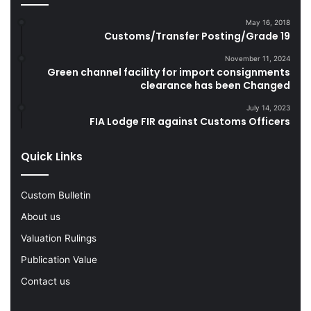
e
S
t
m
May 16, 2018
Customs/Transfer Posting/Grade 19
t
u
e
g
November 11, 2024
s
g
Green channel facility for import consignments
D
l
clearance has been Changed
u
e
July 14, 2023
r
G
FIA Lodge FIR against Customs Officers
i
o
n
o
g
d
Quick Links
F
s
Y
Custom Bulletin
2
0
About us
2
Valuation Rulings
2
-
Publication Value
2
Contact us
3