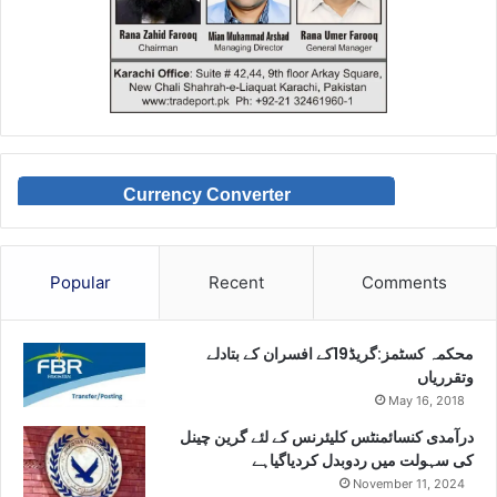
Currency Converter
Popular
Recent
Comments
محکمہ کسٹمز:گریڈ19کے افسران کے بتادلے
وتقرریاں
May 16, 2018
درآمدی کنسائمنٹس کلیئرنس کے لئے گرین چینل
کی سہولت میں ردوبدل کردیاگیاہے
November 11, 2024