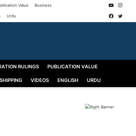
YouTube
Insta
ublication Value
Business
Faceboo
Twitt
h
Urdu
UATION RULINGS
PUBLICATION VALUE
 SHIPPING
VIDEOS
ENGLISH
URDU