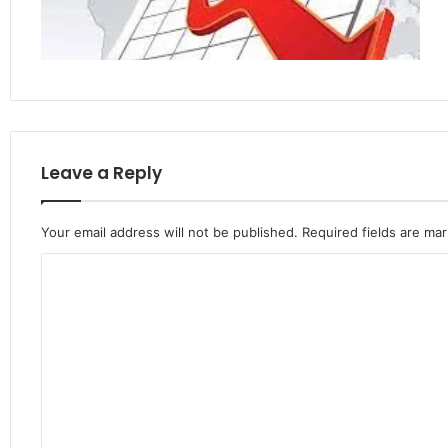
Leave a Reply
Your email address will not be published.
Required fields are ma
C
o
m
m
e
n
t