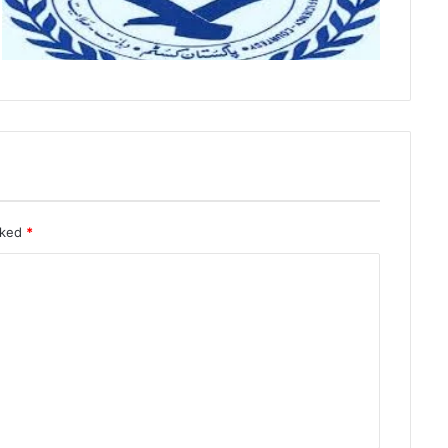
rked
*