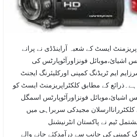
یزمنٹ ایسٹ کے شعبہ آراینڈڈی نے پرانے
کس اشیائ،موبائل فونزاورآٹوپارٹس کی
رزایم ایم ٹریڈنگ کمپنی اورکلیئرنگ ایجنٹ
ے۔ذرائع کے مطابق کلکٹراپریزمنٹ ایسٹ کو
نکس اشیائ،موبائل فونزاورآٹوپارٹس اسمگل
لکٹرراناارسلان مجیدکی سربراہی میں
شتمل ٹیم نے پاکستان انٹرنیشنل
نگ کمپنی کی جانب سے درآمدکئے جانے والے