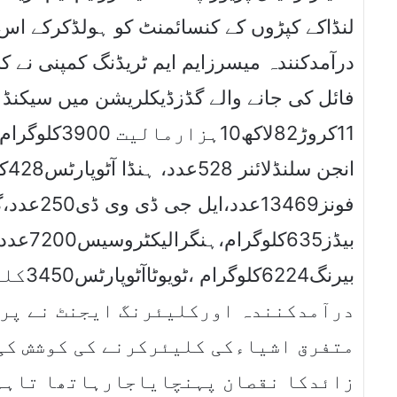
لنڈاکے کپڑوں کے کنسائمنٹ کو ہولڈکرکے اس 
درآمدکنندہ میسرزایم ایم ٹریڈنگ کمپنی نے ک
فائل کی جانے والے گڈزڈیکلریشن میں سیکنڈہن
فونز13469عدد
بیرنگ
درآمدکنندہ اورکلیئرنگ ایجنٹ نے پرا
متفرق اشیاءکی کلیئرکرنے کی کوشش کی
زائدکا نقصان پہنچایاجارہاتھا تاہم