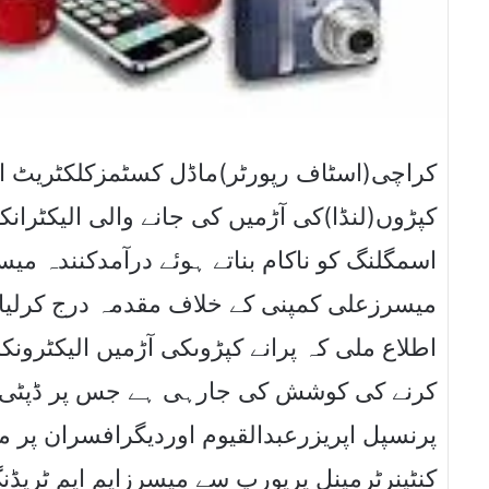
کراچی(اسٹاف رپورٹر)ماڈل کسٹمزکلکٹریٹ اپر
کپڑوں(لنڈا)کی آڑمیں کی جانے والی الیکٹران
اسمگلنگ کو ناکام بناتے ہوئے درآمدکنندہ میس
میسرزعلی کمپنی کے خلاف مقدمہ درج کرلیاہ
اطلاع ملی کہ پرانے کپڑوںکی آڑمیں الیکٹرو
کرنے کی کوشش کی جارہی ہے جس پر ڈپٹی ک
پرنسپل اپریزرعبدالقیوم اوردیگرافسران پر م
کنٹینرٹرمینل پریورپ سے میسرزایم ایم ٹریڈ