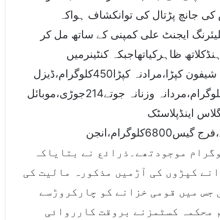
کی جانچ پڑتال کی توانکشاف ہواکہ
لیئرنگ ایجنٹ علی کمپنی کے ساتھ مل کر
ڈکلاتھ ظاہرکیاتھاجبکہ کنٹینرمیں
11کروڑ82لاکھ10ہزارمالیت 3900کلوگرام شیفون کپڑا،مرادنہ کپڑا450کلوگرام،ڈیزل
انجن سلنڈلائنر 528عدد، ہنڈا آٹوپارٹس428کلوگرام،مردانہ وزنانہ جوتے214جوڑی،موبائل
،ایل جی ڈی وی ڈی250عدد،گلاس اینڈپلاسٹک
بیڈز635کلوگرام،ہنگرالیکٹروسیس7200عدد،فرج گیس6800کلوگرام،انجن
6224کلوگرام ،ٹویوٹاآٹوپارٹس3450کلوگرام موجودتھے۔ذرائع نے بتایاکہ
نے کپڑوں کی آڑمیں مذکورہ مالیت کی
 جس میں قومی خزانے کو چارکروڑسے
 محکمہ کسٹمزنے بروقت کارروائی