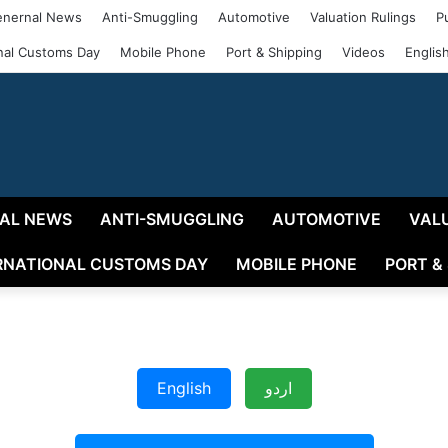
nernal News
Anti-Smuggling
Automotive
Valuation Rulings
P
onal Customs Day
Mobile Phone
Port & Shipping
Videos
Englis
AL NEWS
ANTI-SMUGGLING
AUTOMOTIVE
VAL
RNATIONAL CUSTOMS DAY
MOBILE PHONE
PORT &
English
اردو