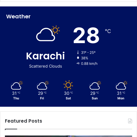
Weather
28
℃
Karachi
31º - 25º
38%
0.88 km/h
Scattered Clouds
31
29
30
29
31
℃
℃
℃
℃
℃
Thu
Fri
Sat
Sun
Mon
Featured Posts