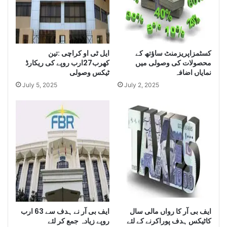
z
e
e
H
L
u
a
g
r
ایل ٹی او کراچی :تین
کسٹمزاپریزمنٹ ساﺅتھ کے
e
محصولات کی وصولی میں
کھرب27ارب روپے کی ریکارڈ
g
Q
نمایاں اضافہ
ٹیکس وصولی
e
u
Q
a
July 5, 2025
July 2, 2025
u
n
a
t
n
i
t
t
i
y
t
o
y
f
o
I
f
r
S
a
m
n
ایف بی آر کا رواں مالی سال
ایف بی آر نے ہدف سے 63 ارب
u
i
کاٹیکس ہدف پوراکرنے کے لئے
روپے زیادہ جمع کر لئے
g
D