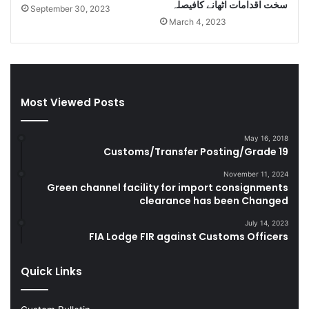
سخت اقدامات اٹھانے کافیصلہ
g
i
September 30, 2023
March 4, 2023
l
e
e
s
C
e
i
l
g
a
a
n
Most Viewed Posts
r
d
e
S
t
m
May 16, 2018
Customs/Transfer Posting/Grade 19
t
u
e
g
November 11, 2024
s
g
Green channel facility for import consignments
D
l
clearance has been Changed
u
e
July 14, 2023
r
G
FIA Lodge FIR against Customs Officers
i
o
n
o
g
d
Quick Links
F
s
Y