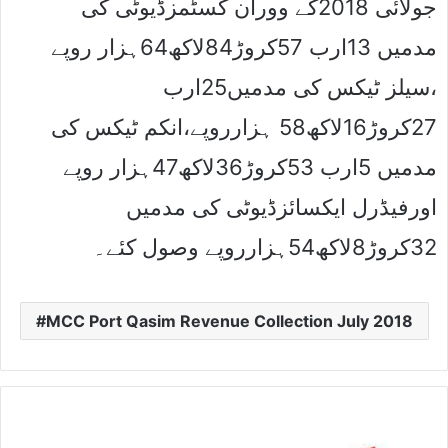
جولائی 2018کے ووران کسٹمزڈیوٹی کی
مدمیں 13ارب 57کروڑ84لاکھ64ہزار روپے
،سیلز ٹیکس کی مدمیں25ارب
27کروڑ16لاکھ58 ہزارروپے،انکم ٹیکس کی
مدمیں 5ارب 53کروڑ36لاکھ47ہزار روپے
اورفیڈرل ایکسائزڈیوٹی کی مدمیں
32کروڑ8لاکھ54ہزارروپے وصول کئے۔
MCC Port Qasim Revenue Collection July 2018