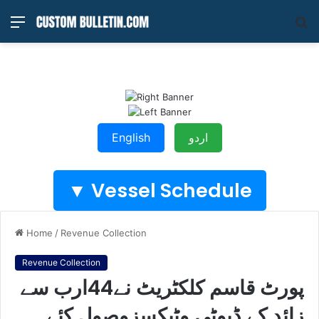
Menu
S
fo
English
اردو
Vessel Schedule ▼
Home
/
Revenue Collection
Revenue Collection
پورٹ قاسم کلکٹریٹ نے44ارب سے
زائد کے ڈیوٹی وٹیکسزوصول کئے