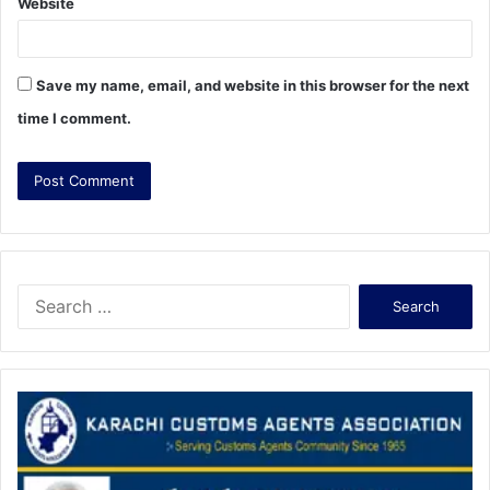
Website
Save my name, email, and website in this browser for the next
time I comment.
S
e
a
r
c
h
f
o
r