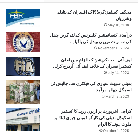
محکمہ کسٹمز:گریڈ19کے افسران کے بتادلے
وتقرریاں
May 16, 2018
درآمدی کنسائمنٹس کلیئرنس کے لئے گرین چینل
کی سہولت میں ردوبدل کردیاگیاہے
November 11, 2024
ایف آئی اے نے کرپشن کے الزام میں اعلیٰ
کسٹمزافسران کے خلاف ایف آئی آردرج کرلی
July 14, 2023
بمبئی سویٹ سپاری کی فیکٹری سے چالیس ٹن
اسمگل چھالیہ برآمد
March 8, 2023
کراچی ایئرپورٹ پر اربوں روپے کا کسٹمز
اسکینڈل، دبئی کی کارگو کمپنی جیری ڈناٹا پر
ملوث ہونے کا الزام
October 1, 2025