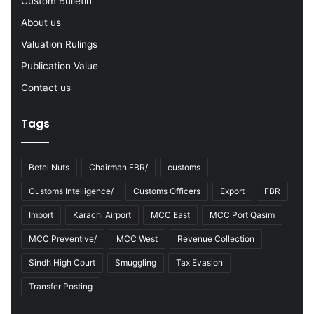
Custom Bulletin
2
0
About us
2
Valuation Rulings
2
-
Publication Value
2
Contact us
3
Tags
Betel Nuts
Chairman FBR/
customs
Customs Intelligence/
Customs Officers
Export
FBR
Import
Karachi Airport
MCC East
MCC Port Qasim
MCC Preventive/
MCC West
Revenue Collection
Sindh High Court
Smuggling
Tax Evasion
Transfer Posting