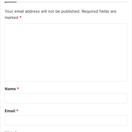
Your email address will not be published.
Required fields are
marked
*
C
o
m
m
e
n
t
Name
*
*
Email
*