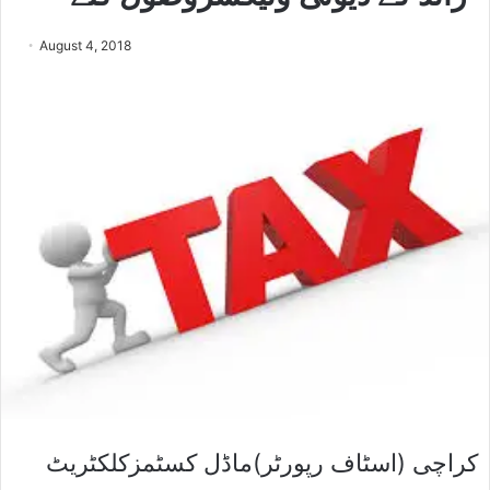
August 4, 2018
کراچی (اسٹاف رپورٹر)ماڈل کسٹمزکلکٹریٹ