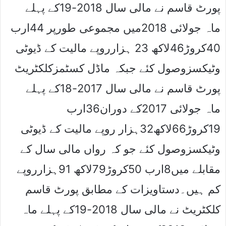
پورٹ قاسم نے مالی سال 2018-19کے پہلے
ماہ جولائی 2018میں مجموعی طورپر 44ارب
40کروڑ46لاکھ 23 ہزارروپے مالیت کے ڈیوٹی
وٹیکسزوصول کئے جبکہ ماڈل کسٹمزکلکٹریٹ
پورٹ قاسم نے مالی سال 2017-18کے پہلے
ماہ جولائی 2017کے دوران36ارب
19کروڑ66لاکھ32ہزار روپے مالیت کے ڈیوٹی
وٹیکسزوصول کئے جو کہ رواں مالی سال کے
مقابلے میں8ارب 50کروڑ79لاکھ 91ہزارروپے
کم ہیں۔دستاویزات کے مطابق پورٹ قاسم
کلکٹریٹ نے مالی سال 2018-19کے پہلے ماہ