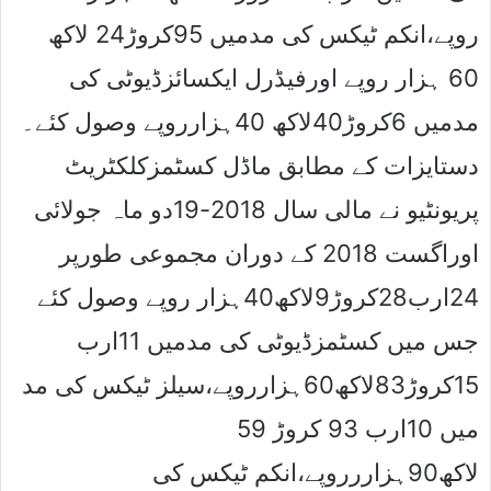
روپے،انکم ٹیکس کی مدمیں 95کروڑ24 لاکھ
60 ہزار روپے اورفیڈرل ایکسائزڈیوٹی کی
مدمیں 6کروڑ40لاکھ 40ہزارروپے وصول کئے۔
دستایزات کے مطابق ماڈل کسٹمزکلکٹریٹ
پریونٹیو نے مالی سال 2018-19دو ماہ جولائی
اوراگست 2018 کے دوران مجموعی طورپر
24ارب28کروڑ9لاکھ40ہزار روپے وصول کئے
جس میں کسٹمزڈیوٹی کی مدمیں 11ارب
15کروڑ83لاکھ60ہزارروپے،سیلز ٹیکس کی مد
میں 10ارب 93 کروڑ 59
لاکھ90ہزاررروپے،انکم ٹیکس کی