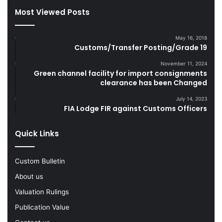
a
Most Viewed Posts
r
e
t
May 16, 2018
Customs/Transfer Posting/Grade 19
t
e
November 11, 2024
s
Green channel facility for import consignments
D
clearance has been Changed
u
July 14, 2023
r
FIA Lodge FIR against Customs Officers
i
n
g
Quick Links
F
Y
Custom Bulletin
2
0
About us
2
Valuation Rulings
2
-
Publication Value
2