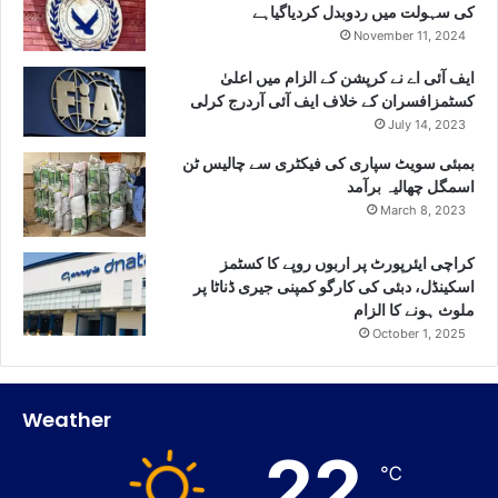
کی سہولت میں ردوبدل کردیاگیاہے
November 11, 2024
ایف آئی اے نے کرپشن کے الزام میں اعلیٰ
کسٹمزافسران کے خلاف ایف آئی آردرج کرلی
July 14, 2023
بمبئی سویٹ سپاری کی فیکٹری سے چالیس ٹن
اسمگل چھالیہ برآمد
March 8, 2023
کراچی ایئرپورٹ پر اربوں روپے کا کسٹمز
اسکینڈل، دبئی کی کارگو کمپنی جیری ڈناٹا پر
ملوث ہونے کا الزام
October 1, 2025
Weather
22
℃