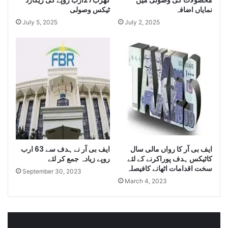
نمایاں اضافہ
ٹیکس وصولی
e
Q
July 5, 2025
July 2, 2025
u
a
n
t
i
t
y
o
f
S
m
ایف بی آر کا رواں مالی سال
ایف بی آر نے ہدف سے 63 ارب
u
کاٹیکس ہدف پوراکرنے کے لئے
روپے زیادہ جمع کر لئے
g
سخت اقدامات اٹھانے کافیصلہ
g
September 30, 2023
March 4, 2023
l
e
C
i
g