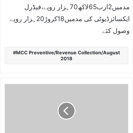
مدمیں2ارب65لاکھ70ہزار روپے،فیڈرل
ایکسائزڈیوٹی کی مدمیں18کروڑ20ہزار روپے
وصول کئے
MCC Preventive/Revenue Collection/August
2018