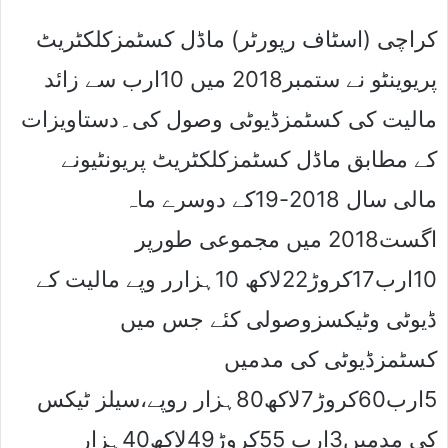
کراچی (اسٹاف رپورٹر) ماڈل کسٹمزکلکٹریٹ
پریوینٹو نے ستمبر2018 میں 10ارب سے زائد
مالیت کی کسٹمزڈیوٹی وصول کی۔دستاویزات
کے مطابق ماڈل کسٹمزکلکٹریٹ پریونٹیونے
مالی سال 2018-19کے دوسرے ماہ
اگست2018 میں مجموعی طورپر
10ارب17کروڑ22لاکھ 10ہزارر وپے مالیت کے
ڈیوٹی وٹیکسزوصولی کئے جس میں
کسٹمزڈیوٹی کی مدمیں
5ارب60کروڑ7لاکھ80ہزار روپے،سیلز ٹیکس
کی مدمیں3ارب 55کروڑ49لاکھ40ہزار