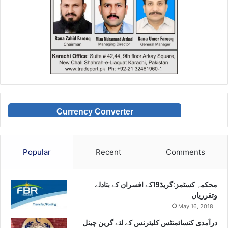
Currency Converter
Popular
Recent
Comments
محکمہ کسٹمز:گریڈ19کے افسران کے بتادلے
وتقرریاں
May 16, 2018
درآمدی کنسائمنٹس کلیئرنس کے لئے گرین چینل