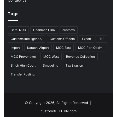
Contact us
3
Tags
Betel Nuts
Chairman FBR/
customs
Customs Intelligence/
Customs Officers
Export
FBR
Import
Karachi Airport
MCC East
MCC Port Qasim
MCC Preventive/
MCC West
Revenue Collection
Sindh High Court
Smuggling
Tax Evasion
Transfer Posting
© Copyright 2026, All Rights Reserved |
customBULLETIN.com