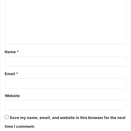
o
m
m
e
n
t
Name
*
*
Email
*
Website
Save my name, email, and website in this browser for the next
time I comment.