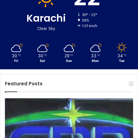
Karachi
30º - 22º
56%
1.01 km/h
Clear Sky
30
30
29
33
34
℃
℃
℃
℃
℃
Fri
Sat
Sun
Mon
Tue
Featured Posts
C
u
s
t
o
m