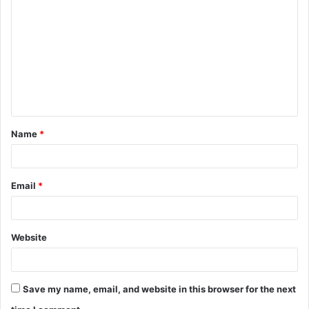
o
m
m
e
n
t
Name
*
*
Email
*
Website
Save my name, email, and website in this browser for the next