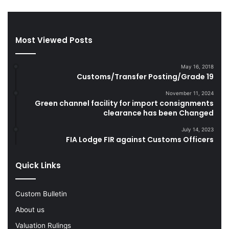
g
a
a
n
r
d
e
S
Most Viewed Posts
t
m
t
u
May 16, 2018
e
g
Customs/Transfer Posting/Grade 19
s
g
D
l
November 11, 2024
u
e
Green channel facility for import consignments
r
clearance has been Changed
G
i
o
July 14, 2023
n
o
FIA Lodge FIR against Customs Officers
g
d
F
s
Quick Links
Y
2
0
Custom Bulletin
2
2
About us
-
Valuation Rulings