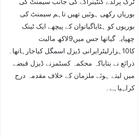
ٹرک پرلدے کنٹینرآگے کی جانب سیمنٹ کی
بوریاں رکھی ہوئیں تھیں تاہم سیمنٹ کی
بوریوں کو ہٹایاگیاتوان کے پیچھے ایک ٹینک
چھپایہ گیاتھا جس میں9لاکھ مالیت
کا10ہزارلیٹرایرانی ڈیزل اسمگل کیاجارہاتھا۔
ذرائع نے بتایاکہ محکمہ کسٹمزنے ڈیزل قبضے
میں لیتے ہوئے ملزمان کے خلاف مقدمہ درج
کرلہیاہے۔