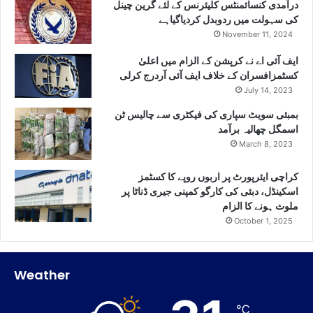
درآمدی کنسائمنٹس کلیئرنس کے لئے گرین چینل
کی سہولت میں ردوبدل کردیاگیاہے
November 11, 2024
ایف آئی اے نے کرپشن کے الزام میں اعلیٰ
کسٹمزافسران کے خلاف ایف آئی آردرج کرلی
July 14, 2023
بمبئی سویٹ سپاری کی فیکٹری سے چالیس ٹن
اسمگل چھالیہ برآمد
March 8, 2023
کراچی ایئرپورٹ پر اربوں روپے کا کسٹمز
اسکینڈل، دبئی کی کارگو کمپنی جیری ڈناٹا پر
ملوث ہونے کا الزام
October 1, 2025
Weather
℃