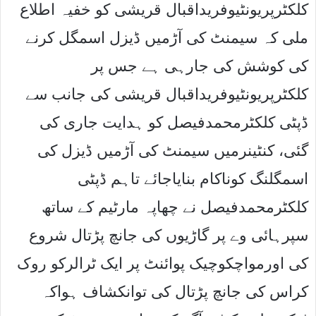
کلکٹرپریونٹیوفریداقبال قریشی کو خفیہ اطلاع
ملی کہ سیمنٹ کی آڑمیں ڈیزل اسمگل کرنے
کی کوشش کی جارہی ہے جس پر
کلکٹرپریونٹیوفریداقبال قریشی کی جانب سے
ڈپٹی کلکٹرمحمدفیصل کو ہدایت جاری کی
گئی، کنٹینرمیں سیمنٹ کی آڑمیں ڈیزل کی
اسمگلنگ کوناکام بنایاجائے تاہم ڈپٹی
کلکٹرمحمدفیصل نے چھاپہ مارٹیم کے ساتھ
سپرہائی وے پر گاڑیوں کی جانچ پڑتال شروع
کی اورمواچکوچیک پوائنٹ پر ایک ٹرالرکو روک
کراس کی جانچ پڑتال کی توانکشاف ہواکہ