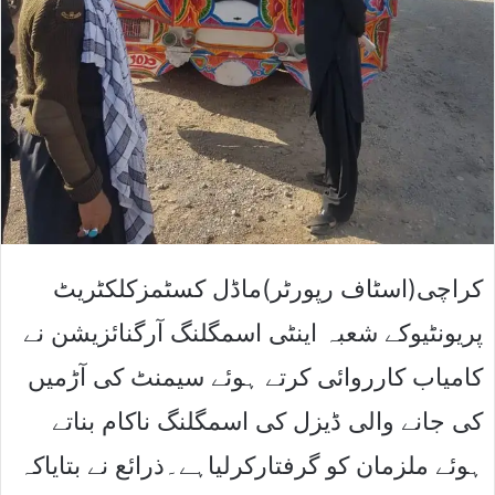
کراچی(اسٹاف رپورٹر)ماڈل کسٹمزکلکٹریٹ
پریونٹیوکے شعبہ اینٹی اسمگلنگ آرگنائزیشن نے
کامیاب کارروائی کرتے ہوئے سیمنٹ کی آڑمیں
کی جانے والی ڈیزل کی اسمگلنگ ناکام بناتے
ہوئے ملزمان کو گرفتارکرلیاہے۔ذرائع نے بتایاکہ