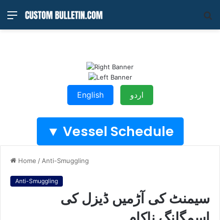
Menu
S
fo
English
اردو
Vessel Schedule ▼
Home
/
Anti-Smuggling
Anti-Smuggling
سیمنٹ کی آڑمیں ڈیزل کی
اسمگلنگ ناکام