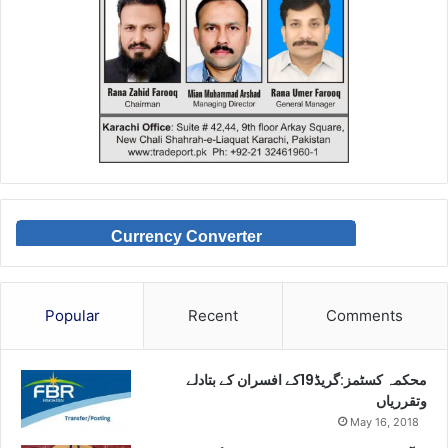
Currency Converter
Popular
Recent
Comments
محکمہ کسٹمز:گریڈ19کے افسران کے بتادلے
وتقرریاں
May 16, 2018