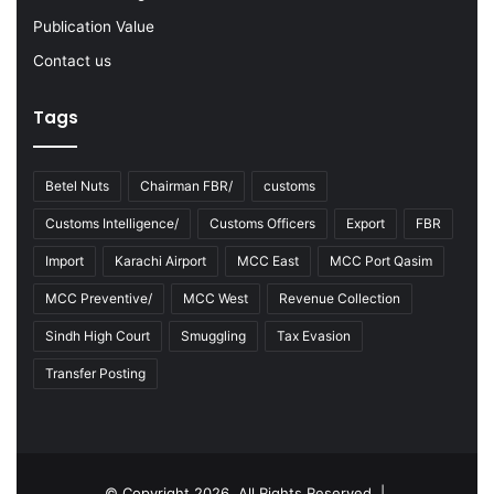
2
3
Publication Value
Contact us
Tags
Betel Nuts
Chairman FBR/
customs
Customs Intelligence/
Customs Officers
Export
FBR
Import
Karachi Airport
MCC East
MCC Port Qasim
MCC Preventive/
MCC West
Revenue Collection
Sindh High Court
Smuggling
Tax Evasion
Transfer Posting
© Copyright 2026, All Rights Reserved |