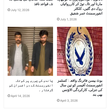
مارنا اور تالے توڑ کر کارروائیاں
نئے قواعد نافذ
g
Q
روک دی گئیں، کلکٹر
e
u
July 12, 2026
انفورسمنٹ عمر شفیق
Q
a
u
July 1, 2026
n
a
t
n
i
t
t
i
y
t
o
y
f
o
I
f
r
S
a
m
n
u
i
بوٹ بیسن فائرنگ واقعہ: کسٹمز
چاندی کی چوری پر کوئٹہ
g
D
انفورسمنٹ آفیسر کو تین سال
انفورسمنٹ کے دو افسران کو
g
i
کی تنزلی، کارکردگی الاﺅنس
گرفتار ۔
l
e
بھی بند
April 14, 2026
e
s
April 3, 2026
C
e
i
l