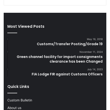
i
l
g
a
a
n
r
d
e
S
Most Viewed Posts
t
m
t
u
May 16, 2018
e
g
Customs/Transfer Posting/Grade 19
s
g
D
l
November 11, 2024
u
e
Green channel facility for import consignments
r
clearance has been Changed
G
i
o
July 14, 2023
n
o
FIA Lodge FIR against Customs Officers
g
d
F
s
Quick Links
Y
2
0
Custom Bulletin
2
2
About us