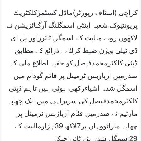
کراچی (اسٹاف رپورٹر)ماڈل کسٹمزکلکٹریٹ
پریونٹیوکے شعبہ اینٹی اسمگلنگ آرگنائزیشن نے
لاکھوں روپے مالیت کے اسمگل ٹائرزاورایل ای
ڈی ٹیلی ویژن ضبط کرلئے ۔ذرائع کے مطابق
ڈپٹی کلکٹرمحمدفیصل کو خفیہ اطلاع ملی کہ
صدرمیں اربازبس ٹرمینل پر قائم گودام میں
اسمگل شدہ اشیاءرکھی ہوئی ہیں تاہم ڈپٹی
کلکٹرمحمدفیصل کی سربراہی میں ایک چھاپہ
مارٹیم نے صدرمیں قئام اربازبس ٹرمینل پر
چھاپہ ماراتووہاں پر7لاکھ 39ہزارمالیت کے
29اسمگل شدہ نئے ٹائرزجبکہ