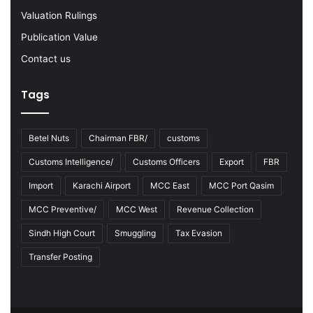
-
Valuation Rulings
2
3
Publication Value
Contact us
Tags
Betel Nuts
Chairman FBR/
customs
Customs Intelligence/
Customs Officers
Export
FBR
Import
Karachi Airport
MCC East
MCC Port Qasim
MCC Preventive/
MCC West
Revenue Collection
Sindh High Court
Smuggling
Tax Evasion
Transfer Posting