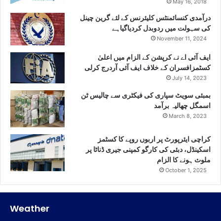
May 16, 2018
درآمدی کنسائمنٹس کلیئرنس کے لئے گرین چینل
کی سہولت میں ردوبدل کردیاگیاہے
November 11, 2024
ایف آئی اے نے کرپشن کے الزام میں اعلیٰ
کسٹمزافسران کے خلاف ایف آئی آردرج کرلی
July 14, 2023
بمبئی سویٹ سپاری کی فیکٹری سے چالیس ٹن
اسمگل چھالیہ برآمد
March 8, 2023
کراچی ایئرپورٹ پر اربوں روپے کا کسٹمز
اسکینڈل، دبئی کی کارگو کمپنی جیری ڈناٹا پر
ملوث ہونے کا الزام
October 1, 2025
Weather