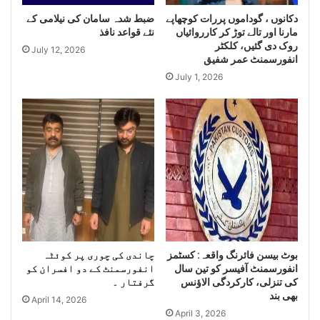
a
g
r
ضبط شدہ سامان کی نیلامی کے
دکانوں ، گوداموں پررات کوچھاپے
e
مارنا اور تالے توڑ کر کارروائیاں
نئے قواعد نافذ
g
Q
روک دی گئیں، کلکٹر
e
u
July 12, 2026
انفورسمنٹ عمر شفیق
Q
a
u
July 1, 2026
n
a
t
n
i
t
t
i
y
t
o
y
f
o
I
f
r
S
a
m
n
u
i
بوٹ بیسن فائرنگ واقعہ: کسٹمز
چاندی کی چوری پر کوئٹہ
g
D
انفورسمنٹ آفیسر کو تین سال
انفورسمنٹ کے دو افسران کو
g
i
کی تنزلی، کارکردگی الاﺅنس
گرفتار ۔
l
e
بھی بند
April 14, 2026
e
s
April 3, 2026
C
e