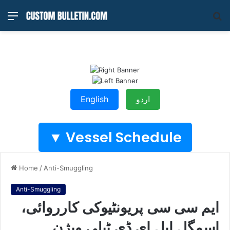
Menu
S
fo
English
اردو
Vessel Schedule ▼
Home
/
Anti-Smuggling
Anti-Smuggling
ایم سی سی پریونٹیوکی کارروائی،
اسمگل ایل ای ڈی ٹیلی ویژن