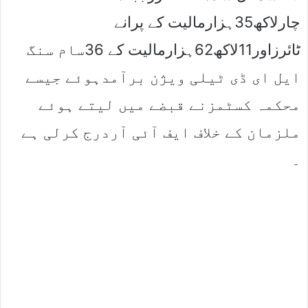
چارلاکھ35ہزارمالیت کے پرانے
ٹائرزاور11لاکھ62ہزارمالیت کے 36سام سنگ
ایل ای ڈی ٹیلی ویژن برآمدہوئے جیسے
محکمہ کسٹمزنے قبضے میں لیتے ہوئے
ملزمان کے خلاف ایف آئی آردرج کرلی ہے
۔