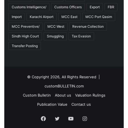
Customs Intelligence/
Customs Officers
Export
FBR
Import
Karachi Airport
MCC East
MCC Port Qasim
MCC Preventive/
MCC West
Revenue Collection
Sindh High Court
Smuggling
Tax Evasion
Transfer Posting
© Copyright 2026, All Rights Reserved |
customBULLETIN.com
Custom Bulletin
About us
Valuation Rulings
Publication Value
Contact us
F
T
Y
I