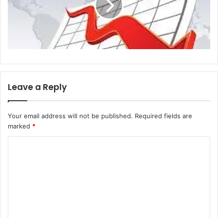
Leave a Reply
Your email address will not be published.
Required fields are
marked
*
C
o
m
m
e
n