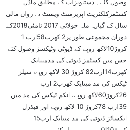
وصول کئے۔ دستاویزات کے مطابق ماڈل
کسٹمزکلکٹریٹ اپریزمنٹ ویسٹ نے رواں مالی
سال کے گیارہ ماہ جولائی 2017 تامئی2018کے
دوران مجموعی طور پر2 کھرب58ارب 1
کروڑ10لاکھ روپے کے ڈیوٹی وٹیکسز وصول کئے
جس میں کسٹمز ڈیوٹی کی مدمیںایک
کھرب14ارب82 کروڑ 30 لاکھ روپے، سیلز
ٹیکس کی مد میںایک کھرب2 ارب
26کروڑ60لاکھ روپے، انکم ٹیکس کی مد میں
39ارب 78کروڑ 10 لاکھ روپے اور فیڈرل
ایکسائز ڈیوٹی کی مد میںایک ارب15
کروڑ10لاکھ روپے وصول کئے۔