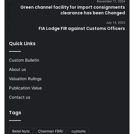
November 11, 2024
s
Green channel facility for import consignments
D
clearance has been Changed
u
July 14, 2023
r
FIA Lodge FIR against Customs Officers
i
n
g
Quick Links
F
Y
Custom Bulletin
2
0
About us
2
Valuation Rulings
2
-
Publication Value
2
Contact us
3
Tags
Betel Nuts
Chairman FBR/
customs