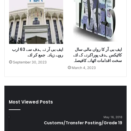
t
i
t
y
o
f
S
m
ایف بی آر کا رواں مالی سال
ایف بی آر نے ہدف سے 63 ارب
u
کاٹیکس ہدف پوراکرنے کے لئے
روپے زیادہ جمع کر لئے
g
سخت اقدامات اٹھانے کافیصلہ
g
September 30, 2023
March 4, 2023
l
e
C
i
g
a
Most Viewed Posts
r
e
t
May 16, 2018
Customs/Transfer Posting/Grade 19
t
e