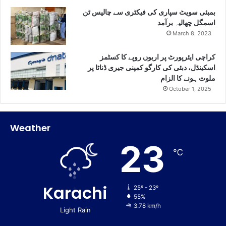
بمبئی سویٹ سپاری کی فیکٹری سے چالیس ٹن
اسمگل چھالیہ برآمد
March 8, 2023
کراچی ایئرپورٹ پر اربوں روپے کا کسٹمز
اسکینڈل، دبئی کی کارگو کمپنی جیری ڈناٹا پر
ملوث ہونے کا الزام
October 1, 2025
Weather
23
℃
Karachi
25º - 23º
55%
3.78 km/h
Light Rain