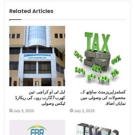
l
i
Related Articles
g
e
n
c
e
S
e
i
z
e
L
a
r
ایل ٹی او کراچی :تین
کسٹمزاپریزمنٹ ساﺅتھ کے
محصولات کی وصولی میں
کھرب27ارب روپے کی ریکارڈ
g
نمایاں اضافہ
ٹیکس وصولی
e
Q
July 5, 2025
July 2, 2025
u
a
n