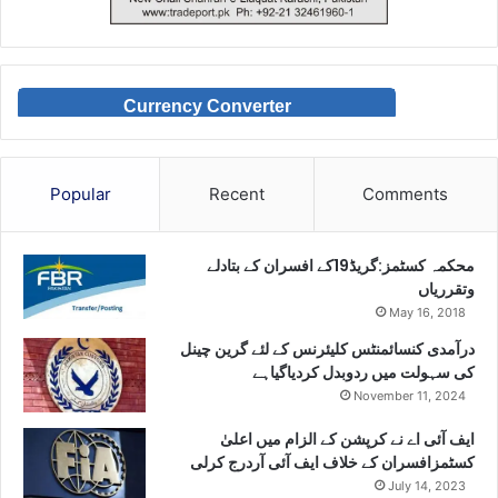
Currency Converter
Popular
Recent
Comments
محکمہ کسٹمز:گریڈ19کے افسران کے بتادلے
وتقرریاں
May 16, 2018
درآمدی کنسائمنٹس کلیئرنس کے لئے گرین چینل
کی سہولت میں ردوبدل کردیاگیاہے
November 11, 2024
ایف آئی اے نے کرپشن کے الزام میں اعلیٰ
کسٹمزافسران کے خلاف ایف آئی آردرج کرلی
July 14, 2023