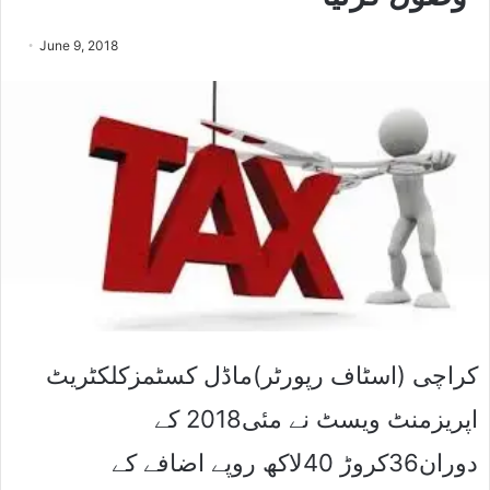
June 9, 2018
کراچی (اسٹاف رپورٹر)ماڈل کسٹمزکلکٹریٹ
اپریزمنٹ ویسٹ نے مئی2018 کے
دوران36کروڑ 40لاکھ روپے اضافے کے