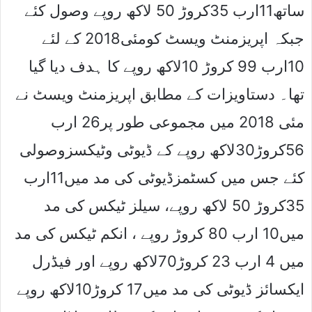
ساتھ11ارب 35کروڑ 50 لاکھ روپے وصول کئے
جبکہ اپریزمنٹ ویسٹ کومئی2018 کے لئے
10ارب 99 کروڑ 10لاکھ روپے کا ہدف دیا گیا
تھا۔ دستاویزات کے مطابق اپریزمنٹ ویسٹ نے
مئی 2018 میں مجموعی طور پر26 ارب
56کروڑ30لاکھ روپے کے ڈیوٹی وٹیکسزوصولی
کئے جس میں کسٹمزڈیوٹی کی مد میں11ارب
35کروڑ 50 لاکھ روپے، سیلز ٹیکس کی مد
میں10 ارب 80 کروڑ روپے ، انکم ٹیکس کی مد
میں 4 ارب 23 کروڑ70لاکھ روپے اور فیڈرل
ایکسائز ڈیوٹی کی مد میں17 کروڑ10لاکھ روپے