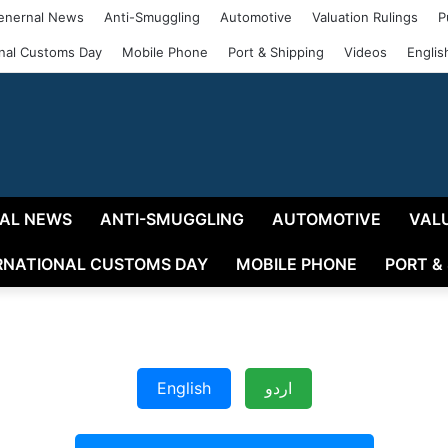
enernal News
Anti-Smuggling
Automotive
Valuation Rulings
P
onal Customs Day
Mobile Phone
Port & Shipping
Videos
Englis
AL NEWS
ANTI-SMUGGLING
AUTOMOTIVE
VAL
RNATIONAL CUSTOMS DAY
MOBILE PHONE
PORT &
اردو
English