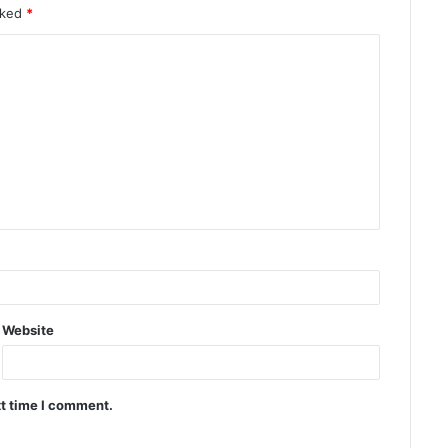
rked
*
Website
xt time I comment.