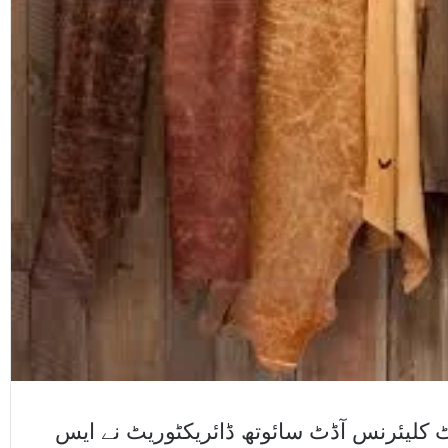
 کلیئرنس آڈٹ سائوتھ ڈائریکٹوریٹ نے ایس