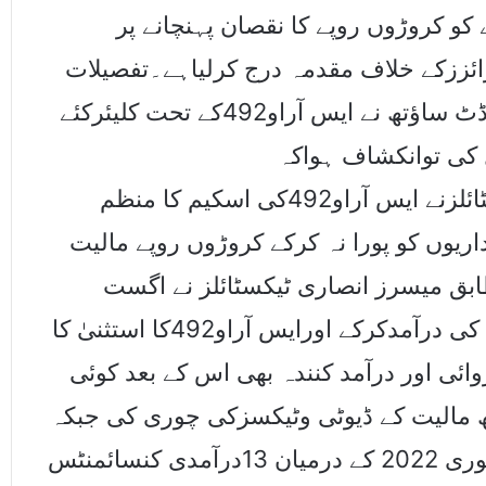
انے کو کروڑوں روپے کا نقصان پہنچانے پر
ائززکے خلاف مقدمہ درج کرلیاہے۔تفصیلات
کے مطابق ڈائریکٹوریٹ آف پوسٹ کلیئرنس آڈٹ ساﺅتھ نے ایس آراو492کے تحت کلیئرکئے
 کی توانکشاف ہواکہ
میسرزاقراءانٹرپرائززاورمیسرزانصاری ٹیکسٹائلزنے ایس آراو492کی اسکیم کا منظم
یوں کو پورا نہ کرکے کروڑوں روپے مالیت
بق میسرز انصاری ٹیکسٹائلز نے اگست
2019 میں دودرآمدی جی ڈیز کے تحت فیبرک کی درآمدکرکے اورایس آراو492کا استثنیٰ کا
ائی اور درآمد کنندہ بھی اس کے بعد کوئی
ت کرنے میں ناکام رہااور11کروڑ48لاکھ مالیت کے ڈیوٹی وٹیکسزکی چوری کی جبکہ
میسرز اقرا انٹرپٹائزز نے اگست 2020 اور جنوری 2022 کے درمیان 13درآمدی کنسائمنٹس