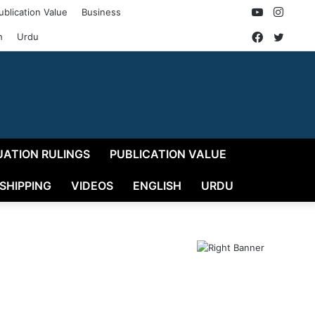
YouTube
Insta
ublication Value
Business
Faceboo
Twitt
h
Urdu
UATION RULINGS
PUBLICATION VALUE
 SHIPPING
VIDEOS
ENGLISH
URDU