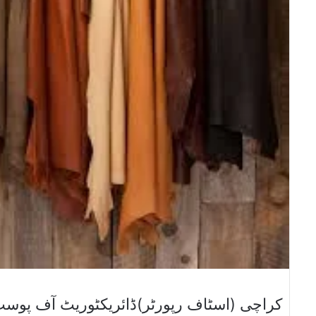
کراچی (اسٹاف رپورٹر)ڈائریکٹوریٹ آف پوسٹ