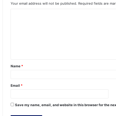
Your email address will not be published.
Required fields are ma
C
o
m
m
e
n
t
Name
*
*
Email
*
Save my name, email, and website in this browser for the ne