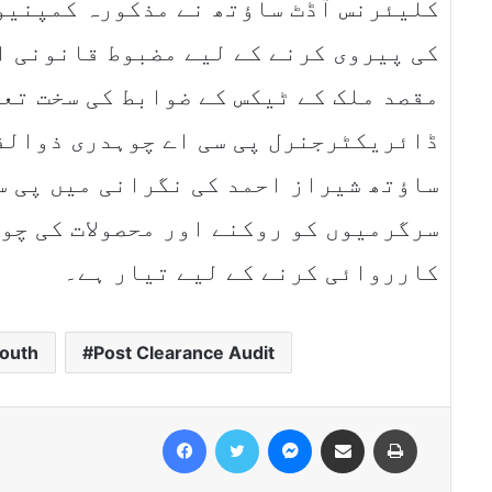
کلیئرنس آڈٹ ساﺅتھ نے مذکورہ کمپنیوں
کی پیروی کرنے کے لیے مضبوط قانونی ا
مقصد ملک کے ٹیکس کے ضوابط کی سخت تع
ڈائریکٹرجنرل پی سی اے چوہدری ذوالف
ساﺅتھ شیراز احمد کی نگرانی میں پی سی
سرگرمیوں کو روکنے اور محصولات کی چو
کارروائی کرنے کے لیے تیار ہے۔
outh
Post Clearance Audit
Facebook
Twitter
Messenger
Share via Email
Print