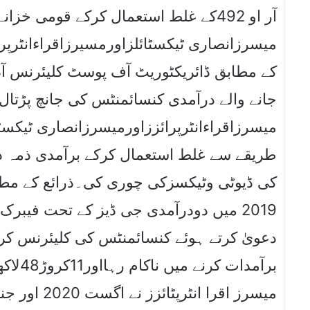
آر او 492کے غلط استعمال کرکے قومی خز
میسرزانصاری ٹیکسٹائلزاورمسیرزاقراءانٹرپر
جانے والے درآمدی کنسائمنٹس کی جانچ پڑتال
طریقے سے غلط استعمال کرکے برآمدی ذمہ دار
کی ڈیوٹی وٹیکسزکی چوری کی۔ذرائع کے مطا
دعویٰ کرتے ہوئے کنسائمنٹس کی کلیئرنس کرو
برآمدا