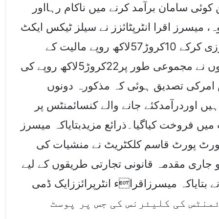
کوئی سامان برآمد کرنے میں ناکام رہااور
 کے علاوہ، میسرز اقرا انٹرپٹائزز نے سیلز ٹیکس ایکٹ
کے 8ویں اور 12ویں شیڈول کی بھی خلاف ورزی کرکے 10کروڑ57لاکھ روپے مالیت کے
ڈیوٹی وٹیکسزکی چوری کی اور دونوں مجرموں نے مجموعی طور پر22کروڑ5لاکھ روپے کی
س امرکی تصدیق ہوئی کہ مذکورہ دونوں
ہیں اوردرآمدکئے جانے والے کنسائمنٹس پر
یں فروخت کیاگیا۔ذرائع مزیدبتایاکہ میسرز
میں کسٹمز ایکسپورٹ پورٹ قاسم کلکٹریٹ نے منشیات کی
 جاری مقدمہ قانونی تجارتی طریقوں کے لیے
نے بتایاکہ میسرزاقراء انٹرپرائززایک ڈمی
آراو492کے تحت کنسائمنٹس کی کلیئرنس کی جس پر پوسٹ