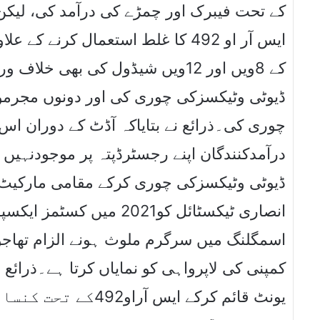
کے تحت فیبرک اور چمڑے کی درآمد کی، لیکن 
ایس آر او 492 کا غلط استعمال کرنے
چوری کی۔ذرائع نے بتایاکہ آڈٹ کے دوران ا
درآمدکنندگان اپنے رجسٹرڈپتہ پر موجودنہیں 
ڈیوٹی وٹیکسزکی چوری کرکے مقامی مارکیٹ م
انصاری ٹیکسٹائل کو2021 
اسمگلنگ میں سرگرم ملوث ہونے الزام تھاجو
کمپنی کی لاپرواہی کو نمایاں کرتا ہے۔ذرائع 
یونٹ قائم کرکے ایس 