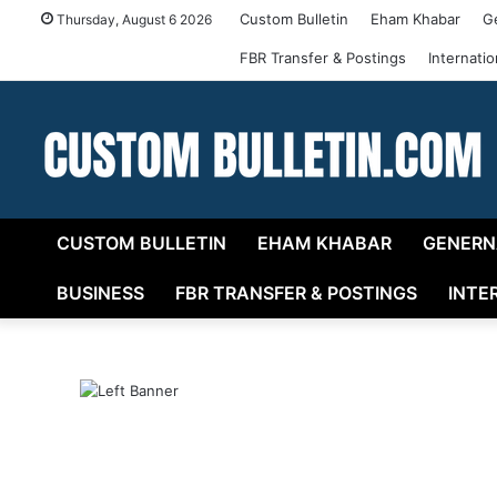
Custom Bulletin
Eham Khabar
G
Thursday, August 6 2026
FBR Transfer & Postings
Internati
CUSTOM BULLETIN
EHAM KHABAR
GENERN
BUSINESS
FBR TRANSFER & POSTINGS
INTE