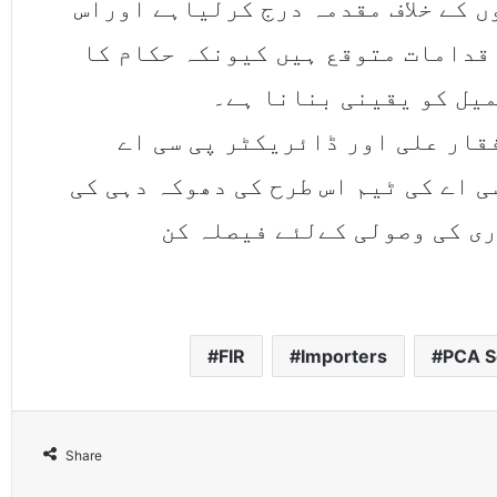
 کے خلاف مقدمہ درج کرلیاہے اوراس
قدامات متوقع ہیں کیونکہ حکام کا
میل کو یقینی بنانا ہے۔
قار علی اور ڈائریکٹر پی سی اے
 اے کی ٹیم اس طرح کی دھوکہ دہی کی
ری کی وصولی کےلئے فیصلہ کن
FIR
Importers
PCA S
Share