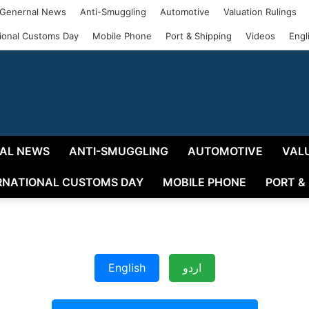
Genernal News
Anti-Smuggling
Automotive
Valuation Rulings
tional Customs Day
Mobile Phone
Port & Shipping
Videos
Engl
AL NEWS
ANTI-SMUGGLING
AUTOMOTIVE
VAL
RNATIONAL CUSTOMS DAY
MOBILE PHONE
PORT &
English
اردو