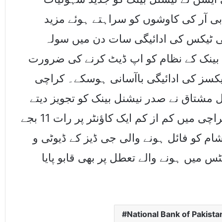
 بی آر کی کاوشوں کو سراہتے ہوئے مزید
ٹی ٹیکس کی ادائیگی سات دن میں سولہ
نل بینک کے نظام کو اپ ڈیٹ کرنے کی ضرورت
ی ٹیکسز کی ادائیگی باآسانی ہوسکے۔ کراچی
شتاق نے صدر نیشنل بینک کو تجویز دیتے
ہوئے کہا کہ اگر نیشنل بینک کسٹمز ہاﺅس کراچی میں کم از کم ایک کاﺅنٹر پر رات 11 بجے
ام کو فائل ہونے والی جی ڈیز کے ڈیوٹی و
میں ہونے والے تعطل پر بھی قابو پایا
National Bank of Pakist