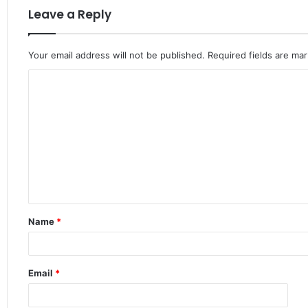
Leave a Reply
Your email address will not be published.
Required fields are ma
C
o
m
m
e
n
t
Name
*
*
Email
*