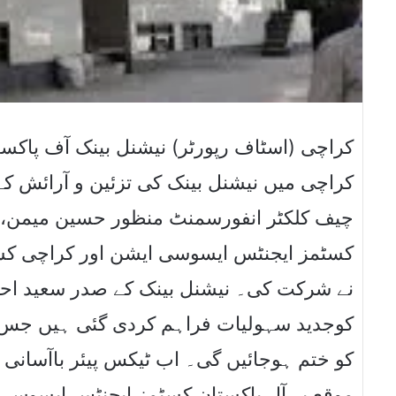
کراچی (اسٹاف رپورٹر) نیشنل بینک آف پاکس
کراچی میں نیشنل بینک کی تزئین و آرائش کے 
چیف کلکٹر انفورسمنٹ منظور حسین میمن، چ
کسٹمز ایجنٹس ایسوسی ایشن اور کراچی کس
نے شرکت کی۔ نیشنل بینک کے صدر سعید احمد
کوجدید سہولیات فراہم کردی گئی ہیں جس
کو ختم ہوجائیں گی۔ اب ٹیکس پیئر باآسانی 
موقع پر آل پاکستان کسٹمز ایجنٹس ایسوسی 