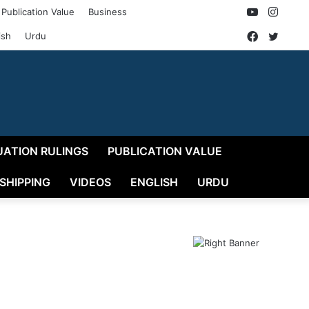
YouTube
Insta
Publication Value
Business
Faceboo
Twitt
ish
Urdu
UATION RULINGS
PUBLICATION VALUE
 SHIPPING
VIDEOS
ENGLISH
URDU