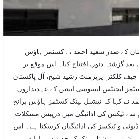
تان کے صدر سعید احمد نے کسٹمز ہاﺅس
بعد گزشتہ دنوں افتتاح کیا۔ اس موقع پر
یف کلکٹر اپریزمنٹ رشید شیخ، آل پاکستان
ٹمز ایجنٹس ایسوسی ایشن کے عہدیداروں
 نے کہا کہ نیشنل بینک کسٹمز ہاﺅس برانچ
 سے ٹیکس کی ادائیگی میں درپیش مشکلات
ڈیوٹی و ٹیکسز کی ادائیگیاں کرسکتا ہے۔ اس
ایشن نے نیشنل بینک کو جدید سہولیات