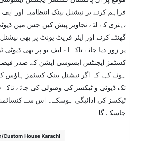
فراہم کرنے پر نیشنل بینک انتظامیہ اور ایف
بہتری کے لئے تجاویز پیش کیں جس میں ڈیو
گھنٹے کرنے اور ایئر فریٹ یونٹ پر بھی نیش
پر زور دیا جائے تاکہ اے ایف یو پر بھی ڈیوٹ
کسٹمز ایجنٹس ایسوسی ایشن کے صدر فیصل م
تک ڈیوٹی و ٹیکسز کی وصولی کی جائے تاکہ ش
ٹیکسز کی ادائیگی ہوسکے۔ اس سے کنسائمنٹس 
جاسکے گا۔
an/Custom House Karachi