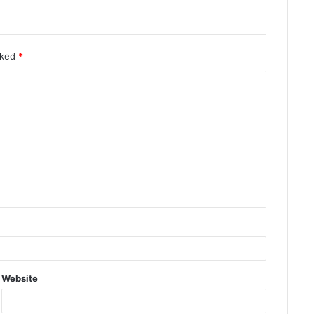
rked
*
Website