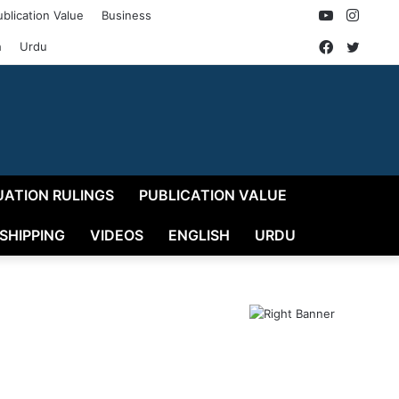
YouTube
Insta
ublication Value
Business
Faceboo
Twitt
h
Urdu
UATION RULINGS
PUBLICATION VALUE
 SHIPPING
VIDEOS
ENGLISH
URDU