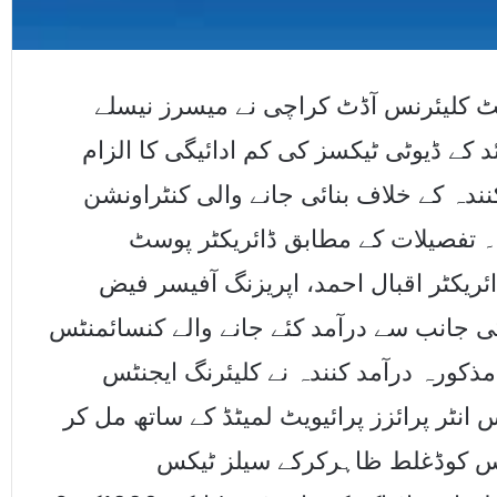
ٹ کلیئرنس آڈٹ کراچی نے میسرز نیسلے
 88لاکھ روپے سے زائد کے ڈیوٹی ٹیکسز کی کم ادائیگی کا الزام
کنندہ کے خلاف بنائی جانے والی کنٹراونشن
 تفصیلات کے مطابق ڈائریکٹر پوسٹ
ریکٹر اقبال احمد، اپریزنگ آفیسر فیض
کی جانب سے درآمد کئے جانے والے کنسائمنٹس
مذکورہ درآمد کنندہ نے کلیئرنگ ایجنٹس
میسرزاے اے ایس انٹر پرائزز پرائیویٹ لمیٹڈ کے ساتھ مل کر (Peac
ایس کوڈغلط ظاہرکرکے سیلز ٹیکس