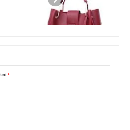
rked
*