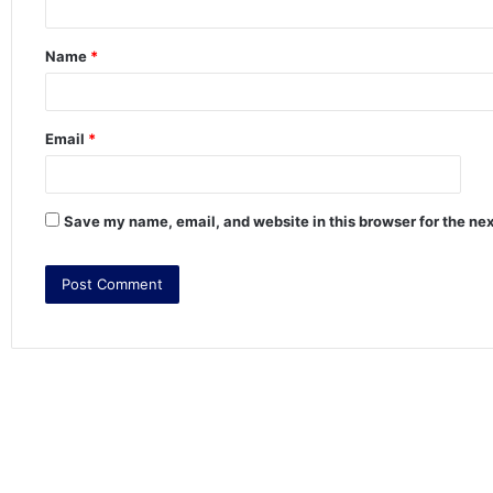
t
Name
*
*
Email
*
Save my name, email, and website in this browser for the ne