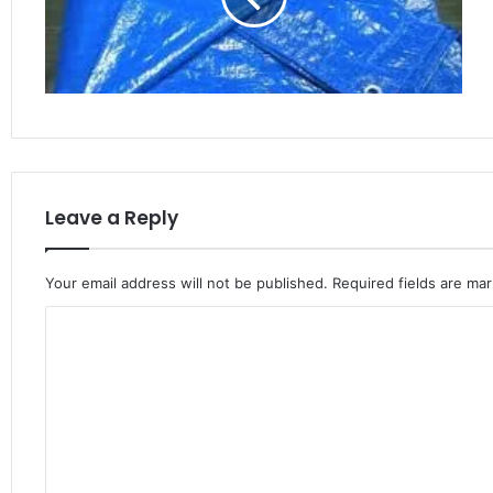
Leave a Reply
Your email address will not be published.
Required fields are ma
C
o
m
m
e
n