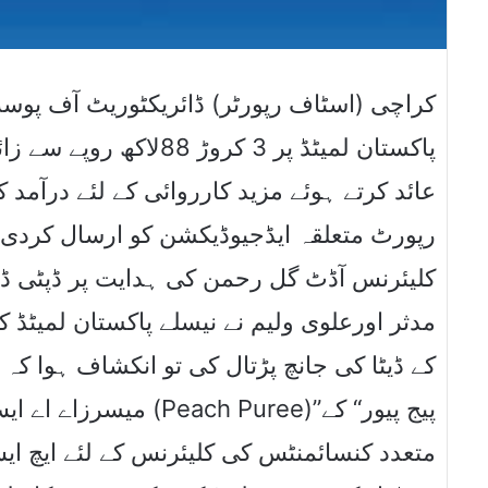
کراچی (اسٹاف رپورٹر) ڈائریکٹوریٹ آف پوس
پاکستان لمیٹڈ پر 3 کروڑ
عائد کرتے ہوئے مزید کارروائی کے لئے درآمد 
رپورٹ متعلقہ ایڈجیوڈیکشن کو ارسال کردی۔
کلیئرنس آڈٹ گل رحمن کی ہدایت پر ڈپٹی ڈائ
مدثر اورعلوی ولیم نے نیسلے پاکستان لمیٹڈ 
کے ڈیٹا کی جانچ پڑتال کی تو انکشاف ہوا کہ 
h Puree)”پیج پیور“ کے
متعدد کنسائمنٹس کی کلیئرنس کے لئے ایچ 