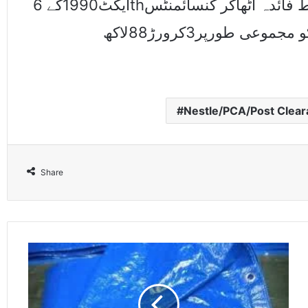
ایکٹ1990کے 6thشیڈول کے تحت سیلز ٹیکس کی چھوٹ کا غلط فائدہ اٹھاکر کنسائمنٹس
کی کلیئرنس کی گئی جس سے قومی خزانے کو مجموعی طورپر3کرورڑ88لاکھ
Nestle/PCA/Post Clear
Share