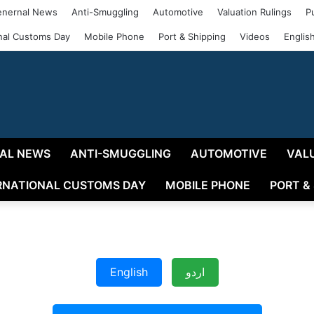
nernal News
Anti-Smuggling
Automotive
Valuation Rulings
P
onal Customs Day
Mobile Phone
Port & Shipping
Videos
Englis
AL NEWS
ANTI-SMUGGLING
AUTOMOTIVE
VAL
RNATIONAL CUSTOMS DAY
MOBILE PHONE
PORT &
English
اردو