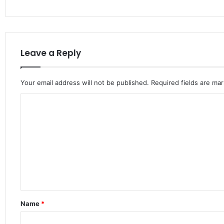
Leave a Reply
Your email address will not be published.
Required fields are ma
C
o
m
m
e
n
t
Name
*
*