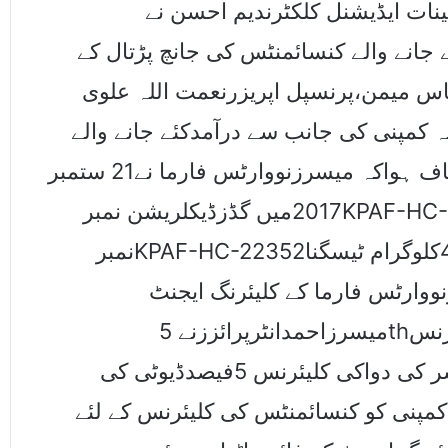
ینات ایڈیشنل کلکٹرندیم احسن نے
جانے والے کنسائمنٹس کی جانچ پڑتال کے
اس میمن،پرنسپل اپریزرنعمت اللہ علوی
 کمپنی کی جانب سے درآمدکئے جانے والے
کنسائمنٹس کے ڈیٹاکی جانچ پڑتال کی توانکشاف ہواکہ میسرزنووارٹس فارما نے21 ستمبر
2017میں گڈزڈیکلریشن نمبرKPAF-HC-15379Kاور28اکتوبر2017میں گڈزڈیکلریشن
نمبرKPAF-HC-22352کے ذریعے 458.57کلوگرام ٹیسگنا(TASIGNA) نامی کینسرکی
وارٹس فارما کے کلیئرنگ ایجنٹ
میسرزاحمدانٹرپرائززنے 5thشیڈول کو غلط فائدہ اٹھاتے ہوئے دواکی کلیئرنس
صفرفیصدڈیوٹی کے عوض کی گئی جبکہ کینسر کی دواکی کلیئرنس 5فیصدڈیوٹی کی
ہ کمپنی کو کنسائمنٹس کی کلیئرنس کے لئے