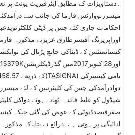
۔دستاویزات کے مطابق ایئرفیریٹ یونٹ پر تع
میسرزنووارٹس فارما کی جانب سے درآمدکئے 
احکامات جاری کئے جس پر ڈپٹی کلکٹرنویدعب
اوراپریزنگ آفیسرطارق عزیزنے مذکورہ فارمہ
دوادرآمدکی جس کی کلیئرنس کے لئے میسرزنو
ادائیگی پر ہوتی ہے۔ذرائع نے بتایاکہ مذکور