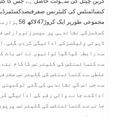
گرین چینل کی سہولت حاصل ہے جس کا کلیئرن
کنسائمنٹس کی کلیئرنس صفرفیصدکسٹمزڈیوٹ
مجموعی طورپ
کسٹمزکی نشاندہی پر میسرزنووارٹس فا
ڈیوٹی وٹیکسزکی ادائیگی کردی گئی۔اس
سے رابطہ کیاگیاتوانہوں نے اس بات ک
سے کنسائمنٹس کی کلیئرنس کاکام نئے 
غلطی سے کنسائمنٹس کی کلیئرنس صفرفی
سے جب اس کی نشاندہی کی گئی توکمپنی 
اداکئے جانے والی رقم کی ادائیگی کرد
جانب سے کنسائمنٹس کی کلیئرنس پرپور
رہی ہے۔