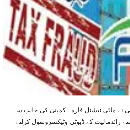
چی نے ملٹی نیشنل فارمہ کمپنی کی جانب سے
ڑسے زائدمالیت کے ڈیوٹی وٹیکسزوصول کرلئے