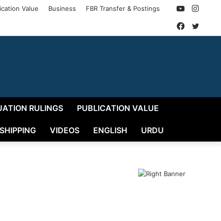
YouTube
Insta
ication Value
Business
FBR Transfer & Postings
Faceboo
Twitt
UATION RULINGS
PUBLICATION VALUE
 SHIPPING
VIDEOS
ENGLISH
URDU