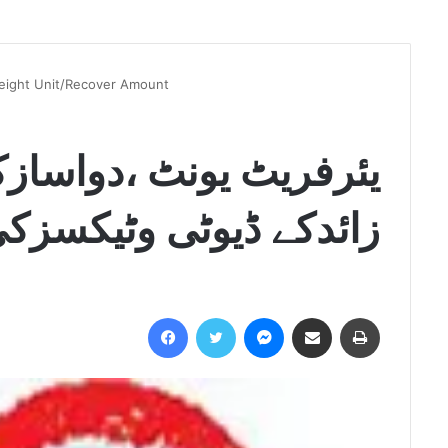
reight Unit/Recover Amount
یئرفریٹ یونٹ ،دواساز
زائدکے ڈیوٹی وٹیکسزک
Facebook
Twitter
Messenger
Share via Email
Print