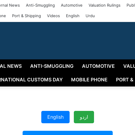
rnal News
Anti-Smuggling
Automotive
Valuation Rulings
Publ
one
Port & Shipping
Videos
English
Urdu
AL NEWS
ANTI-SMUGGLING
AUTOMOTIVE
VAL
RNATIONAL CUSTOMS DAY
MOBILE PHONE
PORT &
English
اردو