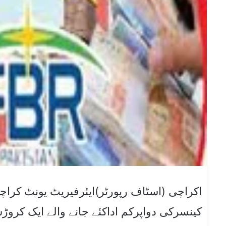
اکراچی (اسٹاف رپورٹر)ایئرفیریٹ یونٹ کرا
کینسرکی دواپرکم اداکئے جانے والے ایک کرو