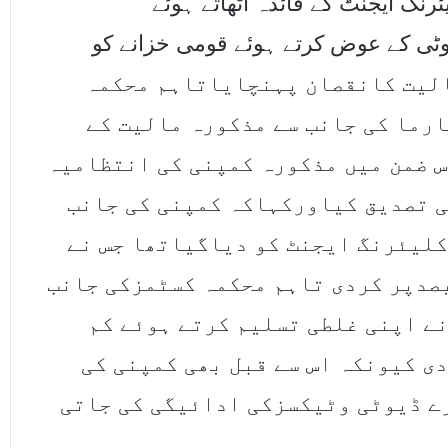
گ ایجنٹ کے فائدہ اٹھاتے ہوئے
ی کے عوض کرتے ہوئے قومی خزانے کو
ر ایک کروڑ47لاکھ 56ہزارمالیت کانقصان پہنچایاتاہم محکمہ
رما کی جانب سے مذکورہ مالیت کے
 ضمن میں مذکورہ کمپنی کی انتظامیہ
ی تصدیق کیاورکہاکہ کمپنی کی جانب
کلیئرنگ ایجنٹ کو دیاگیاتھا جس نے
صدپر کردی تاہم محکمہ کسٹمزکی جانب
نے اپنی غلطی تسلیم کرتے ہوئے کم
ی کیونکہ اس سے قبل بھی کمپنی کی
ے ڈیوٹی وٹیکسزکی ادائیگی کی جاتی