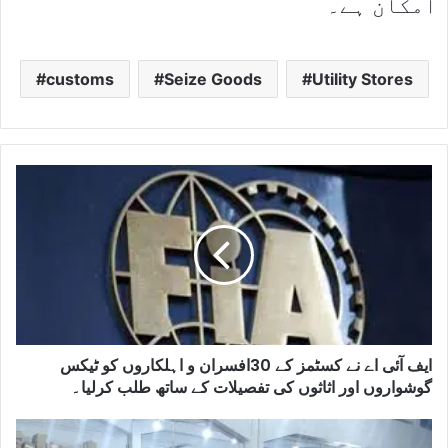
امکان ہے۔
customs
Seize Goods
Utility Stores
ایف آئی اے نے کسٹمز کے 30افسران و اہلکاروں کو ٹیکس
گوشواروں اور اثاثوں کی تفصیلات کے ساتھ طلب کرلیا۔