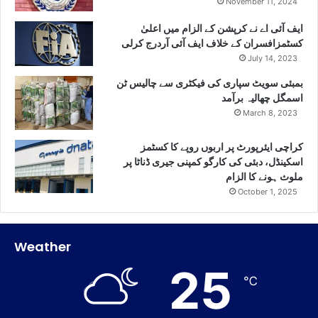
November 11, 2024
ایف آئی اے نے کرپشن کے الزام میں اعلیٰ
کسٹمزافسران کے خلاف ایف آئی آردرج کرلی
July 14, 2023
بمبئی سویٹ سپاری کی فیکٹری سے چالیس ٹن
اسمگل چھالیہ برآمد
March 8, 2023
کراچی ایئرپورٹ پر اربوں روپے کا کسٹمز
اسکینڈل، دبئی کی کارگو کمپنی جیری ڈناٹا پر
ملوث ہونے کا الزام
October 1, 2025
Weather
25
℃