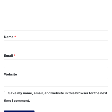
m
m
e
n
t
Name
*
*
Email
*
Website
Save my name, email, and website in this browser for the next
time I comment.