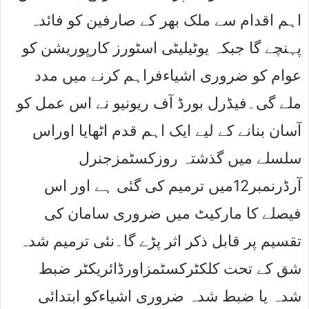
اہم اقدام سے ملک بھر کے صارفین کو فائدہ
پہنچے گا جبکہ یوٹیلیٹی اسٹورز کارپوریشن کو
عوام کو ضروری اشیاءفراہم کرنے میں مدد
ملے گی۔فیڈرل بورڈ آف ریونیو نے اس عمل کو
آسان بنانے کے لیے ایک اہم قدم اٹھایا اوراس
سلسلے میں گذشتہ روزکسٹمزجنرل
آرڈرنمبر12میں ترمیم کی گئی ہے اور اس
فیصلے کا مارکیٹ میں ضروری سامان کی
تقسیم پر قابل ذکر اثر پڑے گا۔نئی ترمیم شدہ
شق کے تحت کلکٹرکسٹمزاورڈائریکٹر ضبط
شدہ یا ضبط شدہ ضروری اشیاءکو ابتدائی