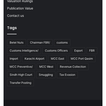
Valuation Rulings
Publication Value
Contact us
Tags
Betel Nuts
Chairman FBR/
customs
Customs Intelligence/
Customs Officers
Export
FBR
Import
Karachi Airport
MCC East
MCC Port Qasim
MCC Preventive/
MCC West
Revenue Collection
Sindh High Court
Smuggling
Tax Evasion
Transfer Posting