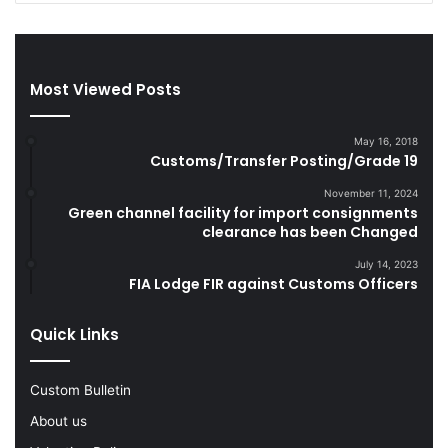
r
d
e
S
t
m
t
u
Most Viewed Posts
e
g
s
g
D
l
May 16, 2018
u
e
Customs/Transfer Posting/Grade 19
r
G
i
o
November 11, 2024
Green channel facility for import consignments
n
o
clearance has been Changed
g
d
F
s
July 14, 2023
Y
FIA Lodge FIR against Customs Officers
2
0
Quick Links
2
2
-
Custom Bulletin
2
About us
3