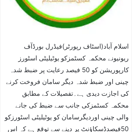
اسلام آباد(اسٹاف رپورٹر)فیڈرل بورڈآف
ریونیونے محکمہ کسٹمزکو یوٹیلیٹی اسٹورز
کارپوریشن کو 50 فیصد رعایت پر ضبط شدہ
چینی اور ضبط شدہ دیگر سامان فروخت کرنے
کی اجازت دیدی ہے۔تفصیلات کے مطابق
محکمہ کسٹمزکی جانب سے ضبط کی جانے
والی چینی اوردیگرسامان کو یوٹیلیٹی اسٹورزکو
50فیصدڈسکاﺅنٹ پر دینے سے توقع ہے کہ اس