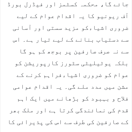
جائے گا، محکمہ کسٹمز اور فیڈرل بورڈ
آف ریونیو کا یہ اقدام عوام کے لیے
ضروری اشیاءکو مزید سستی اور آسانی
سے دستیاب بنانے کے لیے تیار ہے۔ اس
سے نہ صرف صارفین پر بوجھ کم ہو گا
بلکہ یوٹیلیٹی سٹورز کارپوریشن کو
عوام کو ضروری اشیاءفراہم کرنے کے
مشن میں مدد ملے گی۔ یہ اقدام عوامی
فلاح و بہبود کو بڑھانے میں ایک اہم
قدم کی نمائندگی کرتا ہے اور ملک بھر
کے صارفین کی طرف سے اس کی پذیرائی کا