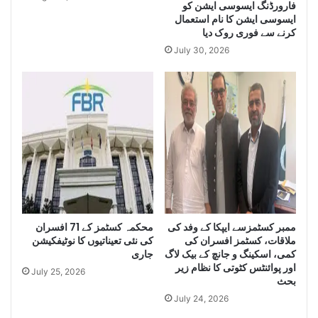
فارورڈنگ ایسوسی ایشن کو
Q
a
ایسوسی ایشن کا نام استعمال
u
n
کرنے سے فوری روک دیا
a
t
July 30, 2026
n
i
t
t
i
y
t
o
y
f
o
I
f
r
S
a
m
n
u
i
g
D
g
i
ممبر کسٹمزسے ایپکا کے وفد کی
محکمہ کسٹمز کے 71 افسران
l
e
ملاقات، کسٹمز افسران کی
کی نئی تعیناتیوں کا نوٹیفکیشن
e
s
کمی، اسکینگ و جانچ کے بیک لاگ
جاری
C
e
اور پوائنٹس کٹوتی کا نظام زیر
July 25, 2026
i
l
بحث
g
a
July 24, 2026
a
n