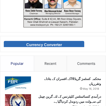
Currency Converter
Popular
Recent
Comments
محکمہ کسٹمز:گریڈ19کے افسران کے بتادلے
وتقرریاں
May 16, 2018
درآمدی کنسائمنٹس کلیئرنس کے لئے گرین چینل
کی سہولت میں ردوبدل کردیاگیاہے