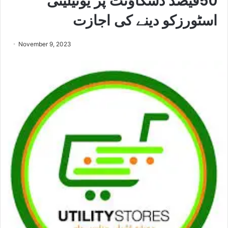
50فیصد ڈسکاﺅنٹ پر یوٹیلیٹی
اسٹورزکو دینے کی اجازت
November 9, 2023