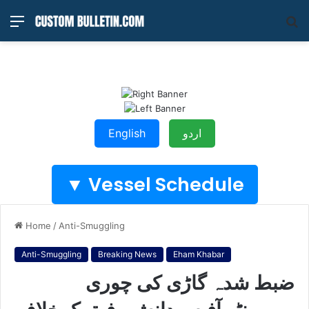
Menu
S
fo
English
اردو
Vessel Schedule ▼
Home
/
Anti-Smuggling
Anti-Smuggling
Breaking News
Eham Khabar
ضبط شدہ گاڑی کی چوری