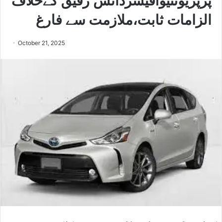
پرپریونٹیوآفیسردانش رفیق کےخلاف
الزامات ثابت،ملازمت سے فارغ
October 21, 2025