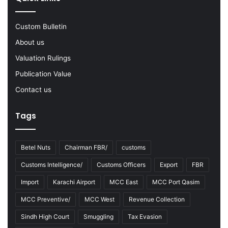
2
2
-
Custom Bulletin
2
About us
3
Valuation Rulings
Publication Value
Contact us
Tags
Betel Nuts
Chairman FBR/
customs
Customs Intelligence/
Customs Officers
Export
FBR
Import
Karachi Airport
MCC East
MCC Port Qasim
MCC Preventive/
MCC West
Revenue Collection
Sindh High Court
Smuggling
Tax Evasion