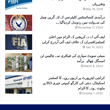
وتقرریاں
May 16, 2018
درآمدی کنسائمنٹس کلیئرنس کے لئے گرین چینل
کی سہولت میں ردوبدل کردیاگیاہے
November 11, 2024
ایف آئی اے نے کرپشن کے الزام میں اعلیٰ
کسٹمزافسران کے خلاف ایف آئی آردرج کرلی
July 14, 2023
بمبئی سویٹ سپاری کی فیکٹری سے چالیس ٹن
اسمگل چھالیہ برآمد
March 8, 2023
کراچی ایئرپورٹ پر اربوں روپے کا کسٹمز
اسکینڈل، دبئی کی کارگو کمپنی جیری ڈناٹا پر
ملوث ہونے کا الزام
October 1, 2025