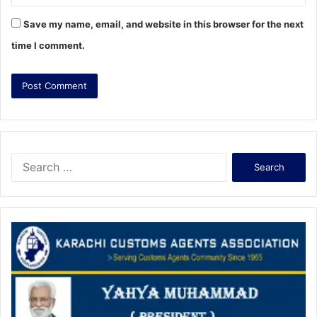
Save my name, email, and website in this browser for the next
time I comment.
S
e
a
r
c
h
f
o
r
: