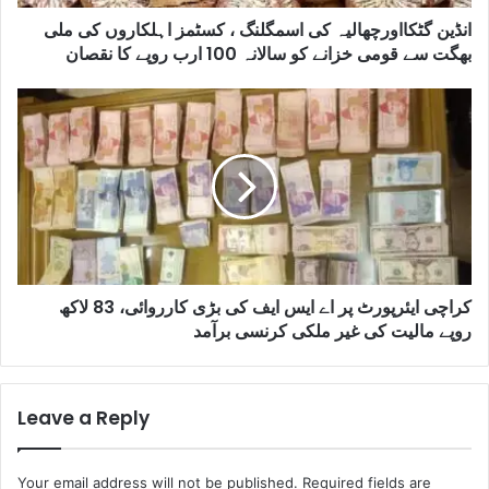
انڈین گٹکااورچھالیہ کی اسمگلنگ ، کسٹمز اہلکاروں کی ملی
بھگت سے قومی خزانے کو سالانہ 100 ارب روپے کا نقصان
کراچی ایئرپورٹ پر اے ایس ایف کی بڑی کارروائی، 83 لاکھ
روپے مالیت کی غیر ملکی کرنسی برآمد
Leave a Reply
Your email address will not be published.
Required fields are