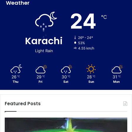
Weather
24
℃
Karachi
26º - 24º
53%
4.55 km/h
Light Rain
26
29
30
28
31
℃
℃
℃
℃
℃
Thu
Fri
Sat
Sun
Mon
Featured Posts
C
E
u
n