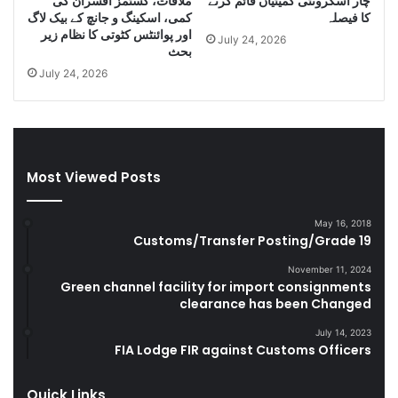
چار اسکرونٹی کمیٹیاں قائم کرنے
ملاقات، کسٹمز افسران کی
e
s
کا فیصلہ
کمی، اسکینگ و جانچ کے بیک لاگ
C
e
اور پوائنٹس کٹوتی کا نظام زیر
July 24, 2026
i
l
بحث
g
a
July 24, 2026
a
n
r
d
e
S
t
m
t
u
Most Viewed Posts
e
g
s
g
D
l
May 16, 2018
u
e
Customs/Transfer Posting/Grade 19
r
G
i
o
November 11, 2024
Green channel facility for import consignments
n
o
clearance has been Changed
g
d
F
s
July 14, 2023
Y
FIA Lodge FIR against Customs Officers
2
0
Quick Links