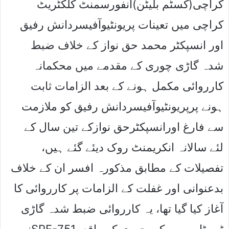
کراچی(کسٹم بلیٹن)انفورسمنٹ کلکٹریٹ
کراچی میں تعینات پریونٹیوآفیسردانش رفیق
اور انسپکٹر محمد حق نواز کے خلاف ضبط
شدہ گاڑی چوری کے مقدمے میں محکمانہ
کارروائی مکمل ہونے کے بعد الزامات ثابت
ہونے پرپریونٹیوآفیسردانش رفیق کو ملازمت
سے فارغ اورانسپکٹرحق نوازکے تین سال کے
لئے سالانہ انکریمنٹ روک دیئے گئے ہیں،
تفصیلات کے مطابق مذکورہ افسر ان کے خلاف
بدعنوانی اور غفلت کے الزامات پر کارروائی کا
آغاز کیا گیا تھا، یہ کارروائی ضبط شدہ گاڑی
نمبرSPF-751ٹویوٹاپریوس کی چوری کے واقعے