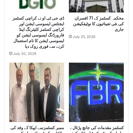
L
u
a
g
r
ڈی جی ٹی او نے کراچی کسٹمز
محکمہ کسٹمز کے 71 افسران
e
کی نئی تعیناتیوں کا نوٹیفکیشن
ایجنٹس ایسوسی ایشن اور
g
Q
جاری
کراچی کسٹمز کلیئرنگ اینڈ
e
u
فارورڈنگ ایسوسی ایشن کو
Q
a
July 25, 2026
ایسوسی ایشن کا نام استعمال
u
n
کرنے سے فوری روک دیا
a
t
July 30, 2026
n
i
t
t
i
y
t
o
y
f
o
I
f
r
S
a
m
n
u
i
g
D
g
i
کسٹمز مقدمات کی جانچ پڑتال ،
ممبر کسٹمزسے ایپکا کے وفد کی
l
e