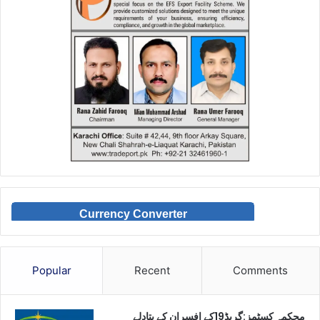
Currency Converter
Popular
Recent
Comments
محکمہ کسٹمز:گریڈ19کے افسران کے بتادلے