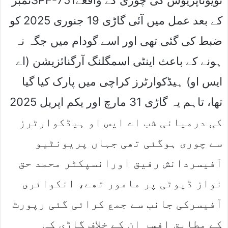
کے بعد عمل میں آئی گاڑی 19 جنوری 2025 کو
ضبط کی گئی تھی اور اسے گودام میں جگہ نہ
ہونے کے باعث اینٹی اسمگلنگ آرگنائزیشن (اے
ایس او) ہیڈکوارٹرز کراچی میں پارک کیا گیا
تھا، تاہم یہ گاڑی 31 مارچ اور یکم اپریل 2025
کی درمیانی شب اے ایس او ہیڈکوارٹرز
سے چوری ہوگئی تھی جہاں پریونٹیو
آفیسردانش رفیق اورانسپکٹر محمد حق
نواز ڈیوٹی پر مامور تھے، انکوائری
آفیسرکی جانب سے جمع کرائی گئی رپورٹ
کے مطابق افسر ان کے خلاف گاڑی کی