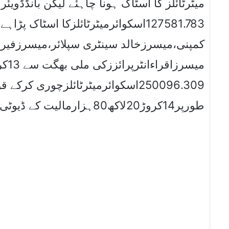
میٹرٹائلز کا اسٹاک ہونا چاہئے لیکن بانڈڈو
اسکوائرمیٹرٹائلزکا اسٹاک پڑاہے ۔ذرا
کمپنی،میسرزخالد سینٹری سپلائر،میسرزفیرنڈ
اسکوائرمیٹرٹائلزچوری کرکے قومی خ
طورپر14کروڑ20لاکھ80ہزارمالیت کے ڈیوٹی وٹیکسزکا نقصان پہنچایا۔