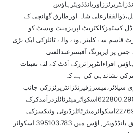
زانٹرپرئززاوربانڈڈویئرہاﺅس
ل،ذوالفقارعلی شاہ اورطارق گھانچی کے
ماڈل کسٹمزکلکٹریٹ اپریزمنٹ ویسٹ کو
 قاسم سے کلیئرہونے والے ٹائلزکی ایک بڑی
۔جس پر اپریزنگ آفیسرعبدالغنی
ﺅس اقراءانٹرپرائززکے آڈٹ کے لئے تعینات
امرکی نشاندہی کی ہے کہ
 سپلائر،میسرزفیرنڈزانٹرپرئززکی جانب
سے 2015تا2018کے دوران مجموعی طورپر 622800.299اسکوائرمیٹرٹائلزدرآمدکرکے
میسرزاقراءانٹرپرائززمیں رکھاگیاجبکہ 227696.90اسکوائرمیٹرٹائلزڈیوٹی وٹیکسزکی
ادائیگی پر کلیئرکئے گئے ،آڈٹ رپورٹ کے مطابق بانڈڈویئرہاﺅس میں 395103.783 اسکوائر