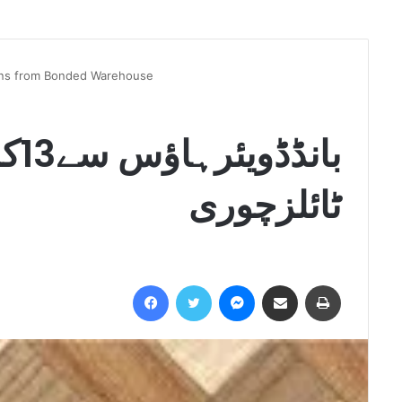
lions from Bonded Warehouse
بان
ٹائلزچوری
Facebook
Twitter
Messenger
Share via Email
Print