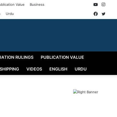
YouTube
Insta
ublication Value
Business
Faceboo
Twitt
h
Urdu
UATION RULINGS
PUBLICATION VALUE
 SHIPPING
VIDEOS
ENGLISH
URDU