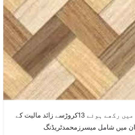
کراچی(اسٹاف رپورٹر)بانڈڈویئرہاﺅس میں رکھے ہوئے 13کروڑسے زائد مالیت کے
زمان میں شامل میسرزمحمدٹریڈنگ