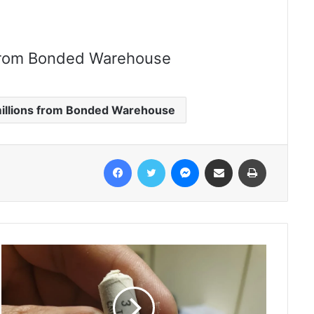
s from Bonded Warehouse
millions from Bonded Warehouse
Facebook
Twitter
Messenger
Share via Email
Print