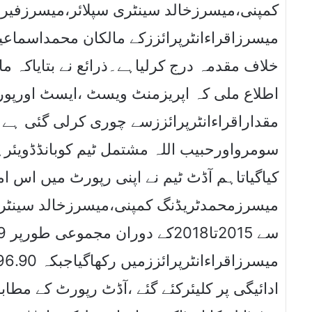
کمپنی،میسرزخالد سینٹری سپلائر،میسرزفیرنڈ
میسرزاقراءانٹرپرائززکے مالکان محمداسماعی
خلاف مقدمہ درج کرلیاہے۔ذرائع نے بتایاکہ 
اطلاع ملی کہ اپریزمنٹ ویسٹ ،ایسٹ اورپورٹ
مقداراقراءانٹرپرائززسے چوری کرلی گئی ہے
سومرواورحبیب اللہ مشتمل ٹیم کوبانڈڈویئرہا
کیاگیاتاہم آڈٹ ٹیم نے اپنی رپورٹ میں اس 
میسرزمحمدٹریڈنگ کمپنی،میسرزخالد سینٹری