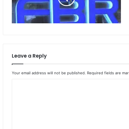
Leave a Reply
Your email address will not be published.
Required fields are ma
C
o
m
m
e
n