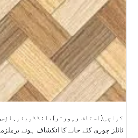
ٹائلز چوری کئے جانے کا انکشاف ہونے پرمل