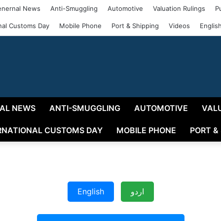
nernal News
Anti-Smuggling
Automotive
Valuation Rulings
P
onal Customs Day
Mobile Phone
Port & Shipping
Videos
Englis
AL NEWS
ANTI-SMUGGLING
AUTOMOTIVE
VAL
RNATIONAL CUSTOMS DAY
MOBILE PHONE
PORT &
English
اردو