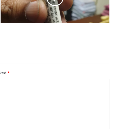
rked
*