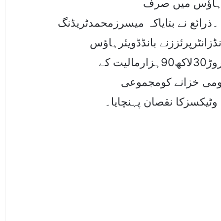
یئرہاﺅس میں صرف
127581.783ئع نے بتایاکہ میسرزمحمدٹریڈنگ
زانٹرپرئززنے بانڈڈویئرہاﺅس
میسرزاقراءانٹرپرائززکی ملی بھگت سے 13کروڑ30لاکھ90ہزارمالیت کے
250096.309زانے کومجموعی