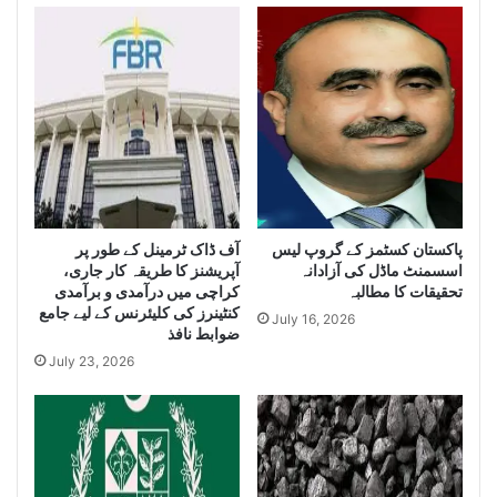
n
h
c
i
e
s
S
e
e
i
i
z
z
e
e
H
L
u
a
g
r
آف ڈاک ٹرمینل کے طور پر
پاکستان کسٹمز کے گروپ لیس
e
اسسمنٹ ماڈل کی آزادانہ
آپریشنز کا طریقہ کار جاری،
g
Q
تحقیقات کا مطالبہ
کراچی میں درآمدی و برآمدی
e
u
کنٹینرز کی کلیئرنس کے لیے جامع
Q
a
July 16, 2026
ضوابط نافذ
u
n
July 23, 2026
a
t
n
i
t
t
i
y
t
o
y
f