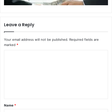
Leave a Reply
Your email address will not be published.
Required fields are
marked
*
C
o
m
m
e
n
t
Name
*
*