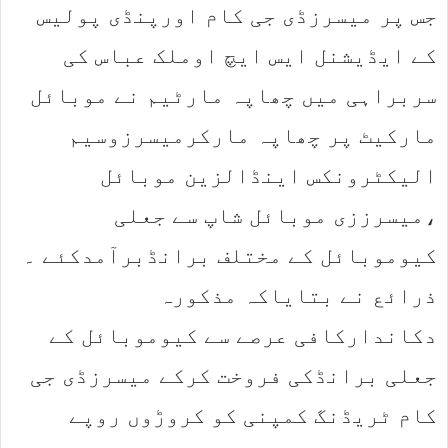
جس پر میسرزڈی جی کام اورپنڈی پولیس
کے ایڈیشنل ایس ایچ اوملک عباس کی
سربراہی میں چھاپہ مارٹیم نے موبائل
مارکیٹ پر چھاپہ مارکرمیسرزوسیم
الیکٹرونکس اینڈالزین موبائل
،میسرززی موبائل شاپ سے جعلی
کیوموبائل کے مختلف برانڈبرآمدکئے ۔
ذرائع نے بتایاکہ مذکورہ
دکاندارکافی عرصے سے کیوموبائل کے
جعلی برانڈکی فروخت کرکے میسرزڈی جی
کام ٹریڈنگ کمپنی کو کروڑوں روپے