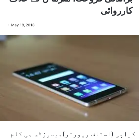
کارروائی
May 18, 2018
کراچی (اسٹاف رپورٹر)میسرزڈی جی کام