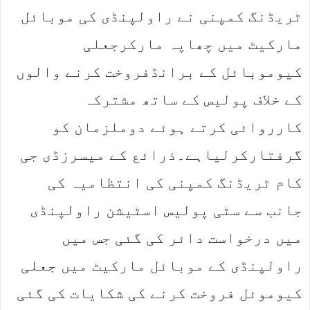
ٹریڈنگ کمپنی نے راولپنڈی کی موبائل
مارکیٹ میں چھاپہ مارکرجعلی
کیوموبائل کے برانڈفروخت کرنے والوں
کے خلاف پولیس کے ساتھ مشترکہ
کارروائی کرتے ہوئے دوملزمان کو
گرفتارکرلیاہے۔ذرائع کے میسرزڈی جی
کام ٹریڈنگ کمپنی کی انتظامیہ کی
جانب سے سٹی پولیس اسٹیشن راولپنڈی
میں درخواست دائر کی گئی جس میں
راولپنڈی کے موبائل مارکیٹ میں جعلی
کیوموئل فروخت کرنے کی شکایات کی گئی