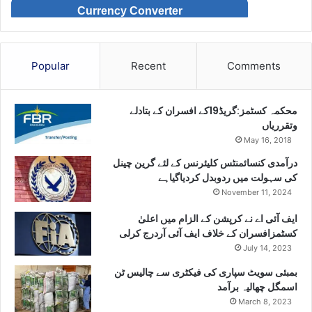
Currency Converter
Popular
Recent
Comments
محکمہ کسٹمز:گریڈ19کے افسران کے بتادلے
وتقرریاں
May 16, 2018
درآمدی کنسائمنٹس کلیئرنس کے لئے گرین چینل
کی سہولت میں ردوبدل کردیاگیاہے
November 11, 2024
ایف آئی اے نے کرپشن کے الزام میں اعلیٰ
کسٹمزافسران کے خلاف ایف آئی آردرج کرلی
July 14, 2023
بمبئی سویٹ سپاری کی فیکٹری سے چالیس ٹن
اسمگل چھالیہ برآمد
March 8, 2023