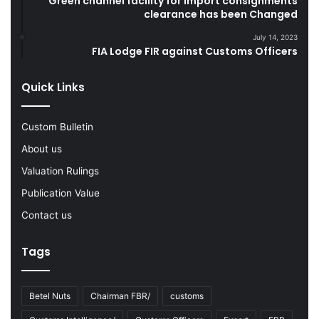
Green channel facility for import consignments
clearance has been Changed
i
o
n
o
July 14, 2023
g
d
FIA Lodge FIR against Customs Officers
F
s
Y
Quick Links
2
0
2
Custom Bulletin
2
-
About us
2
Valuation Rulings
3
Publication Value
Contact us
Tags
Betel Nuts
Chairman FBR/
customs