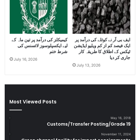
o
I
f
r
S
a
m
n
u
i
g
D
ایف بی آر نے کوئلے کی درآمد پر
کیمیکلز کی درآمد پر تین ماہ کے
g
i
ایک فیصد کم از کم ویلیو ایڈیشن
لیے ایکسپلوسوز لائسنس کی
l
e
ٹیکس کے اطلاق کا طریقہ کار
شرط ختم
e
s
جاری کر دیا
July 16, 2026
C
e
July 13, 2026
i
l
g
a
a
n
r
d
e
S
t
m
Most Viewed Posts
t
u
e
g
May 16, 2018
s
g
Customs/Transfer Posting/Grade 19
D
l
u
e
November 11, 2024
r
G