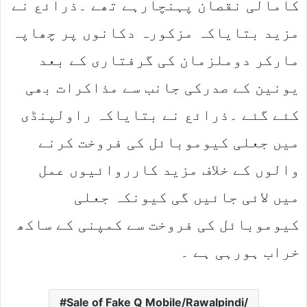
کامالی نقصان پہنچارہے تھے ۔ذرائع نے
مزید بتایاکہ مزکورہ دکانوں پر چھاپہ
مارکر دوملزمان کی گرفتاری کے بعد
یونین کے صدرکی جانب سے مذاکرات بھی
کئے گئے ۔ذرائع نے بتایاکہ راولپنڈی
میں جعلی کیوموبائل کی فروخت کرنے
والوں کے خلاف مزید کارروائیوں عمل
میں لائی جائیں گی کیونکہ جعلی
کیوموبائل کی فروخت سے کمپنی کے ساکھ
خراب ہورہی ہے ۔
Sale of Fake Q Mobile/Rawalpindi/