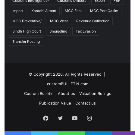
Customs Intelligence/
Customs Officers
Export
FBR
Import
Karachi Airport
MCC East
MCC Port Qasim
MCC Preventive/
MCC West
Revenue Collection
Sindh High Court
Smuggling
Tax Evasion
Transfer Posting
© Copyright 2026, All Rights Reserved |
customBULLETIN.com
Custom Bulletin
About us
Valuation Rulings
Publication Value
Contact us
F
T
Y
I
a
w
o
n