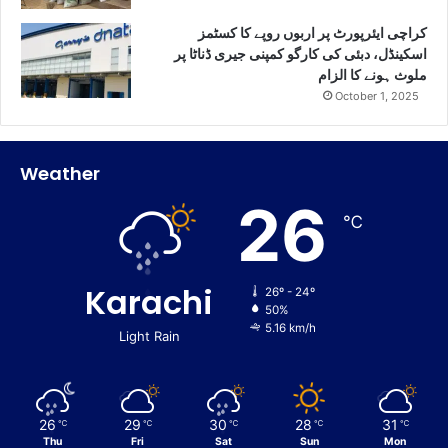
کراچی ایئرپورٹ پر اربوں روپے کا کسٹمز
اسکینڈل، دبئی کی کارگو کمپنی جیری ڈناٹا پر
ملوث ہونے کا الزام
October 1, 2025
Weather
26
℃
Karachi
26º - 24º
50%
5.16 km/h
Light Rain
26
29
30
28
31
℃
℃
℃
℃
℃
Thu
Fri
Sat
Sun
Mon