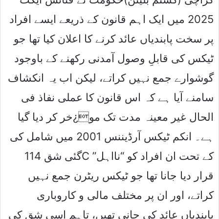
2025 میں ایک اہم قانون کے ذریعے ایسے افراد
پر سخت پابندیاں عائد کرنے کا اعلان کیا تھا جو
ٹیکس کی قابلِ وصول آمدنی رکھنے کے باوجود
گوشوارے جمع نہیں کراتے، لیکن اب یہ انکشاف
سامنے آیا ہے کہ اس قانون کا عملی نفاذ فی
الحال غیر معینہ مدت تک مو¿خر کر دیا گیا
ہے۔ انکم ٹیکس آرڈیننس 2001 میں شامل کی
گئی شق 114C کے تحت ان افراد کو “نااہل”
قرار دیا جانا تھا جو ٹیکس ریٹرن جمع نہیں
کراتے، اور ان پر مختلف مالی و کاروباری
پابندیاں عائد کی جانی تھیں، تاہم اسی شق کی