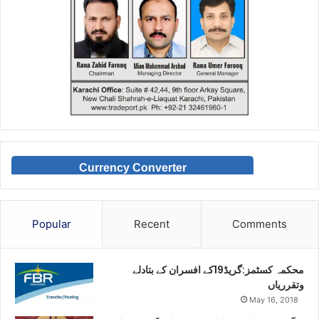
Currency Converter
Popular
Recent
Comments
محکمہ کسٹمز:گریڈ19کے افسران کے بتادلے
وتقرریاں
May 16, 2018