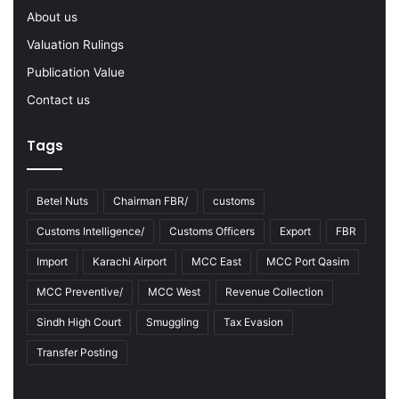
2
About us
3
Valuation Rulings
Publication Value
Contact us
Tags
Betel Nuts
Chairman FBR/
customs
Customs Intelligence/
Customs Officers
Export
FBR
Import
Karachi Airport
MCC East
MCC Port Qasim
MCC Preventive/
MCC West
Revenue Collection
Sindh High Court
Smuggling
Tax Evasion
Transfer Posting