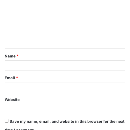
o
m
m
e
n
t
Name
*
*
Email
*
Website
Save my name, email, and website in this browser for the next
time I comment.