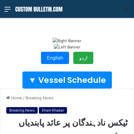
Menu
S
fo
اردو
English
Vessel Schedule ▼
Home
/
Breaking News
Breaking News
Eham Khabar
ٹیکس نادہندگان پر عائد پابندیاں