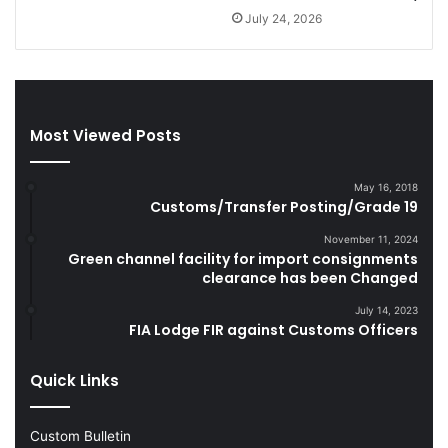
g
a
July 24, 2026
a
n
r
d
e
S
t
m
t
u
Most Viewed Posts
e
g
s
g
D
l
May 16, 2018
u
e
Customs/Transfer Posting/Grade 19
r
G
i
o
November 11, 2024
Green channel facility for import consignments
n
o
clearance has been Changed
g
d
F
s
July 14, 2023
Y
FIA Lodge FIR against Customs Officers
2
0
Quick Links
2
2
-
Custom Bulletin