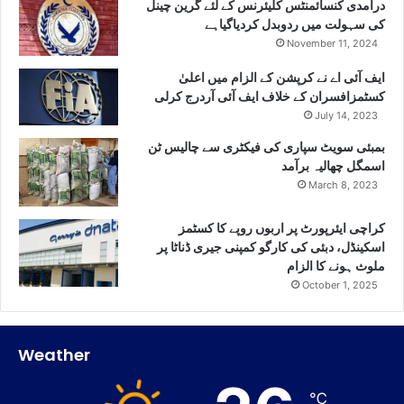
درآمدی کنسائمنٹس کلیئرنس کے لئے گرین چینل
کی سہولت میں ردوبدل کردیاگیاہے
November 11, 2024
ایف آئی اے نے کرپشن کے الزام میں اعلیٰ
کسٹمزافسران کے خلاف ایف آئی آردرج کرلی
July 14, 2023
بمبئی سویٹ سپاری کی فیکٹری سے چالیس ٹن
اسمگل چھالیہ برآمد
March 8, 2023
کراچی ایئرپورٹ پر اربوں روپے کا کسٹمز
اسکینڈل، دبئی کی کارگو کمپنی جیری ڈناٹا پر
ملوث ہونے کا الزام
October 1, 2025
Weather
℃