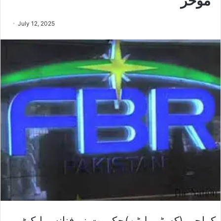
موخر
July 12, 2025
کراچی (کسٹم بلیٹن)حکومت نے فنانس ایکٹ