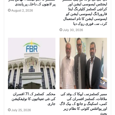
ایجنٹس ایسوسی ایشن اور
پر لانچوں کے داخلے پر پابندی
g
Q
کراچی کسٹمز کلیئرنگ اینڈ
e
u
August 2, 2026
فارورڈنگ ایسوسی ایشن کو
Q
a
ایسوسی ایشن کا نام استعمال
u
n
کرنے سے فوری روک دیا
a
t
July 30, 2026
n
i
t
t
i
y
t
o
y
f
o
I
f
r
S
a
m
n
u
i
g
D
g
i
ممبر کسٹمزسے ایپکا کے وفد کی
محکمہ کسٹمز کے 71 افسران
l
e
ملاقات، کسٹمز افسران کی
کی نئی تعیناتیوں کا نوٹیفکیشن
e
s
کمی، اسکینگ و جانچ کے بیک لاگ
جاری
C
e
اور پوائنٹس کٹوتی کا نظام زیر
July 25, 2026
i
l
بحث