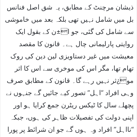
ذیشان مرچنٹ کے مطابق، یہ شق اصل فنانس
بل میں شامل نہیں تھی بلکہ بعد میں خاموشی
سے شامل کی گئی، جو ا±ن کے بقول ایک
روایتی پارلیمانی چال ہے۔ قانون کا مقصد
معیشت میں غیر دستاویزی لین دین کی روک
تھام تھا، مگر اس کی موخری سے اس کا اثر
مو¿ثر نہیں رہے گا۔ قانون کے مطابق صرف
وہی افراد “اہل” تصور کیے جائیں گے جنہوں نے
پچھلے سال کا ٹیکس ریٹرن جمع کرایا ہو اور
اپنی دولت کی تفصیلات ظاہر کی ہوں، جبکہ
“نااہل” افراد وہ ہوں گے جو ان شرائط پر پورا