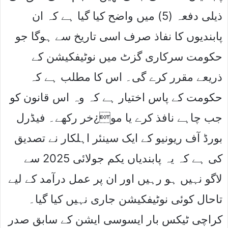
ذیلی دفعہ (5) میں واضح کیا گیا ہے کہ ان
پابندیوں کا نفاذ صرف اسی تاریخ سے ہوگا جو
حکومت سرکاری گزٹ میں نوٹیفکیشن کے
ذریعے مقرر کرے گی۔ اس کا مطلب ہے کہ
حکومت کے پاس اختیار ہے کہ وہ اس قانون کو
جب چاہے نافذ کرے یا مو¿خر رکھے۔ فیڈرل
بورڈ آف ریونیو کے ایک سینئر اہلکار نے تصدیق
کی ہے کہ یہ پابندیاں یکم جولائی 2025 سے
لاگو نہیں ہو رہیں اور ان پر عمل درآمد کے لیے
تاحال کوئی نوٹیفکیشن جاری نہیں کیا گیا۔
کراچی ٹیکس بار ایسوسی ایشن کے سابق صدر