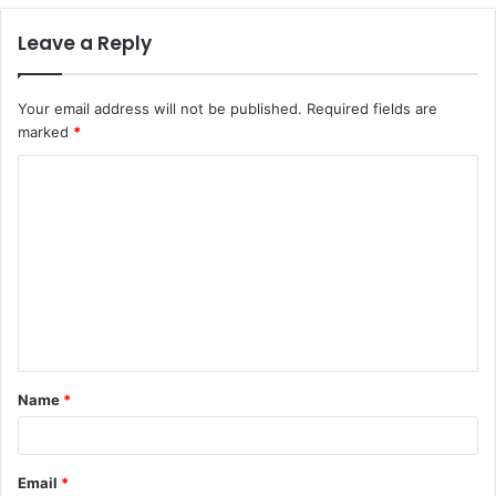
Leave a Reply
Your email address will not be published.
Required fields are
marked
*
C
o
m
m
e
n
t
Name
*
*
Email
*