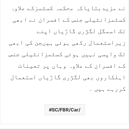
نے مزیدبتایاکہ محکمہ کسٹمزکے علاوہ
کسٹمزانٹیلی جنس کے افسران نے ابھی
تک اسمگل لگژری گاڑیاں اپنے
زیراستعمال رکھی ہوئی ہیںجن کی ابھی
تک واپسی نہیں ہوئی کسٹمزانٹیلی جنس
کے افسران کے علاوہ وہاں پر تعینات
اہلکاروں بھی لگژری گاڑیاں استعمال
کررہے ہیں ۔
SC/FBR/Car/