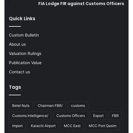
g
FIA Lodge FIR against Customs Officers
F
Y
Quick Links
2
0
2
Custom Bulletin
2
About us
-
2
Valuation Rulings
3
Publication Value
Contact us
Tags
Betel Nuts
Chairman FBR/
customs
Customs Intelligence/
Customs Officers
Export
FBR
Import
Karachi Airport
MCC East
MCC Port Qasim