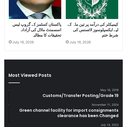
m
u
g
g
کیمیکلز کی درآمد پر تین ماہ کے
پاکستان کسٹمز کے گروپ لیس
l
لیے ایکسپلوسوز لائسنس کی
اسسمنٹ ماڈل کی آزادانہ
e
شرط ختم
تحقیقات کا مطالبہ
C
July 16, 2026
July 16, 2026
i
g
a
r
e
t
Most Viewed Posts
t
e
May 16, 2018
s
Customs/Transfer Posting/Grade 19
D
u
November 11, 2024
r
Green channel facility for import consignments
clearance has been Changed
i
n
July 14, 2023