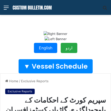
Menu
S
fo
English
اردو
Vessel Schedule ▼
Home
/
Exclusive Reports
Exclusive Reports
سپریم کورٹ کے احکامات کے
باوجودلگژری گاڑیاں کسٹمزافسران