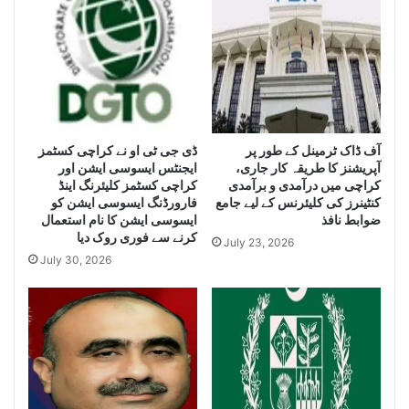
S
e
i
z
e
L
a
r
ڈی جی ٹی او نے کراچی کسٹمز
آف ڈاک ٹرمینل کے طور پر
آپریشنز کا طریقہ کار جاری،
ایجنٹس ایسوسی ایشن اور
g
کراچی میں درآمدی و برآمدی
کراچی کسٹمز کلیئرنگ اینڈ
e
کنٹینرز کی کلیئرنس کے لیے جامع
فارورڈنگ ایسوسی ایشن کو
Q
ضوابط نافذ
ایسوسی ایشن کا نام استعمال
u
کرنے سے فوری روک دیا
July 23, 2026
a
July 30, 2026
n
t
i
t
y
o
f
S