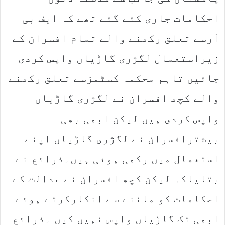
احکامات جاری کئے گئے تھے کہ ایف بی
آرسے تعلق رکھنے والے تمام افسران کے
زیراستعمال لگژری گاڑیاں واپس کردی
جائیں تاہم محکمہ کسٹمزسے تعلق رکھنے
والے کچھ افسران نے لگژری گاڑیاں
واپس کردی ہیں لیکن ابھی بھی
بیشترافسران نے لگژری گاڑیاں اپنے
استعمال میں رکھی ہوئی ہیں۔ذرائع نے
بتایاکہ لیکن کچھ افسران نے عدالت کے
احکامات کو ماننے سے انکارکرتے ہوئے
ابھی تک گاڑیاں واپس نہیں کیں ۔ذرائع