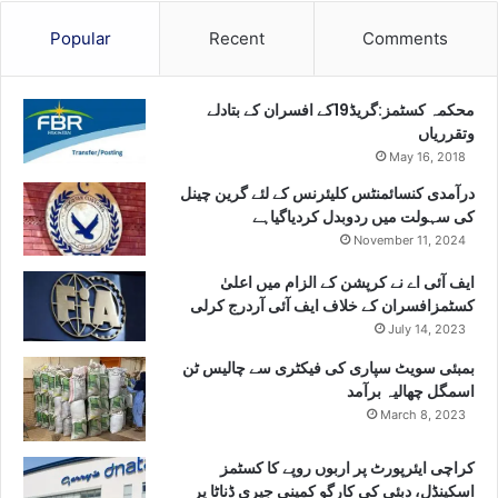
Popular
Recent
Comments
محکمہ کسٹمز:گریڈ19کے افسران کے بتادلے
وتقرریاں
May 16, 2018
درآمدی کنسائمنٹس کلیئرنس کے لئے گرین چینل
کی سہولت میں ردوبدل کردیاگیاہے
November 11, 2024
ایف آئی اے نے کرپشن کے الزام میں اعلیٰ
کسٹمزافسران کے خلاف ایف آئی آردرج کرلی
July 14, 2023
بمبئی سویٹ سپاری کی فیکٹری سے چالیس ٹن
اسمگل چھالیہ برآمد
March 8, 2023
کراچی ایئرپورٹ پر اربوں روپے کا کسٹمز
اسکینڈل، دبئی کی کارگو کمپنی جیری ڈناٹا پر