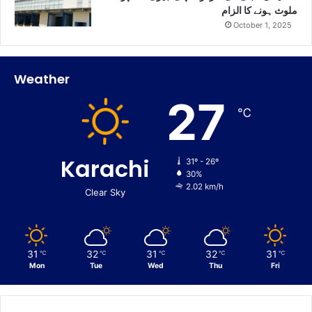
ملوث ہونے کا الزام
October 1, 2025
Weather
27
℃
Karachi
31º - 26º
30%
2.02 km/h
Clear Sky
31
32
31
32
31
℃
℃
℃
℃
℃
Mon
Tue
Wed
Thu
Fri