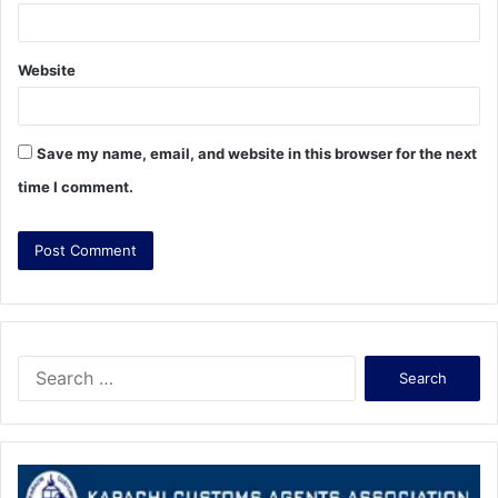
Website
Save my name, email, and website in this browser for the next
time I comment.
S
e
a
r
c
h