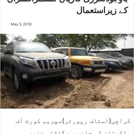
کے زیراستعمال
May 5, 2018
کراچی(اسٹاف رپورٹر)سپریم کورٹ آف
پاکستان کی جانب سے گذشتہ دنوں