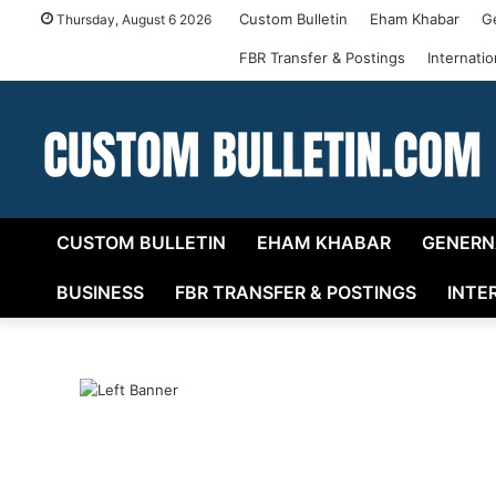
Custom Bulletin
Eham Khabar
G
Thursday, August 6 2026
FBR Transfer & Postings
Internati
CUSTOM BULLETIN
EHAM KHABAR
GENERN
BUSINESS
FBR TRANSFER & POSTINGS
INTE