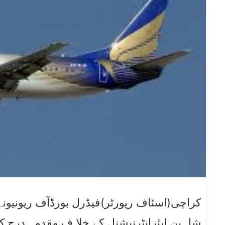
کراچی(اسٹاف رپورٹر)فیڈرل بورڈآف ریونیون
شاہین ایئرانٹرنیشنل کے خلا ف مقدمہ درج کر