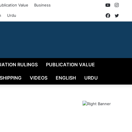
YouTube
Insta
ublication Value
Business
Faceboo
Twitt
h
Urdu
UATION RULINGS
PUBLICATION VALUE
 SHIPPING
VIDEOS
ENGLISH
URDU