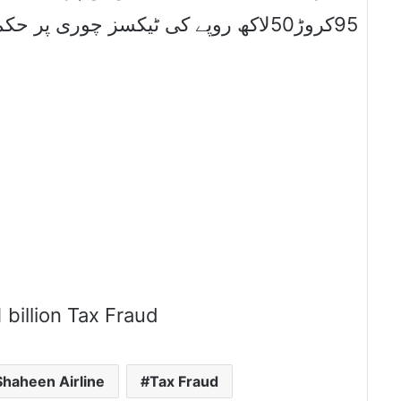
95کروڑ50لاکھ روپے کی ٹیکسز چوری پر حکم امتناع نہیں کیاجاسکاہے۔
 billion Tax Fraud
Shaheen Airline
Tax Fraud