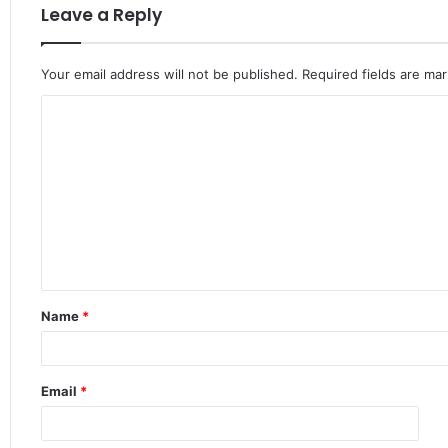
Leave a Reply
Your email address will not be published.
Required fields are ma
C
o
m
m
e
n
t
Name
*
*
Email
*