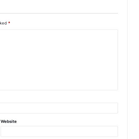
rked
*
Website