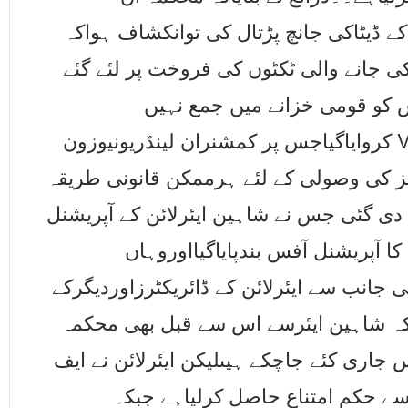
 کے ڈیٹاکی جانچ پڑتال کی توانکشاف ہواکہ
 جانے والی ٹکٹوں کی فروخت پر لئے گئے
95یکس کو قومی خزانے میں جمع نہیں
کروایاگیاجس پر کمشنران لینڈریونیوزون Vنے شاہین ایئرانٹرنیشنل کی جانب سے چوری
کھ مالیت کے ٹیکسز کی وصولی کے لئے ہرممکن قانونی طریقہ
 دی گئی جس نے شاہین ایئرلائن کے آپریشنل
کا آپریشنل آفس بندپایاگیااوروہاں
جانب سے ایئرلائن کے ڈائریکٹرزاوردیگرکے
یاکہ شاہین ایئرسے اس سے قبل بھی محکمہ
اری کئے جاچکے ہیںلیکن ایئرلائن نے ایف
سے حکم امتناع حاصل کرلیاہے جبکہ