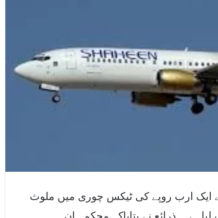
ے ایک ارب روپے کی ٹیکس چوری میں ملوث
لیاہے۔۔ذرائع نے بتایاکہ محکمہ ان