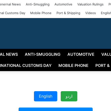
enernal News
Anti-Smuggling
Automotive
Valuation Rulings
P
onal Customs Day
Mobile Phone
Port & Shipping
Videos
Englis
AL NEWS
ANTI-SMUGGLING
AUTOMOTIVE
VAL
RNATIONAL CUSTOMS DAY
MOBILE PHONE
PORT &
English
اردو