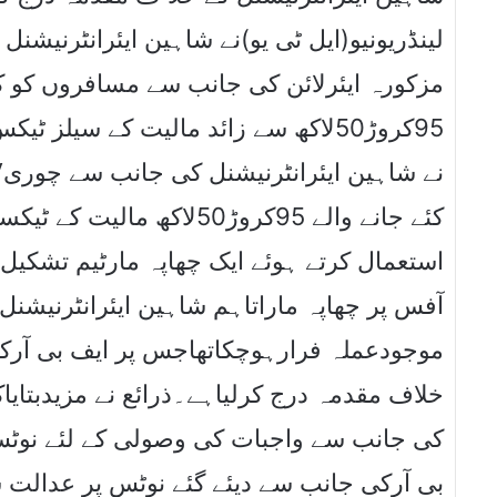
لینڈریونیو(ایل ٹی یو)نے شاہین ایئرانٹرنیشنل
مزکورہ ایئرلائن کی جانب سے مسافروں کو کی
کروڑ50لاکھ سے زائد مالیت کے سیلز ٹ
کئے جانے والے 95کروڑ50لا
استعمال کرتے ہوئے ایک چھاپہ مارٹیم تشکیل
آفس پر چھاپہ ماراتاہم شاہین ایئرانٹرنیشنل 
موجودعملہ فرارہوچکاتھاجس پر ایف بی آرکی 
خلاف مقدمہ درج کرلیاہے۔ذرائع نے مزیدبتا
کی جانب سے واجبات کی وصولی کے لئے نوٹس ج
بی آرکی جانب سے دیئے گئے نوٹس پر عدالت 