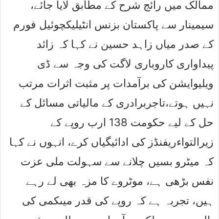
ممالک میں رائج شرح کے مطابق لایا جائے،
سیمینار سے پاکستان بزنس انٹیلیکچوئیل فورم
کے صدر میاں زاہد حسین نے کہا کہ زائد
پیداواری کاروباری لاگت کی وجہ سے ڈی
ویلیوایشن کی برآمدات پر مثبت اثرات مرتب
نہیں ہوتے،تاجربرادری کے مالیاتی مسائل کے
حل کے لیے حکومت 138 ارب روپے کے
زیرالتواءریفنڈز کی ادائیگیاں کرے، انہوں نے کہا
کہ میٹرو بسیں چلانے سے سہولت ملی عزت
نفس بڑھی ہے، موٹروے کا مزہ بھی لے رہے
ہیں، تجربہ ہے کہ روپے کی قدر میںکمی کی