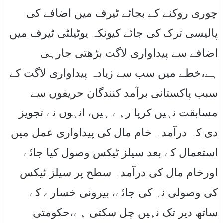
چوری روکنے کے بجائے ٹیرف میں اضافے کی
پالیسی ترک کی جائے کیونکہ یوٹیلٹی ٹیرف میں
اضافے سے پیداواری لاگت بڑھتی جارہی
ہے،خطے میں سب سے زیادہ پیداواری لاگت کے
سبب پاکستانی برآمد کنندگان حریفوں سے
مسابقت نہیں کرپا رہے ہیں، انہوں نے تجویز
دی کہ درآمدہ خام مال کی پیداواری عمل میں
استعمال کے بعد سیلز ٹیکس وصول کیا جائے
اورخام مال کی درآمدہ سطح پر سیلز ٹیکس
کی وصولی نہ کی جائے، بیرونی خسارے کے
ساتھ دیر تک نہیں چل سکتی ہے،حکومتی