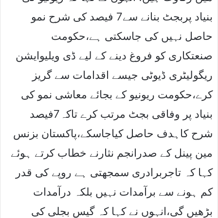
بنیاد پربجٹ بنانے سے7 فیصد کی شرح نمو
حاصل نہیں کی جاسکتی ہے،حکومت
صنعتکاری کو فروغ دینے کے لیے ڈی ویلیوایشن
ریگولیٹری ڈیوٹی جیسے اقدامات سے گریز
کرے،حکومت ریونیو کے بجائے معاشی نمو کی
بنیاد پر وفاقی بجٹ مرتب کرے تاکہ7فیصد
شرح کاہدف حاصل کیاجاسکے،پاکستان بزنس
مین پینل کے صدرانجم نثارنے خطاب کرتے ہوئے
کہا کہ تاجربرادری سمجھتی ہے روپے کی قدر
کم ہونے سے برآمدات نہیں بلکہ درآمدات
بڑھیں گی،انہوں نے کہا کہ گیس بجلی کی