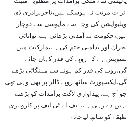
پالیسی سے ملکی برآمدات پر مطلوبہ مثبت
اثرات مرتب نہ ہوسکے ہیں،تاجربرادری ڈی
ویلیوایشن کی وجہ سے مایوسی سے دوچار
ہیں،حکومت نے آمدنی بڑھائی ہے، توانائی
بحران اور بدامنی ختم کی ہے،مارکیٹ میں
تشویش ہے کہ روپے کی قدر کہاں جائے
گی،روپے کی قدر کم ہونے سے مہنگائی بڑھے
گی،ایکسپورٹ ساٹھ روپے ڈالر پر بھی وہی تھی
جو آج ہے، پیداواری لاگت برآمدات کو بڑھنے
نہیں دے رہی ہے، ایف اے ٹی ایف پر کاروباری
طبقے کو ساتھ لیاجائے۔