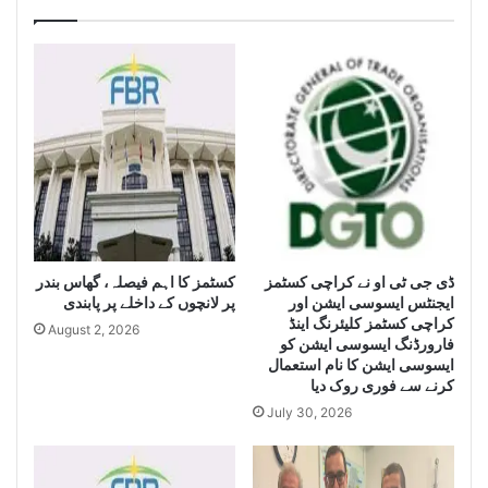
g
a
e
c
n
h
c
i
e
s
S
e
e
i
i
z
z
e
e
H
L
u
a
g
e
ڈی جی ٹی او نے کراچی کسٹمز
کسٹمز کا اہم فیصلہ، گھاس بندر
r
ایجنٹس ایسوسی ایشن اور
پر لانچوں کے داخلے پر پابندی
g
Q
کراچی کسٹمز کلیئرنگ اینڈ
e
u
August 2, 2026
فارورڈنگ ایسوسی ایشن کو
Q
a
ایسوسی ایشن کا نام استعمال
u
n
کرنے سے فوری روک دیا
a
t
July 30, 2026
n
i
t
t
i
y
t
o