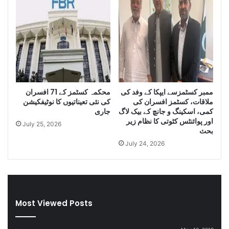
y
f
o
I
f
r
S
a
m
n
u
i
g
D
g
i
ممبر کسٹمزسے ایپکا کے وفد کی
محکمہ کسٹمز کے 71 افسران
l
e
ملاقات، کسٹمز افسران کی
کی نئی تعیناتیوں کا نوٹیفکیشن
e
s
کمی، اسکینگ و جانچ کے بیک لاگ
جاری
C
e
اور پوائنٹس کٹوتی کا نظام زیر
July 25, 2026
i
l
بحث
g
a
July 24, 2026
a
n
r
d
e
S
t
m
t
u
Most Viewed Posts
e
g
s
g
D
l