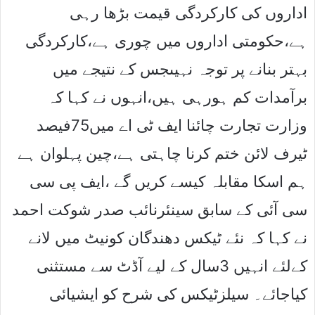
اداروں کی کارکردگی قیمت بڑھا رہی
ہے،حکومتی اداروں میں چوری ہے،کارکردگی
بہتر بنانے پر توجہ نہیںجس کے نتیجے میں
برآمدات کم ہورہی ہیں،انہوں نے کہا کہ
وزارت تجارت چائنا ایف ٹی اے میں75فیصد
ٹیرف لائن ختم کرنا چاہتی ہے،چین پہلوان ہے
ہم اسکا مقابلہ کیسے کریں گے ،ایف پی سی
سی آئی کے سابق سینئرنائب صدر شوکت احمد
نے کہا کہ نئے ٹیکس دھندگان کونیٹ میں لانے
کےلئے انہیں 3سال کے لیے آڈٹ سے مستثنی
کیاجائے۔ سیلزٹیکس کی شرح کو ایشیائی