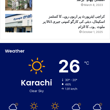
March 8, 2023
کراچی ایئرپورٹ پر اربوں روپے کا کسٹمز
اسکینڈل، دبئی کی کارگو کمپنی جیری ڈناٹا پر
ملوث ہونے کا الزام
October 1, 2025
Weather
26
℃
Karachi
30º - 20º
46%
1.91 km/h
Clear Sky