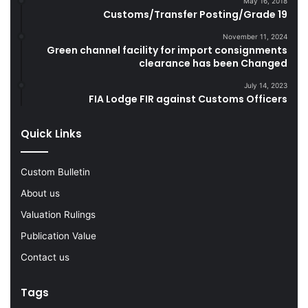
May 16, 2018
u
e
Customs/Transfer Posting/Grade 19
r
G
i
o
November 11, 2024
Green channel facility for import consignments
n
o
clearance has been Changed
g
d
F
s
July 14, 2023
Y
FIA Lodge FIR against Customs Officers
2
0
Quick Links
2
2
-
Custom Bulletin
2
About us
3
Valuation Rulings
Publication Value
Contact us
Tags