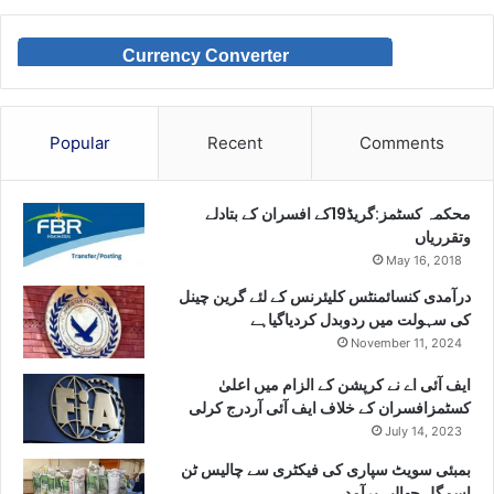
Currency Converter
Popular
Recent
Comments
محکمہ کسٹمز:گریڈ19کے افسران کے بتادلے
وتقرریاں
May 16, 2018
درآمدی کنسائمنٹس کلیئرنس کے لئے گرین چینل
کی سہولت میں ردوبدل کردیاگیاہے
November 11, 2024
ایف آئی اے نے کرپشن کے الزام میں اعلیٰ
کسٹمزافسران کے خلاف ایف آئی آردرج کرلی
July 14, 2023
بمبئی سویٹ سپاری کی فیکٹری سے چالیس ٹن
اسمگل چھالیہ برآمد