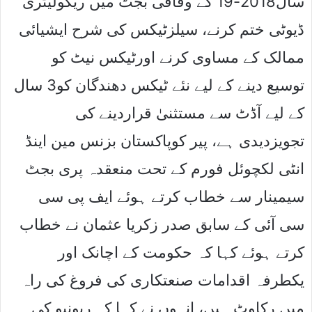
سال2018-19 کے وفاقی بجٹ میں ریگولیٹری
ڈیوٹی ختم کرنے، سیلزٹیکس کی شرح ایشیائی
ممالک کے مساوی کرنے اورٹیکس نیٹ کو
توسیع دینے کے لیے نئے ٹیکس دھندگان کو3 سال
کے لیے آڈٹ سے مستثنیٰ قراردینے کی
تجویزدیدی ہے، پیر کوپاکستان بزنس مین اینڈ
انٹی لکچوئل فورم کے تحت منعقدہ پری بجٹ
سیمینار سے خطاب کرتے ہوئے ایف پی سی
سی آئی کے سابق صدر زکریا عثمان نے خطاب
کرتے ہوئے کہا کہ حکومت کے اچانک اور
یکطرفہ اقدامات صنعتکاری کی فروغ کی راہ
میں رکاوٹ ہیں، انہوں نے کہا کہ ریونیو کی