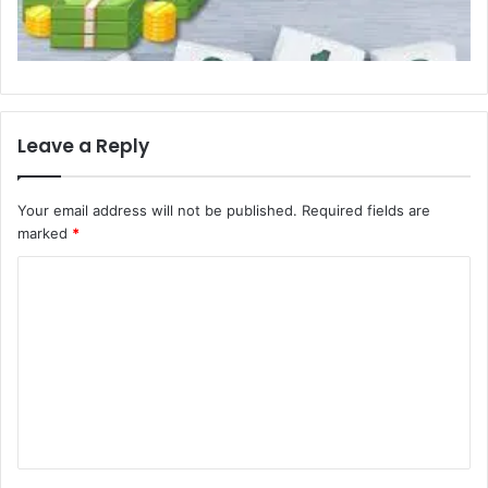
Leave a Reply
Your email address will not be published.
Required fields are
marked
*
C
o
m
m
e
n
t